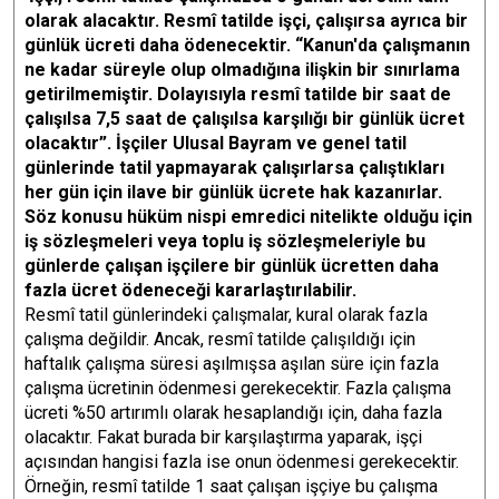
olarak alacaktır. Resmî tatilde işçi, çalışırsa ayrıca bir
günlük ücreti daha ödenecektir. “Kanun'da çalışmanın
ne kadar süreyle olup olmadığına ilişkin bir sınırlama
getirilmemiştir. Dolayısıyla resmî tatilde bir saat de
çalışılsa 7,5 saat de çalışılsa karşılığı bir günlük ücret
olacaktır”. İşçiler Ulusal Bayram ve genel tatil
günlerinde tatil yapmayarak çalışırlarsa çalıştıkları
her gün için ilave bir günlük ücrete hak kazanırlar.
Söz konusu hüküm nispi emredici nitelikte olduğu için
iş sözleşmeleri veya toplu iş sözleşmeleriyle bu
günlerde çalışan işçilere bir günlük ücretten daha
fazla ücret ödeneceği kararlaştırılabilir.
Resmî tatil günlerindeki çalışmalar, kural olarak fazla
çalışma değildir. Ancak, resmî tatilde çalışıldığı için
haftalık çalışma süresi aşılmışsa aşılan süre için fazla
çalışma ücretinin ödenmesi gerekecektir. Fazla çalışma
ücreti %50 artırımlı olarak hesaplandığı için, daha fazla
olacaktır. Fakat burada bir karşılaştırma yaparak, işçi
açısından hangisi fazla ise onun ödenmesi gerekecektir.
Örneğin, resmî tatilde 1 saat çalışan işçiye bu çalışma