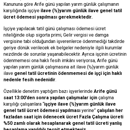
Kanununa göre Arife günü yapılan yarım günlük çalışmanın
karşılığında işçiye
ilave (½)yarım günlük ilave genel tatil
ücret ödemesi yapılması gerekmektedir.
İşçiye yapılacak tatil günü çalışması ödemesi ücret
niteliğinde olup sigorta primi, Gelir vergisi ve damga
vergisine tabi olduğundan işverenlerce ödenmediği takdirde
geriye dönük verilecek ek belgeler nedeniyle ilgili kurumlar
nezdinde de sorunlar yaşanabilecektir. Ayrıca işçinin ücretinin
ödenmemesi ona haklı fesih imkânı veriyorsa, Arife günü
yapılan yarım günlük çalışmasına ait ilave (½)yarım günlük
ilave
genel tatil ücretinin ödenmemesi de işçi için haklı
nedenle fesih nedenidir
.
Özellikle denetim yaptığım bazı işyerlerinde
Arife günü
saat 13:00’den sonra yapılan çalışmalar için
çalışma
karşılığı çalışanlara “
işçiye ilave (½)yarım günlük ilave
genel tatil ücret ödemesi yapılması
yerine”
çalışılan her
fazladan saat için ödenecek ücret Fazla Çalışma ücreti
%50 zamlı olarak hesaplanarak genel tatil ücreti yanlış
hesaplama yapıldığı tespit etmekteyiz.