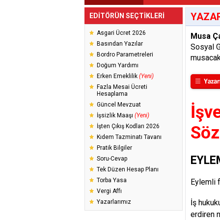
YAZAR
EDİTÖRÜN SEÇTİKLERİ
Asgari Ücret 2026
Musa Ç
Basından Yazılar
Sosyal 
Bordro Parametreleri
musacak
Doğum Yardımı
Erken Emeklilik
(Yeni)
Fazla Mesai Ücreti
Hesaplama
Güncel Mevzuat
İşv
İşsizlik Maaşı
(Yeni)
İşten Çıkış Kodları 2026
Söz
Kıdem Tazminatı Tavanı
Pratik Bilgiler
EYLE
Soru-Cevap
Tek Düzen Hesap Planı
Torba Yasa
Eylemli f
Vergi Affı
İş hukuk
Yazarlarımız
erdiren 