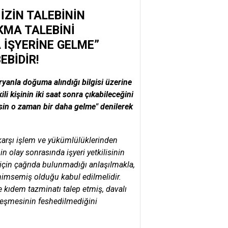
İZİN TALEBİNİN
KMA TALEBİNİ
 İŞYERİNE GELME”
EBİDİR!
ryanla doğuma alındığı bilgisi üzerine
li kişinin iki saat sonra çıkabileceğini
irsin o zaman bir daha gelme" denilerek
 karşı işlem ve yükümlülüklerinden
 olay sonrasında işyeri yetkilisinin
 için çağrıda bulunmadığı anlaşılmakla,
enimsemiş olduğu kabul edilmelidir.
 kıdem tazminatı talep etmiş, davalı
leşmesinin feshedilmediğini