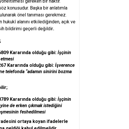
yöneltilmesi gereken bir haktır.
 söz konusudur. Başka bir anlatımla
 bulunarak önel tanıması gerekmez.
ın hukukî alanını etkilediğinden, açık ve
ih bildirimi geçerli değildir
.
;
/6809
Kararında olduğu
gibi:
İşçinin
 etmesi
267
Kararında olduğu gibi:
İşverence
ine telefonda “adamın sinirini bozma
lir;
789 Kararında olduğu gibi:
İşçinin
yine de erken çıkmak istediğini
leşmesinin feshedilmesi
adesini ortaya koyan ifadelerle
a geldiği kabul edilmelidir