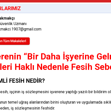
LARIMIZ
akmakçı
Güvenlik Uzmanı
makci.1907@gmail.com
erenin “Bir Daha İşyerine Ge
leri Haklı Nedenle Fesih Seb
MLİ FESİH NEDİR?
esih, işçinin iş sözleşmesini işverene yaptığı yazılı bir bildirim 
unun temel uğraş alanlarından birini oluşturan ve uygulamada sık
neden, iş sözleşmesinin feshidir.