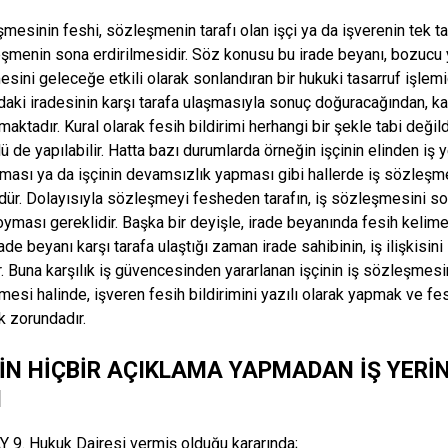
mesinin feshi, sözleşmenin tarafı olan işçi ya da işverenin tek tara
eşmenin sona erdirilmesidir. Söz konusu bu irade beyanı, bozucu y
sini geleceğe etkili olarak sonlandıran bir hukuki tasarruf işlemidi
daki iradesinin karşı tarafa ulaşmasıyla sonuç doğuracağından, kar
ktadır. Kural olarak fesih bildirimi herhangi bir şekle tabi değildi
ü de yapılabilir. Hatta bazı durumlarda örneğin işçinin elinden iş ye
ası ya da işçinin devamsızlık yapması gibi hallerde iş sözleşm
r. Dolayısıyla sözleşmeyi fesheden tarafın, iş sözleşmesini sona
oyması gereklidir. Başka bir deyişle, irade beyanında fesih kelime
ade beyanı karşı tarafa ulaştığı zaman irade sahibinin, iş ilişkisi
ir. Buna karşılık iş güvencesinden yararlanan işçinin iş sözleşmesi
mesi halinde, işveren fesih bildirimini yazılı olarak yapmak ve fe
k zorundadır.
NİN HİÇBİR AÇIKLAMA YAPMADAN İŞ YERİN
H
 9. Hukuk Dairesi vermiş olduğu kararında;