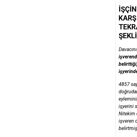
İŞÇİ
KARŞ
TEKR
ŞEKLİ
Davacın
işverende
belirtti
işyerinde
4857 say
doğrudan
eylemini
işyerini
Nitekim 
işveren 
belirtmişt