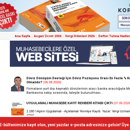
Ana Sayfa
Asgari Ücret 2026
Vergi Dilimleri 2026
Defter Tutma Hadler
E-bültenimize kayıt olun, yeni yazılar e-posta adresinize gelsin! Üye