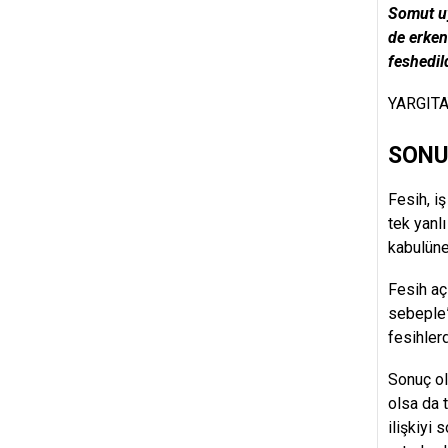
Somut u
de erken
feshedil
YARGITA
SONU
Fesih, i
tek yanlı
kabulüne
Fesih aç
sebeple” 
fesihler
Sonuç ol
olsa da 
ilişkiyi