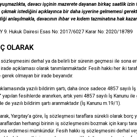
yuşmazlıkta,
davacı işçinin mazerete dayanan birkaç saatlik izin
 çıkmak istediğini açıklayınca bir daha işyerine gelmemesi gerek
diği
anlaşılmakla, davacının ihbar ve kıdem tazminatına hak kazan
Y 9. Hukuk Dairesi Esas No: 2017/6027 Karar No: 2020/18789
Ç OLARAK
ş sözleşmesini derhal ya da belirli bir sürenin geçmesi ile sona erd
 irade açıklaması olarak tanımlanmaktadır. Fesih hakkı her iki taraf
 gerek olmayan bir irade beyanıdır.
ıklamasında yazılı bildirim şartı, daha önce sadece 4857 sayılı İ
yapılan fesihlerde aranırken, artık yeni 4857 sayılı İş Kanunu ile g
de de yazılı bildirim şartı aranmaktadır (İş Kanunu m.19/1).
arak, Yargıtay’a göre, İş sözleşmesi taraflara sürekli olarak bor
taraflardan herhangi birinin iş sözleşmesini bozmak için karşı tara
 sona erdirmesi mümkündür. Fesih hakkı iş sözleşmesini derhal vey