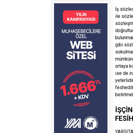
İş sözleş
ile sözl
sözleşme
doğrultu
bulunmama
gibi sözl
sokulmam
mümkündü
ortaya k
ise de ir
yeterlid
feshedil
belirtme
İŞÇİ
FESİ
YARGITAY