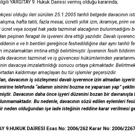
 ilgili YARGITAY 9. Hukuk Dairesi vermiş olduğu kararında;
lekçesi olduğu ileri sürülen 25.1.2005 tarihli belgede davacının ist
lışma, hafta tatili, fazla mesai, ücretli yıllık izin, ikramiye, prim
r ücret veya sosyal hak yada tazminat alacağının bulunmadığını beli
an peşinen feragat ile işvereni ibra ettiği yazılıdır. Davalı işver
addenin e ve h bentleri gereğince feshedildiğine dair aynı tarihli f
 imzalamaktan imtina ettiği belirtilmiştir. İşverenin fesih bildirim
nda davacının tazminat ve iş güvencesi hükümlerinden yararlanmas
inin davacıya imzalattırıldığı sonucu ortaya çıkmaktadır. Belirtmek
ortadan kaldırmayı amaçlayan bu tür işlemler geçersizdir.
an, davacının iş sözleşmesi davalı
işverence izin almadan işyerin
mirine telefonda “adamın sinirini bozma ne yaparsan yap” şeklin
miştir. Davacının daha önce işyeri düzenini bozan bir davranışta 
lunmamaktadır. Bu nedenle, davacının sözü edilen eylemleri fesih
bir neden olduğundan işe iade isteğinin reddine karar verilmesi ge
.
AY
9.HUKUK DAİRESİ
Esas No: 2006/262
Karar No: 2006/226