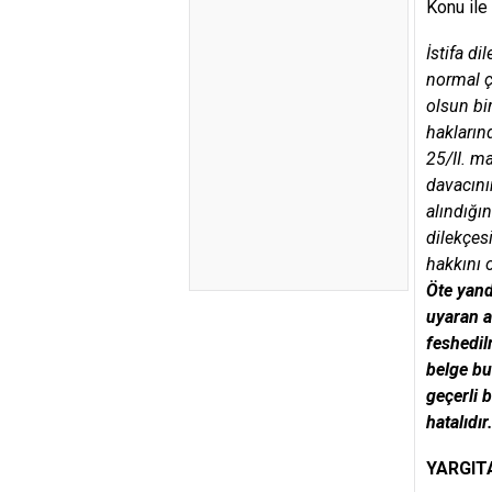
Konu ile
İstifa di
normal ça
olsun bi
haklarınd
25/II. m
davacının
alındığı
dilekçes
hakkını 
Öte yand
uyaran a
feshedil
belge bu
geçerli 
hatalıdır
YARGIT