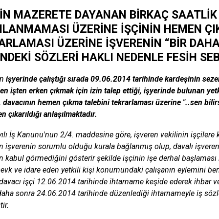
NİN MAZERETE DAYANAN BİRKAÇ SAATLİK 
ILANMAMASI ÜZERİNE İŞÇİNİN HEMEN ÇI
ARLAMASI ÜZERİNE İŞVERENİN “BİR DAHA
NDEKİ SÖZLERİ HAKLI NEDENLE FESİH SEB
ın
işyerinde çalıştığı sırada 09.06.2014 tarihinde kardeşinin seze
n işten erken çıkmak için izin talep ettiği, işyerinde bulunan yetki
ği, davacının hemen çıkma talebini tekrarlaması üzerine "..sen bil
n çıkarıldığı anlaşılmaktadır.
ılı İş Kanunu'nun 2/4. maddesine göre, işveren vekilinin işçilere
 işverenin sorumlu olduğu kurala bağlanmış olup, davalı işverenin
n kabul görmediğini gösterir şekilde işçinin işe derhal başlaması
 sevk ve idare eden yetkili kişi konumundaki çalışanın eylemini b
davacı işçi 12.06.2014 tarihinde ihtarname keşide ederek ihbar ve
daha sonra 24.06.2014 tarihinde düzenlediği ihtarnameyle iş söz
ir.