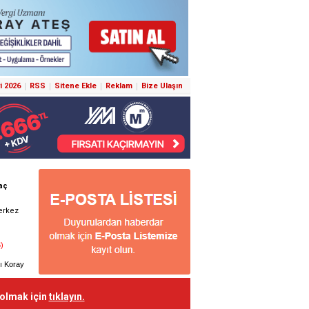
i 2026
RSS
Sitene Ekle
Reklam
Bize Ulaşın
 olmak için
tıklayın.