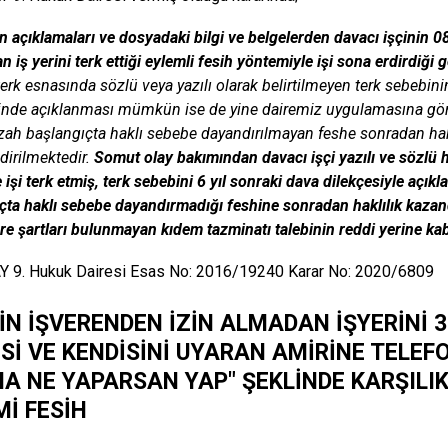
ın açıklamaları ve dosyadaki bilgi ve belgelerden davacı işçinin 
 iş yerini terk ettiği eylemli fesih yöntemiyle işi sona erdirdiği 
 terk esnasında sözlü veya yazılı olarak belirtilmeyen terk sebebin
inde açıklanması mümkün ise de yine dairemiz uygulamasına gör
izah başlangıçta haklı sebebe dayandırılmayan feshe sonradan hak
dirilmektedir.
Somut olay bakımından davacı işçi yazılı ve sözlü
e işi terk etmiş, terk sebebini 6 yıl sonraki dava dilekçesiyle açı
çta haklı sebebe dayandırmadığı feshine sonradan haklılık kazand
re şartları bulunmayan kıdem tazminatı talebinin reddi yerine kab
Y 9. Hukuk Dairesi Esas No: 2016/19240 Karar No: 2020/6809
NİN İŞVERENDEN İZİN ALMADAN İŞYERİNİ 
Sİ VE KENDİSİNİ UYARAN AMİRİNE TELEFO
A NE YAPARSAN YAP" ŞEKLİNDE KARŞILIK
Mİ FESİH