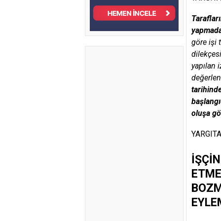
Taraflar
yapmadan
göre işi
dilekçes
yapılan 
değerlen
tarihind
başlangı
oluşa gö
YARGITA
İŞÇİ
ETME
BOZM
EYLE