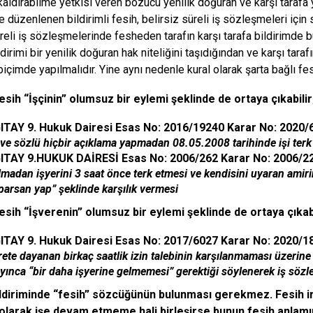
kaldırabilme yetkisi veren bozucu yenilik doğuran ve karşı tarafa 
düzenlenen bildirimli fesih, belirsiz süreli iş sözleşmeleri için
süreli iş sözleşmelerinde fesheden tarafın karşı tarafa bildirimde
dirimi bir yenilik doğuran hak niteliğini taşıdığından ve karşı taraf
biçimde yapılmalıdır. Yine aynı nedenle kural olarak şarta bağlı fes
sih “İşçinin” olumsuz bir eylemi şeklinde de ortaya çıkabilir
ITAY 9. Hukuk Dairesi Esas No: 2016/19240 Karar No: 2020
ı ve sözlü hiçbir açıklama yapmadan 08.05.2008 tarihinde işi terk
ITAY
9.HUKUK DAİRESİ
Esas No: 2006/262
Karar No: 2006/2
almadan işyerini 3 saat önce terk etmesi ve kendisini uyaran amir
parsan yap” şeklinde karşılık vermesi
sih “İşverenin” olumsuz bir eylemi şeklinde de ortaya çıkabi
TAY 9. Hukuk Dairesi Esas No: 2017/6027 Karar No: 2020/18
ete dayanan birkaç saatlik izin talebinin karşılanmaması üzerine 
ayınca “bir daha işyerine gelmemesi” gerektiği söylenerek iş söz
ildiriminde “fesih” sözcüğünün bulunması gerekmez. Fesih ir
olarak işe devam etmeme hali birleşirse bunun fesih anlamın