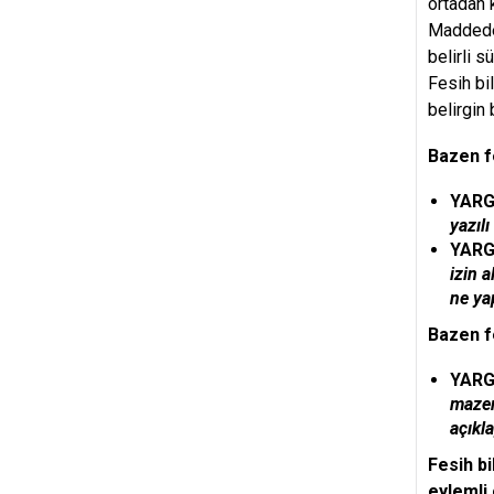
ortadan 
Maddede 
belirli 
Fesih bil
belirgin 
Bazen fe
YARG
yazıl
YARG
izin 
ne ya
Bazen fe
YARGI
mazer
açıkl
Fesih b
eylemli 