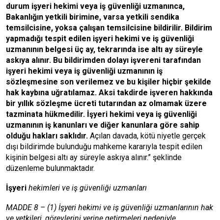
durum işyeri hekimi veya iş güvenliği uzmanınca,
Bakanlığın yetkili birimine,
varsa yetkili sendika
temsilcisine, yoksa çalışan temsilcisine bildirilir. Bildirim
yapmadığı tespit edilen işyeri hekimi ve iş güvenliği
uzmanının belgesi üç ay, tekrarında ise altı ay süreyle
askıya alınır. Bu bildirimden dolayı işvereni tarafından
işyeri hekimi veya iş güvenliği uzmanının iş
sözleşmesine son verilemez ve bu kişiler hiçbir şekilde
hak kaybına uğratılamaz. Aksi takdirde işveren hakkında
bir yıllık sözleşme ücreti tutarından az olmamak üzere
tazminata hükmedilir
. İşyeri hekimi veya iş güvenliği
uzmanının iş kanunları ve diğer kanunlara göre sahip
olduğu hakları saklıdır.
Açılan davada, kötü niyetle gerçek
dışı bildirimde bulunduğu mahkeme kararıyla tespit edilen
kişinin belgesi altı ay süreyle askıya alınır.” şeklinde
düzenleme bulunmaktadır.
İşyeri
hekimleri ve iş güvenliği uzmanları
MADDE 8 – (1) İşyeri hekimi ve iş güvenliği uzmanlarının hak
ve yetkileri, görevlerini yerine getirmeleri nedeniyle