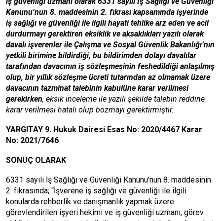
iş güvenliği uzmanı olarak 6331 sayılı İş Sağlığı ve Güvenliği
Kanunu’nun 8. maddesinin 2. fıkrası kapsamında işyerinde
iş sağlığı ve güvenliği ile ilgili hayati tehlike arz eden ve acil
durdurmayı gerektiren eksiklik ve aksaklıkları yazılı olarak
davalı işverenler ile Çalışma ve Sosyal Güvenlik Bakanlığı’nın
yetkili birimine bildirdiği, bu bildirimden dolayı davalılar
tarafından davacının iş sözleşmesinin feshedildiği anlaşılmış
olup, bir yıllık sözleşme ücreti tutarından az olmamak üzere
davacının tazminat talebinin kabulüne karar verilmesi
gerekirken
, eksik inceleme ile yazılı şekilde talebin reddine
karar verilmesi hatalı olup bozmayı gerektirmiştir.
YARGITAY 9. Hukuk Dairesi Esas No: 2020/4467 Karar
No: 2021/7646
SONUÇ OLARAK
6331 sayılı İş Sağlığı ve Güvenliği Kanunu’nun 8. maddesinin
2. fıkrasında; “İşverene iş sağlığı ve güvenliği ile ilgili
konularda rehberlik ve danışmanlık yapmak üzere
görevlendirilen işyeri hekimi ve iş güvenliği uzmanı, görev