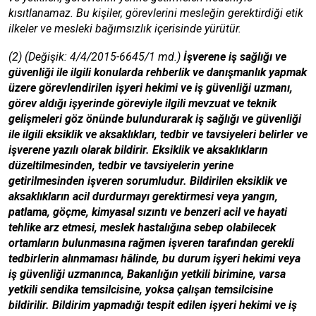
kısıtlanamaz. Bu kişiler, görevlerini mesleğin gerektirdiği etik
ilkeler ve mesleki bağımsızlık içerisinde yürütür.
(2) (Değişik: 4/4/2015-6645/1 md.)
İşverene iş sağlığı ve
güvenliği ile ilgili konularda rehberlik ve danışmanlık yapmak
üzere görevlendirilen işyeri hekimi ve iş güvenliği uzmanı,
görev aldığı işyerinde göreviyle ilgili mevzuat ve teknik
gelişmeleri göz önünde bulundurarak iş sağlığı ve güvenliği
ile ilgili eksiklik ve aksaklıkları, tedbir ve tavsiyeleri belirler ve
işverene yazılı olarak bildirir. Eksiklik ve aksaklıkların
düzeltilmesinden, tedbir ve tavsiyelerin yerine
getirilmesinden işveren sorumludur. Bildirilen eksiklik ve
aksaklıkların acil durdurmayı gerektirmesi veya yangın,
patlama, göçme, kimyasal sızıntı ve benzeri acil ve hayati
tehlike arz etmesi, meslek hastalığına sebep olabilecek
ortamların bulunmasına rağmen işveren tarafından gerekli
tedbirlerin alınmaması hâlinde, bu durum işyeri hekimi veya
iş güvenliği uzmanınca, Bakanlığın yetkili birimine, varsa
yetkili sendika temsilcisine, yoksa çalışan temsilcisine
bildirilir. Bildirim yapmadığı tespit edilen işyeri hekimi ve iş