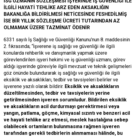
İSG UZMANIN SÖZLEŞMESİ İŞYERİNDE İŞ GÜVENLİĞİ İLE
İLGİLİ HAYATİ TEHLİKE ARZ EDEN AKSAKLIĞIN
BAKANLIĞA BİLDİRİLMESİ NETİCESİNDE FESHEDİLMİŞ
İSE BİR YILLIK SÖZLEŞME ÜCRETİ TUTARINDAN AZ
OLMAMAK ÜZERE TAZMİNAT ÖDENİR
6331 sayılı İş Sağlığı ve Güvenliği Kanunu’nun 8. maddesinin
2. fıkrasında; “
İşverene iş sağlığı ve güvenliği ile ilgili
konularda rehberlik ve danışmanlık yapmak üzere
görevlendirilen işyeri hekimi ve iş güvenliği uzmanı, görev
aldığı işyerinde göreviyle ilgili mevzuat ve teknik gelişmeleri
göz önünde bulundurarak iş sağlığı ve güvenliği ile ilgili
eksiklik ve aksaklıkları, tedbir ve tavsiyeleri belirler ve
işverene yazılı olarak bildirir
.
Eksiklik ve aksaklıkların
düzeltilmesinden, tedbir ve tavsiyelerin yerine
getirilmesinden işveren sorumludur. Bildirilen eksiklik
ve aksaklıkların acil durdurmayı gerektirmesi veya
yangın, patlama, göçme, kimyasal sızıntı ve benzeri acil
ve hayati tehlike arz etmesi, meslek hastalığına sebep
olabilecek ortamların bulunmasına rağmen işveren
tarafından gerekli tedbirlerin alınmaması hâlinde, bu