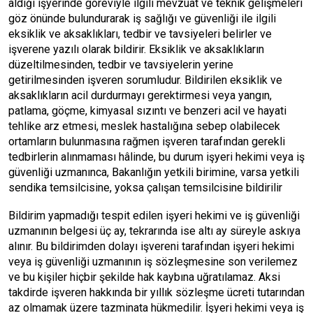
aldığı işyerinde göreviyle ilgili mevzuat ve teknik gelişmeleri
göz önünde bulundurarak iş sağlığı ve güvenliği ile ilgili
eksiklik ve aksaklıkları, tedbir ve tavsiyeleri belirler ve
işverene yazılı olarak bildirir. Eksiklik ve aksaklıkların
düzeltilmesinden, tedbir ve tavsiyelerin yerine
getirilmesinden işveren sorumludur. Bildirilen eksiklik ve
aksaklıkların acil durdurmayı gerektirmesi veya yangın,
patlama, göçme, kimyasal sızıntı ve benzeri acil ve hayati
tehlike arz etmesi, meslek hastalığına sebep olabilecek
ortamların bulunmasına rağmen işveren tarafından gerekli
tedbirlerin alınmaması hâlinde, bu durum işyeri hekimi veya iş
güvenliği uzmanınca, Bakanlığın yetkili birimine, varsa yetkili
sendika temsilcisine, yoksa çalışan temsilcisine bildirilir
Bildirim yapmadığı tespit edilen işyeri hekimi ve iş güvenliği
uzmanının belgesi üç ay, tekrarında ise altı ay süreyle askıya
alınır. Bu bildirimden dolayı işvereni tarafından işyeri hekimi
veya iş güvenliği uzmanının iş sözleşmesine son verilemez
ve bu kişiler hiçbir şekilde hak kaybına uğratılamaz. Aksi
takdirde işveren hakkında bir yıllık sözleşme ücreti tutarından
az olmamak üzere tazminata hükmedilir. İşyeri hekimi veya iş