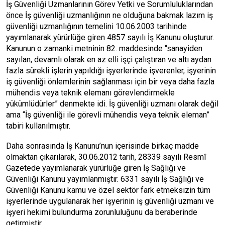
İş Güvenliği Uzmanlarının Görev Yetki ve Sorumluluklarından
önce İş güvenliği uzmanlığının ne olduğuna bakmak lazım iş
güvenliği uzmanlığının temelini 10.06.2003 tarihinde
yayımlanarak yürürlüğe giren 4857 sayılı İş Kanunu oluşturur.
Kanunun o zamanki metninin 82. maddesinde “sanayiden
sayılan, devamlı olarak en az elli işçi çalıştıran ve altı aydan
fazla sürekli işlerin yapıldığı işyerlerinde işverenler, işyerinin
iş güvenliği önlemlerinin sağlanması için bir veya daha fazla
mühendis veya teknik elemanı görevlendirmekle
yükümlüdürler” denmekte idi. İş güvenliği uzmanı olarak değil
ama “İş güvenliği ile görevli mühendis veya teknik eleman”
tabiri kullanılmıştır.
Daha sonrasında İş Kanunu’nun içerisinde birkaç madde
olmaktan çıkarılarak, 30.06.2012 tarih, 28339 sayılı Resmî
Gazetede yayımlanarak yürürlüğe giren İş Sağlığı ve
Güvenliği Kanunu yayımlanmıştır. 6331 sayılı İş Sağlığı ve
Güvenliği Kanunu kamu ve özel sektör fark etmeksizin tüm
işyerlerinde uygulanarak her işyerinin iş güvenliği uzmanı ve
işyeri hekimi bulundurma zorunluluğunu da beraberinde
getirmiştir.