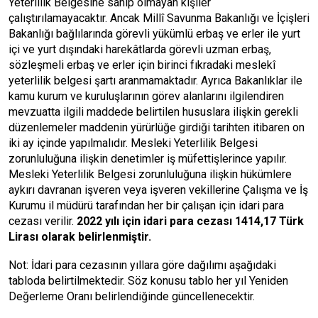
Yeterlilik Belgesine sahip olmayan kişiler
çalıştırılamayacaktır. Ancak Millî Savunma Bakanlığı ve İçişleri
Bakanlığı bağlılarında görevli yükümlü erbaş ve erler ile yurt
içi ve yurt dışındaki harekâtlarda görevli uzman erbaş,
sözleşmeli erbaş ve erler için birinci fıkradaki meslekî
yeterlilik belgesi şartı aranmamaktadır. Ayrıca Bakanlıklar ile
kamu kurum ve kuruluşlarının görev alanlarını ilgilendiren
mevzuatta ilgili maddede belirtilen hususlara ilişkin gerekli
düzenlemeler maddenin yürürlüğe girdiği tarihten itibaren on
iki ay içinde yapılmalıdır. Mesleki Yeterlilik Belgesi
zorunluluğuna ilişkin denetimler iş müfettişlerince yapılır.
Mesleki Yeterlilik Belgesi zorunluluğuna ilişkin hükümlere
aykırı davranan işveren veya işveren vekillerine Çalışma ve İş
Kurumu il müdürü tarafından her bir çalışan için idari para
cezası verilir.
2022 yılı için idari para cezası 1414,17 Türk
Lirası olarak belirlenmiştir.
Not: İdari para cezasının yıllara göre dağılımı aşağıdaki
tabloda belirtilmektedir. Söz konusu tablo her yıl Yeniden
Değerleme Oranı belirlendiğinde güncellenecektir.