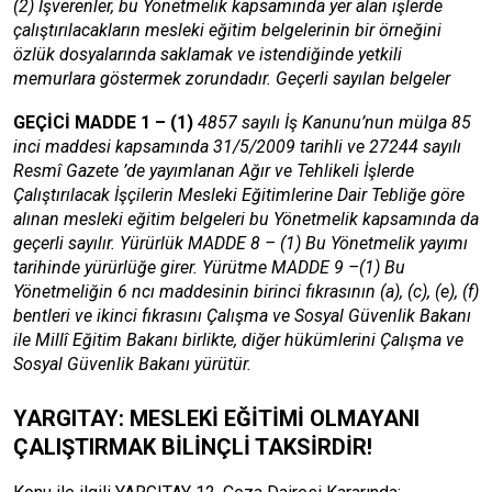
(2) İşverenler, bu Yönetmelik kapsamında yer alan işlerde
çalıştırılacakların mesleki eğitim belgelerinin bir örneğini
özlük dosyalarında saklamak ve istendiğinde yetkili
memurlara göstermek zorundadır. Geçerli sayılan belgeler
GEÇİCİ MADDE 1 – (1)
4857 sayılı İş Kanunu’nun mülga 85
inci maddesi kapsamında 31/5/2009 tarihli ve 27244 sayılı
Resmî Gazete ’de yayımlanan Ağır ve Tehlikeli İşlerde
Çalıştırılacak İşçilerin Mesleki Eğitimlerine Dair Tebliğe göre
alınan mesleki eğitim belgeleri bu Yönetmelik kapsamında da
geçerli sayılır. Yürürlük MADDE 8 – (1) Bu Yönetmelik yayımı
tarihinde yürürlüğe girer. Yürütme MADDE 9 –(1) Bu
Yönetmeliğin 6 ncı maddesinin birinci fıkrasının (a), (c), (e), (f)
bentleri ve ikinci fıkrasını Çalışma ve Sosyal Güvenlik Bakanı
ile Millî Eğitim Bakanı birlikte, diğer hükümlerini Çalışma ve
Sosyal Güvenlik Bakanı yürütür.
YARGITAY: MESLEKİ EĞİTİMİ OLMAYANI
ÇALIŞTIRMAK BİLİNÇLİ TAKSİRDİR!