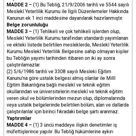
MADDE 2 –
(1) Bu Tebliğ, 21/9/2006 tarihli ve 5544 sayılı
Meslekî Yeterlilik Kurumu ile İlgili Düzenlemeler Hakkında
Kanunun ek 1 inci maddesine dayanılarak hazırlanmıştır.
Belge zorunluluğu
MADDE 3 –
(1) Tehlikeli ve çok tehlikeli işlerden olup,
Meslekî Yeterlilik Kurumu tarafından standardı yayımlanan
ve ekteki listede belirtilen mesleklerde, Meslekî Yeterlilik
Kurumu Meslekî Yeterlilik Belgesine sahip olmayan kişiler
bu Tebliğin yayımı tarihinden itibaren on iki ay sonra
çalıştırılamazlar.
(2) 5/6/1986 tarihli ve 3308 sayılı Mesleki Eğitim
Kanunu’na göre ustalık belgesi almış olanlar ile Millî
Eğitim Bakanlığına bağlı meslekî ve teknik eğitim
okullarından ve üniversitelerin meslekî ve teknik eğitim
veren okul ve bölümlerinden mezun olup, diplomalarında
veya ustalık belgelerinde belirtilen bölüm, alan ve dallarda
çalıştırılanlar için birinci fıkradaki belge şartı aranmaz.
Yaptırımlar
MADDE 4 –
(1) 3 üncü maddeye ilişkin denetimler iş
müfettişlerince yapılır. Bu Tebliğ hükümlerine aykırı