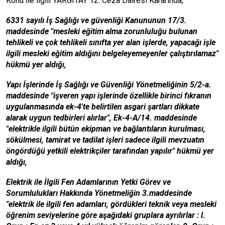
Konu ile ilgili YARGITAY 12. Ceza Dairesi Kararında;
6331 sayılı İş Sağlığı ve güvenliği Kanununun 17/3.
maddesinde "mesleki eğitim alma zorunluluğu bulunan
tehlikeli ve çok tehlikeli sınıfta yer alan işlerde, yapacağı işle
ilgili mesleki eğitim aldığını belgeleyemeyenler çalıştırılamaz"
hükmü yer aldığı,
Yapı İşlerinde İş Sağlığı ve Güvenliği Yönetmeliğinin 5/2-a.
maddesinde "işveren yapı işlerinde özellikle birinci fıkranın
uygulanmasında ek-4'te belirtilen asgari şartları dikkate
alarak uygun tedbirleri alırlar", Ek-4-A/14. maddesinde
"elektrikle ilgili bütün ekipman ve bağlantıların kurulması,
sökülmesi, tamirat ve tadilat işleri sadece ilgili mevzuatın
öngördüğü yetkili elektrikçiler tarafından yapılır" hükmü yer
aldığı,
Elektrik ile İlgili Fen Adamlarının Yetki Görev ve
Sorumlulukları Hakkında Yönetmeliğin 3.maddesinde
"elektrik ile ilgili fen adamları, gördükleri teknik veya mesleki
öğrenim seviyelerine göre aşağıdaki gruplara ayrılırlar : l.