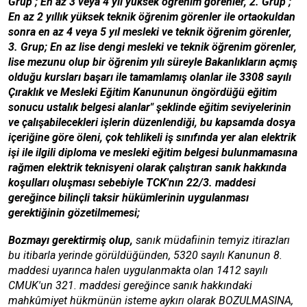
Grup ; En az 3 veya 4 yıl yüksek öğrenim görenler, 2. Grup ;
En az 2 yıllık yüksek teknik öğrenim görenler ile ortaokuldan
sonra en az 4 veya 5 yıl mesleki ve teknik öğrenim görenler,
3. Grup; En az lise dengi mesleki ve teknik öğrenim görenler,
lise mezunu olup bir öğrenim yılı süreyle Bakanlıkların açmış
olduğu kursları başarı ile tamamlamış olanlar ile 3308 sayılı
Çıraklık ve Mesleki Eğitim Kanununun öngördüğü eğitim
sonucu ustalık belgesi alanlar" şeklinde eğitim seviyelerinin
ve çalışabilecekleri işlerin düzenlendiği, bu kapsamda dosya
içeriğine göre öleni, çok tehlikeli iş sınıfında yer alan elektrik
işi ile ilgili diploma ve mesleki eğitim belgesi bulunmamasına
rağmen elektrik teknisyeni olarak çalıştıran sanık hakkında
koşulları oluşması sebebiyle TCK'nın 22/3. maddesi
gereğince bilinçli taksir hükümlerinin uygulanması
gerektiğinin gözetilmemesi;
Bozmayı gerektirmiş olup,
sanık müdafiinin temyiz itirazları
bu itibarla yerinde görüldüğünden, 5320 sayılı Kanunun 8.
maddesi uyarınca halen uygulanmakta olan 1412 sayılı
CMUK'un 321. maddesi gereğince sanık hakkındaki
mahkûmiyet hükmünün isteme aykırı olarak BOZULMASINA,