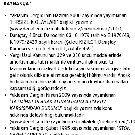
KAYNAKÇA :
Yaklaşım Dergisi’nin Haziran 2000 sayısında yayımlanan
“HIRSIZLIK OLAYLARI” başlıklı yazımız.
(www.denet.com.tr/makalelerimiz/mehmetmac/2000)
Danıştay 4 üncü Dairesinin 03.10.1979 tarih ve E.1979/48,
K.1979/2429 sayılı kararı. (Şükrü KIZILOT, Danıştay
Kararları ve özelgeler cilt 1, sahife 459 )
Vergi Usul Kanunu’nun 329 ve 330 uncu maddelerinde
amortismana tabi mallar ile emtiaya ilişkin sigorta
tazminatlarının maliyet bedelini aşan kısmının vergiye tabi
gelir olarak dikkate alınması gerektiği hükmü vardır. Ancak
bu hükümlerin hırsızlık olayları sonucu kaybedilen malları
kapsamadığı görüşündeyiz.
Yaklaşım Dergisi Nisan 2009 sayısında yayımlanan
“
TAZMİNAT OLARAK ALINAN PARALARIN KDV
KARŞISINDAKİ DURUMU”
başlıklı yazımızda konu
hakkında detaylı bilgi bulunmaktadır.
(www.denet.com.tr/yayınlarımız/makaleler/mehmetmac/20
Yaklaşım Dergisi Şubat 1995 sayısında yayımlanan “
STOK
SAYIM FARKLARI”
başlıklı yazımız.