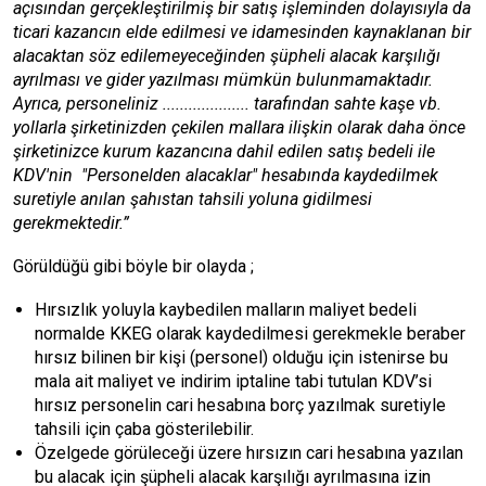
açısından gerçekleştirilmiş bir satış işleminden dolayısıyla da
ticari kazancın elde edilmesi ve idamesinden kaynaklanan bir
alacaktan söz edilemeyeceğinden şüpheli alacak karşılığı
ayrılması ve gider yazılması mümkün bulunmamaktadır.
Ayrıca, personeliniz .................... tarafından sahte kaşe vb.
yollarla şirketinizden çekilen mallara ilişkin olarak daha önce
şirketinizce kurum kazancına dahil edilen satış bedeli ile
KDV'nin "Personelden alacaklar" hesabında kaydedilmek
suretiyle anılan şahıstan tahsili yoluna gidilmesi
gerekmektedir.”
Görüldüğü gibi böyle bir olayda ;
Hırsızlık yoluyla kaybedilen malların maliyet bedeli
normalde KKEG olarak kaydedilmesi gerekmekle beraber
hırsız bilinen bir kişi (personel) olduğu için istenirse bu
mala ait maliyet ve indirim iptaline tabi tutulan KDV’si
hırsız personelin cari hesabına borç yazılmak suretiyle
tahsili için çaba gösterilebilir.
Özelgede görüleceği üzere hırsızın cari hesabına yazılan
bu alacak için şüpheli alacak karşılığı ayrılmasına izin