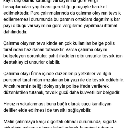
kayıt dışı olarak satıldığı varsayımına göre vergi
hesaplamaları yapılması gerektiği görüşüyle hareket
edilmektedir. Para çalınmalarında da çalınma olayının tevsik
edilememesi durumunda bu paranın ortaklara dağıtılmış kar
payı olduğu varsayımına göre vergileme yapılması ihtimal
dahilindedir.
Çalınma olayının tevsikinde en çok kullanılan belge polis
tarafından hazırlanan tutanaktır. Varsa çalınma olayını
belgeleyen görüntüler, şahit ifadeleri gibi unsurlar tevsik için
destekleyici unsurlar olabilir.
Çalınma olayı firma içinde düzenlenip yetkililer ve ilgili
personel tarafından imzalanan bir yazı ile de tevsik edilebilir.
Ancak resmi niteliği dolayısıyla polise ifade verilerek
düzenletilen tutanak, tevsik gücü daha kuvvetli bir belgedir.
Hırsızın yakalanması, buna bağlı olarak suçu kanıtlayan
deliller elde edilmesi de tevsiki sağlayabilir.
Malın çalınmaya karşı sigortalı olması durumunda, sigorta
şirketinin çalınma olayını kabul ederek tazminat ödemiş