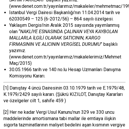
(www.denet.com.tr/yayınlarımız/makaleler/mehmetmac/19
İstanbul Vergi Dairesi Başkanlığı’nın 11.04.2014 tarih ve
62030549 – 125 (6-2012/56) – 864 sayılı özelgesi.
Yaklaşım Dergisi’nin Aralık 2015 sayısında yayımlanmış
olan “
NAKLİYE ESNASINDA ÇALINAN VEYA KAYBOLAN
MALLARLA İLGİLİ OLARAK SATICININ, KARGO
FİRMASININ VE ALICININ VERGİSEL DURUMU
” başlıklı
yazımız.
(www.denet.com.tr/yayınlarımız/makalelerimiz/Mehmet
Maç/2015)
30.05.1966 tarih ve 140 no.lu Hesap Uzmanları Danışma
Komisyonu Kararı.
[1]
Danıştay 4 üncü Dairesinin 03.10.1979 tarih ve E.1979/48,
K.1979/2429 sayılı kararı. (Şükrü KIZILOT, Danıştay Kararları
ve özelgeler cilt 1, sahife 459 )
[2]
Her ne kadar Vergi Usul Kanunu’nun 329 ve 330 uncu
maddelerinde amortismana tabi mallar ile emtiaya ilişkin
sigorta tazminatlarının maliyet bedelini aşan kısmının vergiye