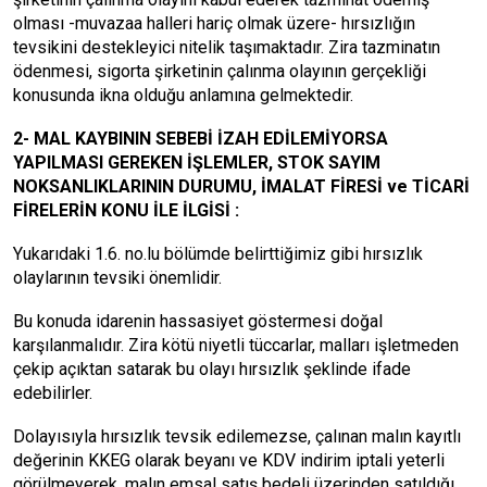
olması -muvazaa halleri hariç olmak üzere- hırsızlığın
tevsikini destekleyici nitelik taşımaktadır. Zira tazminatın
ödenmesi, sigorta şirketinin çalınma olayının gerçekliği
konusunda ikna olduğu anlamına gelmektedir.
2- MAL KAYBININ SEBEBİ İZAH EDİLEMİYORSA
YAPILMASI GEREKEN İŞLEMLER, STOK SAYIM
NOKSANLIKLARININ DURUMU, İMALAT FİRESİ ve TİCARİ
FİRELERİN KONU İLE İLGİSİ :
Yukarıdaki 1.6. no.lu bölümde belirttiğimiz gibi hırsızlık
olaylarının tevsiki önemlidir.
Bu konuda idarenin hassasiyet göstermesi doğal
karşılanmalıdır. Zira kötü niyetli tüccarlar, malları işletmeden
çekip açıktan satarak bu olayı hırsızlık şeklinde ifade
edebilirler.
Dolayısıyla hırsızlık tevsik edilemezse, çalınan malın kayıtlı
değerinin KKEG olarak beyanı ve KDV indirim iptali yeterli
görülmeyerek, malın emsal satış bedeli üzerinden satıldığı