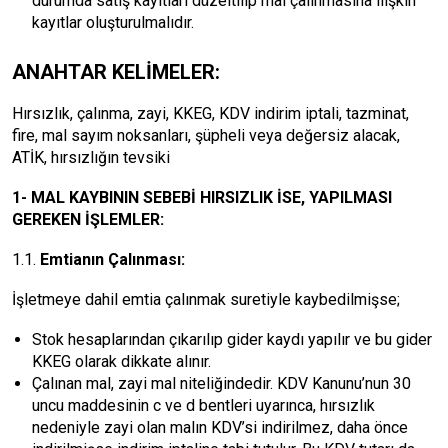
durumda satış kayıtları düzeltilip mal çalınmasına ilişkin
kayıtlar oluşturulmalıdır.
ANAHTAR KELİMELER:
Hırsızlık, çalınma, zayi, KKEG, KDV indirim iptali, tazminat,
fire, mal sayım noksanları, şüpheli veya değersiz alacak,
ATİK, hırsızlığın tevsiki
1- MAL KAYBININ SEBEBİ HIRSIZLIK İSE, YAPILMASI
GEREKEN İŞLEMLER:
1.1.
Emtianın Çalınması:
İşletmeye dahil emtia çalınmak suretiyle kaybedilmişse;
Stok hesaplarından çıkarılıp gider kaydı yapılır ve bu gider
KKEG olarak dikkate alınır.
Çalınan mal, zayi mal niteliğindedir. KDV Kanunu’nun 30
uncu maddesinin c ve d bentleri uyarınca, hırsızlık
nedeniyle zayi olan malın KDV’si indirilmez, daha önce