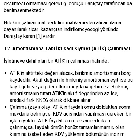
eksilmesi olmaması gerektiği görüşü Danıştay tarafından da
benimsenmektedir.
Nitekim çalınan mal bedelini, mahkemeden alınan ilama
dayanılarak ticari kazançtan indirilemeyeceği yönünde
Danıştay kararı
[1]
vardır.
​​​​​​​1.2.
Amortismana Tabi İktisadi Kıymet (ATİK) Çalınması :
İşletmeye dahil olan bir ATİK’in çalınması halinde ;
ATİK’in aktifteki değeri alacak, birikmiş amortismanı borç
kaydedilir. Aktif değeri ile birikmiş amortisman eşit ise bu
kayıt gelir veya gider etkisi meydana getirmez. Birikmiş
amortismanın tutarı ATİK’in aktif değerinden az ise,
aradaki fark KKEG olarak dikkate alınır.
Çalınma (zayi) olayı ATİK’in faydalı ömrü dolduktan sonra
meydana gelmişse, KDV açısından yapılması gereken bir
işlem yoktur. ATİK faydalı ömrü devam ederken
çalınmışsa, faydalı ömrün henüz tamamlanmamış olan
kısmına isabet eden KDV yüklenim bölümünün indirim