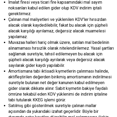
İmalat firesi veya ticari fire kapsamındaki mal sayım
noksanları kabul edilen gider olup KDV indirim iptali
gerektirmez.
Çalınan mal maliyetleri ve yüklenilen KDV’ler hırsızdan
alacak olarak kaydedilebilir, fakat bu alacak için şüpheli
alacak karşılığı ayrılamaz, değersiz alacak muamelesi
yapılamaz.
Muvazaa halleri hariç olmak üzere, satılan mal bedelinin
alınamaması hırsızlık olarak nitelendirilemez. Yasal şartları
sağlamak suretiyle, tahsil edilemeyen bu alacak için
şüpheli alacak karşılığı ayrılarak veya değersiz alacak
sayılarak gider kaydı yapılabilir.
Amortismana tabi iktisadi kıymetlerin çalınması halinde,
aktifleştirilen değerden birikmiş amortismanın indirilmesi
suretiyle bulunan net değer kanunen kabul edilmeyen
gider olarak dikkate alınır. Sabit kıymetin bakiye faydalı
ömrüne tekabül eden KDV yüklenimi de indirim iptaline
tabi tutularak KKEG işlemi görür.
Satılmış gibi gösterilmek suretiyle çalınan mallar
açısından da yukarıdaki izahat geçerlidir. Böyle bir