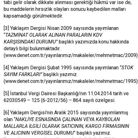
tabi gelir olarak dikkate alınması gerektiği hükmü var ise de,
bu maddelerin hırsızlık olayları sonucu kaybedilen malları
kapsamadığı görülmektedir.
[3]
Yaklaşım Dergisi Nisan 2009 sayısında yayımlanan
“
TAZMİNAT OLARAK ALINAN PARALARIN KDV
KARŞISINDAKİ DURUMU”
başlıklı yazımızda konu hakkında
detaylı bilgi bulunmaktadır.
(www.denet.com.tr/yayınlarımız/makaleler/mehmetmac/2009)
[4]
Yaklaşım Dergisi Şubat 1995 sayısında yayımlanan “
STOK
SAYIM FARKLARI”
başlıklı yazımız.
(www.denet.com.tr/yayınlarımız/makaleler/mehmetmac/1995)
[5]
İstanbul Vergi Dairesi Başkanlığı’nın 11.04.2014 tarih ve
62030549 – 125 (6-2012/56) – 864 sayılı özelgesi.
[6]
Yaklaşım Dergisi’nin Aralık 2015 sayısında yayımlanmış
olan “
NAKLİYE ESNASINDA ÇALINAN VEYA KAYBOLAN
MALLARLA İLGİLİ OLARAK SATICININ, KARGO FİRMASININ
VE ALICININ VERGİSEL DURUMU
” başlıklı yazımız.