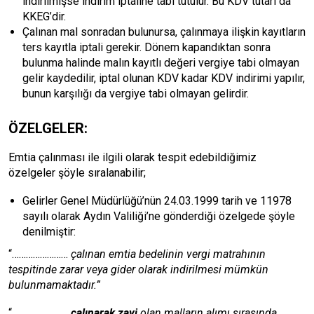
indirilmişse indirim iptaline tabi tutulur. Bu KDV tutarı da
KKEG’dir.
Çalınan mal sonradan bulunursa, çalınmaya ilişkin kayıtların
ters kayıtla iptali gerekir. Dönem kapandıktan sonra
bulunma halinde malın kayıtlı değeri vergiye tabi olmayan
gelir kaydedilir, iptal olunan KDV kadar KDV indirimi yapılır,
bunun karşılığı da vergiye tabi olmayan gelirdir.
ÖZELGELER:
Emtia çalınması ile ilgili olarak tespit edebildiğimiz
özelgeler şöyle sıralanabilir;
Gelirler Genel Müdürlüğü’nün 24.03.1999 tarih ve 11978
sayılı olarak Aydın Valiliği’ne gönderdiği özelgede şöyle
denilmiştir:
“……………………
çalınan emtia bedelinin vergi matrahının
tespitinde zarar veya gider olarak indirilmesi mümkün
bulunmamaktadır.”
“……………………
çalınarak zayi
olan malların alımı sırasında