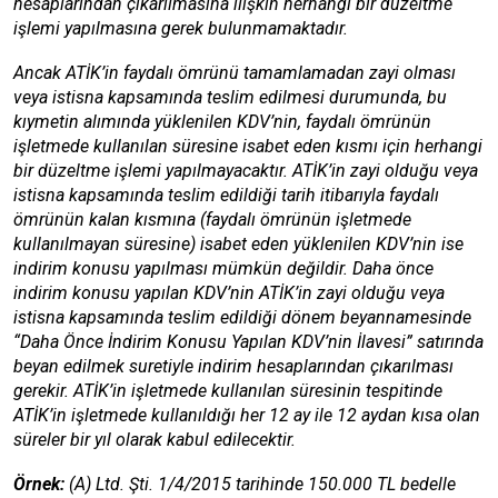
hesaplarından çıkarılmasına ilişkin herhangi bir düzeltme
işlemi yapılmasına gerek bulunmamaktadır.
Ancak ATİK’in faydalı ömrünü tamamlamadan zayi olması
veya istisna kapsamında teslim edilmesi durumunda, bu
kıymetin alımında yüklenilen KDV’nin, faydalı ömrünün
işletmede kullanılan süresine isabet eden kısmı için herhangi
bir düzeltme işlemi yapılmayacaktır. ATİK’in zayi olduğu veya
istisna kapsamında teslim edildiği tarih itibarıyla faydalı
ömrünün kalan kısmına (faydalı ömrünün işletmede
kullanılmayan süresine) isabet eden yüklenilen KDV’nin ise
indirim konusu yapılması mümkün değildir. Daha önce
indirim konusu yapılan KDV’nin ATİK’in zayi olduğu veya
istisna kapsamında teslim edildiği dönem beyannamesinde
“Daha Önce İndirim Konusu Yapılan KDV’nin İlavesi” satırında
beyan edilmek suretiyle indirim hesaplarından çıkarılması
gerekir. ATİK’in işletmede kullanılan süresinin tespitinde
ATİK’in işletmede kullanıldığı her 12 ay ile 12 aydan kısa olan
süreler bir yıl olarak kabul edilecektir.
Örnek:
(A) Ltd. Şti. 1/4/2015 tarihinde 150.000 TL bedelle