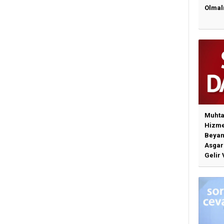
Olmal
Muhta
Hizme
Beyan
Asgari
Gelir 
Günce
İlişki