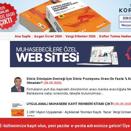
Ana Sayfa
Asgari Ücret 2026
Vergi Dilimleri 2026
Defter Tutma Hadler
E-bültenimize kayıt olun, yeni yazılar e-posta adresinize gelsin! Üye