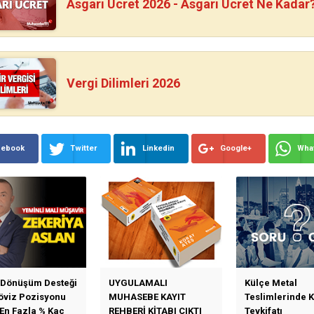
Asgari Ücret 2026 - Asgari Ücret Ne Kadar
Vergi Dilimleri 2026
cebook
Twitter
Linkedin
Google+
Wha
 Dönüşüm Desteği
UYGULAMALI
Külçe Metal
Döviz Pozisyonu
MUHASEBE KAYIT
Teslimlerinde 
 En Fazla % Kaç
REHBERİ KİTABI ÇIKTI
Tevkifatı