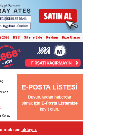
i 2026
RSS
Sitene Ekle
Reklam
Bize Ulaşın
 olmak için
tıklayın.