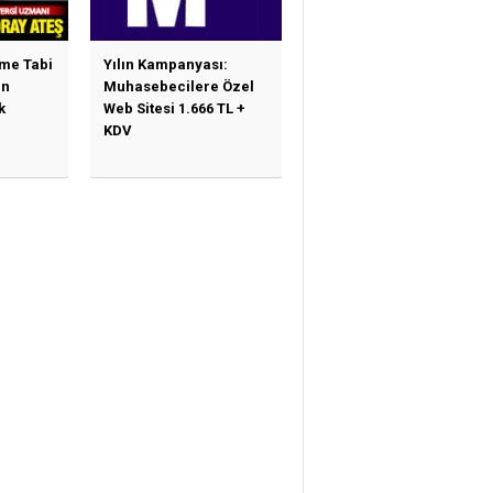
ime Tabi
Yılın Kampanyası:
en
Muhasebecilere Özel
k
Web Sitesi 1.666 TL +
KDV