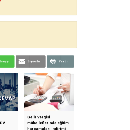
?
tsapp
E-posta
Yazdır
Gelir vergisi
KDV
mükelleflerinde eğitim
harcamaları indirimi