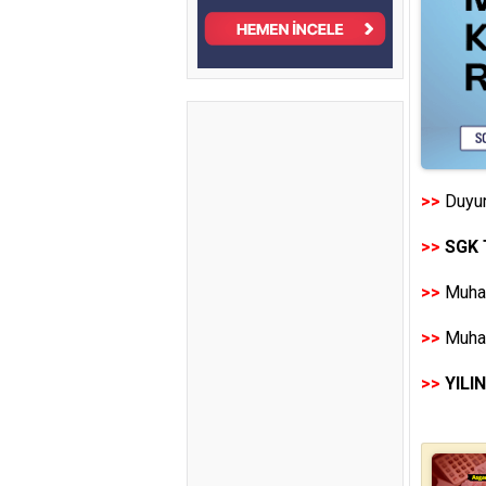
>>
Duyur
>>
SGK 
>>
Muhas
>>
Muhas
>>
YILI