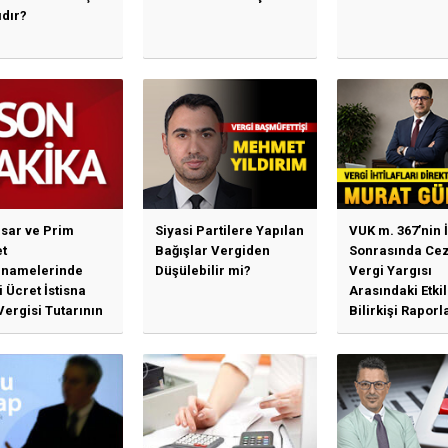
ıdır?
sar ve Prim
Siyasi Partilere Yapılan
VUK m. 367’nin İ
t
Bağışlar Vergiden
Sonrasında Cez
namelerinde
Düşülebilir mi?
Vergi Yargısı
 Ücret İstisna
Arasındaki Etki
Vergisi Tutarının
Bilirkişi Raporl
llenmesine
Bağımlılık, İhti
n Duyuru
Mahkemeleri v
Yargı...