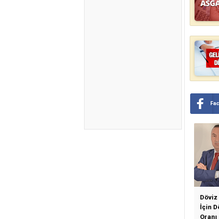
Fa
Döviz
İçin 
Oranı