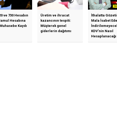
20 ve 730 Hesabın
Üretim ve ihracat
İthalatta Gözet
Mamul Hesabına
kazancının tespiti:
Mala İsabet Ed
 Muhasebe Kaydı
Müşterek genel
İndirilemeyece
giderlerin dağıtımı
KDV'nin Nasıl
Hesaplanacağı