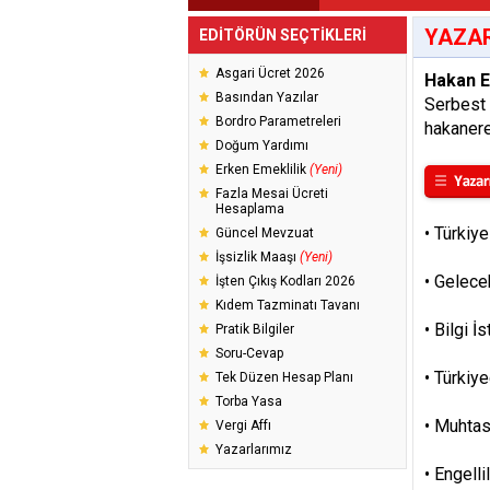
YAZAR
EDİTÖRÜN SEÇTİKLERİ
Asgari Ücret 2026
Hakan 
Basından Yazılar
Serbest
Bordro Parametreleri
hakaner
Doğum Yardımı
Erken Emeklilik
(Yeni)
Fazla Mesai Ücreti
Hesaplama
•
Türkiye
Güncel Mevzuat
İşsizlik Maaşı
(Yeni)
•
Gelece
İşten Çıkış Kodları 2026
Kıdem Tazminatı Tavanı
•
Bilgi İ
Pratik Bilgiler
Soru-Cevap
•
Türkiye
Tek Düzen Hesap Planı
Torba Yasa
•
Muhtas
Vergi Affı
Yazarlarımız
•
Engelli