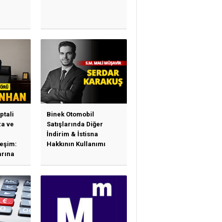
ptali
Binek Otomobil
a ve
Satışlarında Diğer
İndirim & İstisna
leşim:
Hakkının Kullanımı
arına
sas
e