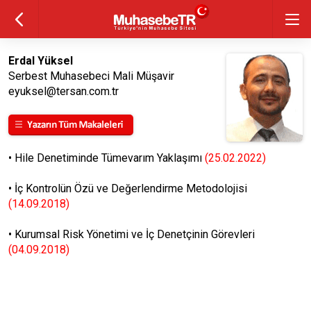
Erdal Yüksel
Serbest Muhasebeci Mali Müşavir
eyuksel@tersan.com.tr
•
Hile Denetiminde Tümevarım Yaklaşımı
(25.02.2022)
•
İç Kontrolün Özü ve Değerlendirme Metodolojisi
(14.09.2018)
•
Kurumsal Risk Yönetimi ve İç Denetçinin Görevleri
(04.09.2018)