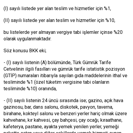
(I) sayılı listede yer alan teslim ve hizmetler için %1,
(II) sayılı listede yer alan teslim ve hizmetler için %10,
bu listelerde yer almayan vergiye tabi işlemler içinse %20
olarak uygulanmaktadır.
Söz konusu BKK eki;
- (I) sayılı listenin (A) bölümünde, Türk Gümrük Tarife
Cetvelinin ilgili fasılları ve gümrük tarife istatistik pozisyon
(GTİP) numaraları itibarıyla sayılan gıda maddelerinin ithal ve
tesliminde %1 (özel tüketim vergisine tabi olanların
tesliminde %10) oranında,
- (II) sayılı listenin 24 üncü sırasında ise; gazino, açık hava
gazinosu, bar, dans salonu, diskotek, pavyon, taverna,
birahane, kokteyl salonu ve benzeri yerler hariç olmak üzere
kahvehane, kır kahvesi, çay bahçesi, çay ocağı, kıraathane,
kafeterya, pastane, ayakta yemek yenilen yerler, yemeği