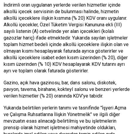
İndirimli oran uygulanan yerlerde verilen hizmetler içinde
alkollü içecek servisinin de bulunması halinde, hizmetin
alkollü içeceklere ilişkin kısmına (% 20) KDV oranı uygulanır.
Alkollü içecekler, Özel Tüketim Vergisi Kanununa ekli (III)
sayılı listenin (A) cetvelinde yer alan içecekleri (kolalı
gazozlar hariç) ifade etmektedir. Yukarıda sayılan işletmeler
toplam hizmet bedeli içinde alkollü içeceklere ilişkin olan ve
olmayan kısmı hesaplayarak faturada ayrıca gösterirler ve
alkollü içeceklere isabet eden kısım üzerinden (% 20), diğer
kısım üzerinden (% 10) KDV hesaplayarak KDV tutarını ayrı
ayrı ve toplam olarak faturada gösterirler.
Gazino, açık hava gazinosu, bar, dans salonu, diskotek,
pavyon, taverna, birahane, kokteyl salonu ve benzeri yerlerde
verilen hizmetler (% 20) oranında KDV’ye tabidir.
Yukarıda belirtilen yerlerin tanımı ve tasnifinde "İşyeri Açma
ve Çalışma Ruhsatlarına İlişkin Yönetmelik" ve ilgili diğer
mevzuatın esas alınacağı belirtilmiş ve bu işletmelerin
prensip olarak hizmet işletmesi mahiyetinde oldukları,