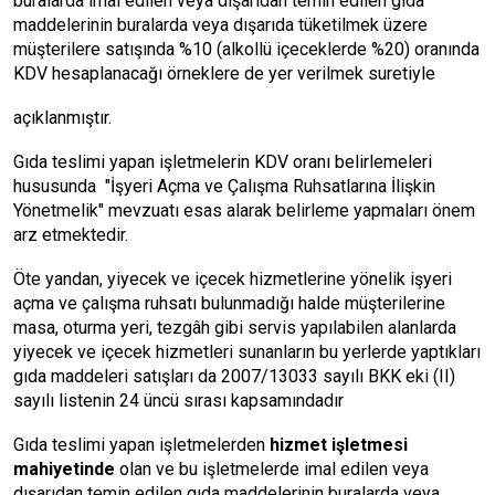
buralarda imal edilen veya dışarıdan temin edilen gıda
maddelerinin buralarda veya dışarıda tüketilmek üzere
müşterilere satışında %10 (alkollü içeceklerde %20) oranında
KDV hesaplanacağı örneklere de yer verilmek suretiyle
açıklanmıştır.
Gıda teslimi yapan işletmelerin KDV oranı belirlemeleri
hususunda "İşyeri Açma ve Çalışma Ruhsatlarına İlişkin
Yönetmelik" mevzuatı esas alarak belirleme yapmaları önem
arz etmektedir.
Öte yandan, yiyecek ve içecek hizmetlerine yönelik işyeri
açma ve çalışma ruhsatı bulunmadığı halde müşterilerine
masa, oturma yeri, tezgâh gibi servis yapılabilen alanlarda
yiyecek ve içecek hizmetleri sunanların bu yerlerde yaptıkları
gıda maddeleri satışları da 2007/13033 sayılı BKK eki (II)
sayılı listenin 24 üncü sırası kapsamındadır
Gıda teslimi yapan işletmelerden
hizmet işletmesi
mahiyetinde
olan ve bu işletmelerde imal edilen veya
dışarıdan temin edilen gıda maddelerinin buralarda veya