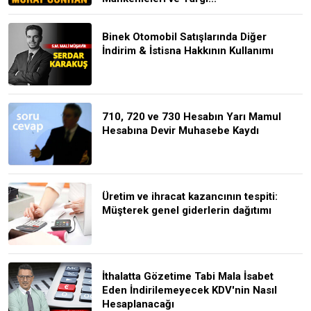
Binek Otomobil Satışlarında Diğer
İndirim & İstisna Hakkının Kullanımı
710, 720 ve 730 Hesabın Yarı Mamul
Hesabına Devir Muhasebe Kaydı
Üretim ve ihracat kazancının tespiti:
Müşterek genel giderlerin dağıtımı
İthalatta Gözetime Tabi Mala İsabet
Eden İndirilemeyecek KDV'nin Nasıl
Hesaplanacağı