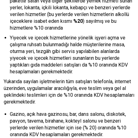
pakette satan veya diğer şekillerde yemek hizmeti sunan
yerler, lokanta, içkili lokanta, kebapçı ve benzeri yerlerde
verilen hizmetler (bu yerlerde verilen hizmetlerin alkollü
içeceklere isabet eden kısmı
%20
) sayılmış ve bu
hizmetlere %10 oranında
Yiyecek ve içecek hizmetlerine yönelik işyeri açma ve
çalışma ruhsatı bulunmadığı halde müşterilerine masa,
oturma yeri, tezgâh gibi servis yapılabilen alanlarda
yiyecek ve içecek hizmetleri sunanların bu yerlerde
yaptıkları gıda maddeleri satışları da %10 oranında KDV
hesaplamaları gerekmektedir.
Yukarıda sayılan işletmelerin tüm satışları telefonla, internet
üzerinden, uygulamalar aracılığıyla, eve teslim veya gel al
şeklindeki teslimleri için de %10 oranında KDV hesaplamaları
gerekmektedir.
Gazino, açık hava gazinosu, bar, dans salonu, diskotek,
pavyon, taverna, birahane, kokteyl salonu ve benzeri
yerlerde verilen hizmetler için ise (% 20) oranında %10
oranında KDV hesaplamaları gerekmektedir.