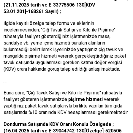
(21.11.2025 tarih ve E-33775506-130[KDV
53.01.201]-168261 Sayılı) ;
İlgide kayıtlı özelge talep formu ve eklerinin
incelenmesinden; "Çiğ Tavuk Satışı ve Kilo ile Pişirme"
ruhsatıyla faaliyet gösterdiğiniz işletmenizde masa,
sandalye vb. yeme içme hizmeti sunulan alanların
bulunmadığı belirtilerek işyerinizde yaptığınız çiğ tavuk ve
mangalda pişirme hizmeti vererek gerçekleştirdiğiniz paket
tavuk satışında uygulanması gereken katma değer vergisi
(KDV) oranı hakkında görüş talep edildiği anlaşılmaktadır.
…
Buna göre, "Çiğ Tavuk Satışı ve Kilo ile Pişirme" ruhsatıyla
faaliyet gösteren işletmenizde
pişirme hizmeti
vererek
yaptığınız paket tavuk satışlarıyla birlikte yapılan tüm gıda
satışlarında %10 oranında KDV hesaplanması gerekmektedir.
Dondurma Satışında KDV Oranı Konulu Özelgede ;
(16.04.2026 tarih ve E-39044742-130[Özelge]-520506