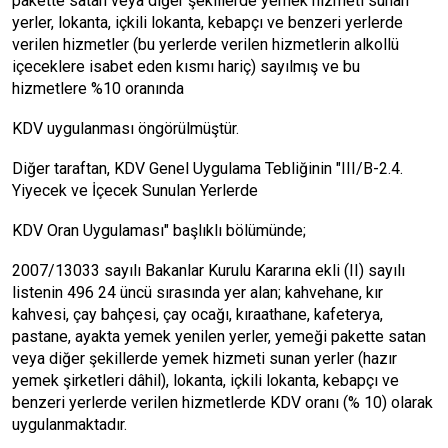
pakette satan veya diğer şekillerde yemek hizmeti sunan
yerler, lokanta, içkili lokanta, kebapçı ve benzeri yerlerde
verilen hizmetler (bu yerlerde verilen hizmetlerin alkollü
içeceklere isabet eden kısmı hariç) sayılmış ve bu
hizmetlere %10 oranında
KDV uygulanması öngörülmüştür.
Diğer taraftan, KDV Genel Uygulama Tebliğinin "III/B-2.4.
Yiyecek ve İçecek Sunulan Yerlerde
KDV Oran Uygulaması" başlıklı bölümünde;
2007/13033 sayılı Bakanlar Kurulu Kararına ekli (II) sayılı
listenin 496 24 üncü sırasında yer alan; kahvehane, kır
kahvesi, çay bahçesi, çay ocağı, kıraathane, kafeterya,
pastane, ayakta yemek yenilen yerler, yemeği pakette satan
veya diğer şekillerde yemek hizmeti sunan yerler (hazır
yemek şirketleri dâhil), lokanta, içkili lokanta, kebapçı ve
benzeri yerlerde verilen hizmetlerde KDV oranı (% 10) olarak
uygulanmaktadır.