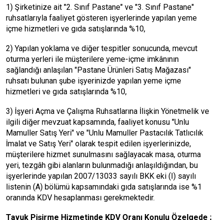
1) Şirketinize ait "2. Sınıf Pastane" ve "3. Sınıf Pastane"
ruhsatlarıyla faaliyet gösteren işyerlerinde yapılan yeme
içme hizmetleri ve gıda satışlarında %10,
2) Yapılan yoklama ve diğer tespitler sonucunda, mevcut
oturma yerleri ile müşterilere yeme-içme imkânının
sağlandığı anlaşılan "Pastane Ürünleri Satış Mağazası"
ruhsatı bulunan şube işyerinizde yapılan yeme içme
hizmetleri ve gıda satışlarında %10,
3) İşyeri Açma ve Çalışma Ruhsatlarına İlişkin Yönetmelik ve
ilgili diğer mevzuat kapsamında, faaliyet konusu "Unlu
Mamuller Satış Yeri" ve "Unlu Mamuller Pastacılık Tatlıcılık
İmalat ve Satış Yeri" olarak tespit edilen işyerlerinizde,
müşterilere hizmet sunulmasını sağlayacak masa, oturma
yeri, tezgâh gibi alanların bulunmadığı anlaşıldığından, bu
işyerlerinde yapılan 2007/13033 sayılı BKK eki (I) sayılı
listenin (A) bölümü kapsamındaki gıda satışlarında ise %1
oranında KDV hesaplanması gerekmektedir.
Tavuk Pişirme Hizmetinde KDV Oranı Konulu Özelgede ;