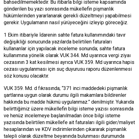
bahsedilmemektedir. Bu itibarla bilgi isteme kapsamında
gönderilen bu yazı sonrasında mükellefin pişmanlık
hükümlerinden yararlanarak gerekli düzeltmeyi yapabilmesi
gerekir. Uygulamanın nasıl yürüyeceğini izleyip göreceğiz.
1 Ekim itibariyle İdarenin sahte fatura kullanımındaki tavır
değişikliği sonucunda yazılarda belirtilen faturaları
kullananlar için yapılacak inceleme sonunda; sahte fatura
kullanımına yönelik olarak VUK 344. Md uyarınca vergi ziyaı
cezasının 3 kat kesilmesi ayrıca VUK 359. Md uyarınca hapis
cezası uygulanması için suç duyurusu raporu düzenlenmesi
söz konusu olacaktır.
VUK 359. Md. d fıkrasında; “371 inci maddedeki pişmanlık
şartlarına uygun olarak durumu ilgili makamlara bildirenler
hakkında bu madde hükmü uygulanmaz.” denilmiştir. Yukarıda
belirttiğimiz üzere mükellefin bilgi isteme yazısı sonrasında
ve henüz incelemeye başlanılmadan önce bilgi isteme
yazısında belirtilen mükellefe ait faturaları ilgili gider/maliyet
hesaplarından ve KDV indirimlerinden çıkararak pişmanlık
talepli olarak düzeltme beyanında bulunması durumunda