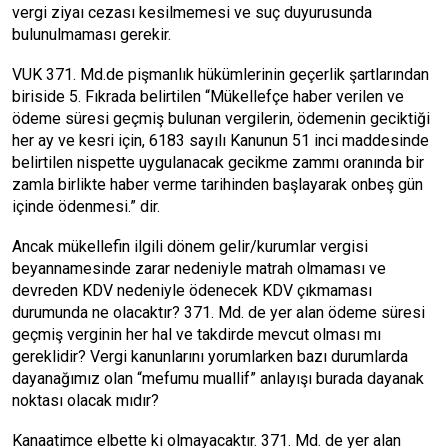
vergi ziyaı cezası kesilmemesi ve suç duyurusunda
bulunulmaması gerekir.
VUK 371. Md.de pişmanlık hükümlerinin geçerlik şartlarından
biriside 5. Fıkrada belirtilen “Mükellefçe haber verilen ve
ödeme süresi geçmiş bulunan vergilerin, ödemenin geciktiği
her ay ve kesri için, 6183 sayılı Kanunun 51 inci maddesinde
belirtilen nispette uygulanacak gecikme zammı oranında bir
zamla birlikte haber verme tarihinden başlayarak onbeş gün
içinde ödenmesi.” dir.
Ancak mükellefin ilgili dönem gelir/kurumlar vergisi
beyannamesinde zarar nedeniyle matrah olmaması ve
devreden KDV nedeniyle ödenecek KDV çıkmaması
durumunda ne olacaktır? 371. Md. de yer alan ödeme süresi
geçmiş verginin her hal ve takdirde mevcut olması mı
gereklidir? Vergi kanunlarını yorumlarken bazı durumlarda
dayanağımız olan “mefumu muallif” anlayışı burada dayanak
noktası olacak mıdır?
Kanaatimce elbette ki olmayacaktır. 371. Md. de yer alan