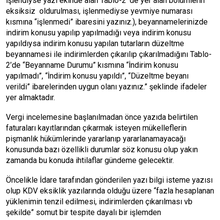
işlendiyse yazı ekinde alan Tablo-2’ de yer alan bölümlerin
eksiksiz oldurulması, işlenmediyse yevmiye numarası
kısmına “işlenmedi” ibaresini yazınız.), beyannamelerinizde
indirim konusu yapılıp yapılmadığı veya indirim konusu
yapıldıysa indirim konusu yapılan tutarların düzeltme
beyannamesi ile indirimlerden çıkarılıp çıkarılmadığını Tablo-
2’de “Beyanname Durumu” kısmına “İndirim konusu
yapılmadı”, “İndirim konusu yapıldı”, “Düzeltme beyanı
verildi” ibarelerinden uygun olanı yazınız.” şeklinde ifadeler
yer almaktadır.
Vergi incelemesine başlanılmadan önce yazıda belirtilen
faturaları kayıtlarından çıkarmak isteyen mükelleflerin
pişmanlık hükümlerinde yararlanıp yararlanamayacağı
konusunda bazı özellikli durumlar söz konusu olup yakın
zamanda bu konuda ihtilaflar gündeme gelecektir.
Öncelikle İdare tarafından gönderilen yazı bilgi isteme yazısı
olup KDV eksiklik yazılarında olduğu üzere “fazla hesaplanan
yüklenimin tenzil edilmesi, indirimlerden çıkarılması vb
şekilde” somut bir tespite dayalı bir işlemden