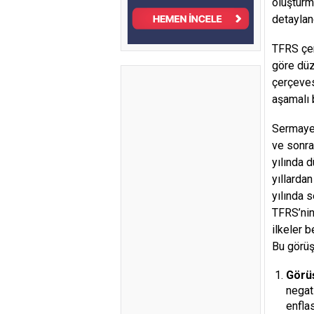
oluşturm
detaylan
TFRS çer
göre düz
çerçeves
aşamalı 
Sermaye 
ve sonra
yılında 
yıllarda
yılında 
TFRS’nin
ilkeler 
Bu görüş
Görü
negat
enfla