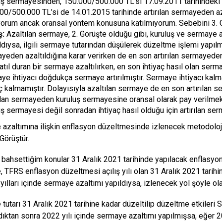
uş sermayesinden, 150.000/500.000 TL’si 17.09.2011 tarihindeki 
00/500.000 TL’si de 14.01.2015 tarihinde artırılan sermayeden azal
ıyorum ancak oransal yöntem konusuna katılmıyorum. Sebebini 3. G
ş:
Azaltılan sermaye, 2. Görüşte olduğu gibi, kuruluş ve sermaye ar
ıldıysa, ilgili sermaye tutarından düşülerek düzeltme işlemi yapılm
yeden azaltıldığına karar verirken de en son artırılan sermayeden
atıl duran bir sermaye azaltılırken, en son ihtiyaç hasıl olan serma
ye ihtiyacı doğdukça sermaye artırılmıştır. Sermaye ihtiyacı kal
aç kalmamıştır. Dolayısıyla azaltılan sermaye de en son artırılan
ılan sermayeden kuruluş sermayesine oransal olarak pay verilme
uş sermayesi değil sonradan ihtiyaç hasıl olduğu için artırılan ser
azaltımına ilişkin enflasyon düzeltmesinde izlenecek metodolo
Görüştür.
 bahsettiğim konular 31 Aralık 2021 tarihinde yapılacak enflasyon 
 TFRS enflasyon düzeltmesi açılış yılı olan 31 Aralık 2021 tarihin
yılları içinde sermaye azaltımı yapıldıysa, izlenecek yol şöyle ola
tutarı 31 Aralık 2021 tarihine kadar düzeltilip düzeltme etkiler
dıktan sonra 2022 yılı içinde sermaye azaltımı yapılmışsa, eğer 