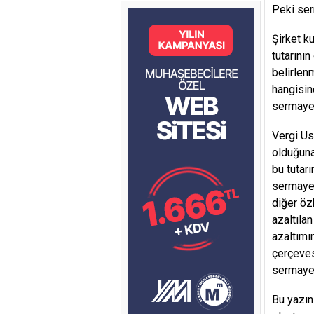
Peki ser
Şirket k
tutarını
belirlen
hangisin
sermayed
Vergi Us
olduğuna
bu tutar
sermaye 
diğer öz
azaltıla
azaltımı
çerçeves
sermaye 
Bu yazın