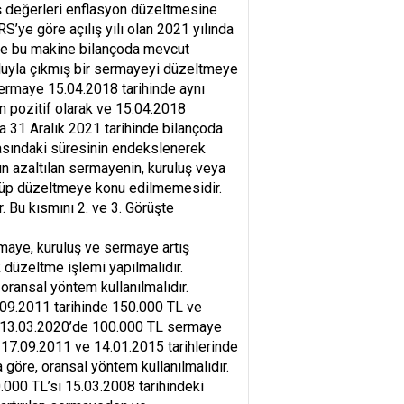
ış değerleri enflasyon düzeltmesine
S’ye göre açılış yılı olan 2021 yılında
iyle bu makine bilançoda mevcut
oluyla çıkmış bir sermayeyi düzeltmeye
sermaye 15.04.2018 tarihinde aynı
n pozitif olarak ve 15.04.2018
 31 Aralık 2021 tarihinde bilançoda
arasındaki süresinin endekslenerek
ın azaltılan sermayenin, kuruluş veya
şülüp düzeltmeye konu edilmemesidir.
 Bu kısmını 2. ve 3. Görüşte
maye, kuruluş ve sermaye artış
k düzeltme işlemi yapılmalıdır.
oransal yöntem kullanılmalıdır.
7.09.2011 tarihinde 150.000 TL ve
a 13.03.2020’de 100.000 TL sermaye
 17.09.2011 ve 14.01.2015 tarihlerinde
göre, oransal yöntem kullanılmalıdır.
000 TL’si 15.03.2008 tarihindeki