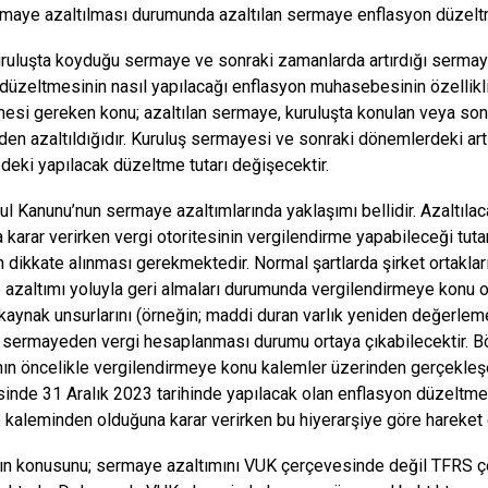
maye azaltılması durumunda azaltılan sermaye enflasyon düzelt
uruluşta koyduğu sermaye ve sonraki zamanlarda artırdığı sermaye
n düzeltmesinin nasıl yapılacağı enflasyon muhasebesinin özellikli
mesi gereken konu; azaltılan sermaye, kuruluşta konulan veya son
den azaltıldığıdır. Kuruluş sermayesi ve sonraki dönemlerdeki art
eki yapılacak düzeltme tutarı değişecektir.
ul Kanunu’nun sermaye azaltımlarında yaklaşımı bellidir. Azaltı
 karar verirken vergi otoritesinin vergilendirme yapabileceği tuta
ın dikkate alınması gerekmektedir. Normal şartlarda şirket ortakla
azaltımı yoluyla geri almaları durumunda vergilendirmeye konu o
kaynak unsurlarını (örneğin; maddi duran varlık yeniden değerlem
n sermayeden vergi hesaplanması durumu ortaya çıkabilecektir. B
nın öncelikle vergilendirmeye konu kalemler üzerinden gerçekleş
inde 31 Aralık 2023 tarihinde yapılacak olan enflasyon düzeltme
kaleminden olduğuna karar verirken bu hiyerarşiye göre hareket 
ın konusunu; sermaye azaltımını VUK çerçevesinde değil TFRS çe