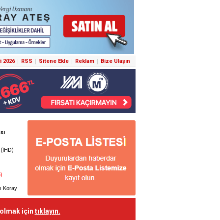
i 2026
RSS
Sitene Ekle
Reklam
Bize Ulaşın
 olmak için
tıklayın.