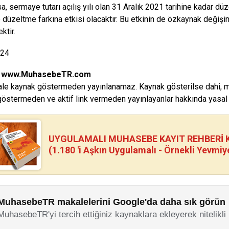
a, sermaye tutarı açılış yılı olan 31 Aralık 2021 tarihine kadar düz
düzeltme farkına etkisi olacaktır. Bu etkinin de özkaynak değiş
ktir.
024
:
www.MuhasebeTR.com
le kaynak göstermeden yayınlanamaz. Kaynak gösterilse dahi, makal
östermeden ve aktif link vermeden yayınlayanlar hakkında yasal i
UYGULAMALI MUHASEBE KAYIT REHBERİ Kİ
(1.180 'i Aşkın Uygulamalı - Örnekli Yevmiy
MuhasebeTR makalelerini Google'da daha sık görün
MuhasebeTR'yi tercih ettiğiniz kaynaklara ekleyerek nitelikli