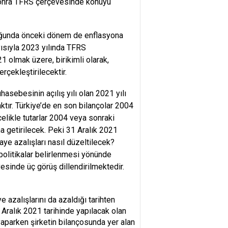
sonra TFRS çerçevesinde konuyu
duğunda önceki dönem de enflasyona
yısıyla 2023 yılında TFRS
olmak üzere, birikimli olarak,
rçekleştirilecektir.
sebesinin açılış yılı olan 2021 yılı
tır. Türkiye’de en son bilançolar 2004
likle tutarlar 2004 veya sonraki
na getirilecek. Peki 31 Aralık 2021
ye azalışları nasıl düzeltilecek?
politikalar belirlenmesi yönünde
esinde üç görüş dillendirilmektedir.
 azalışlarını da azaldığı tarihten
 Aralık 2021 tarihinde yapılacak olan
yaparken şirketin bilançosunda yer alan