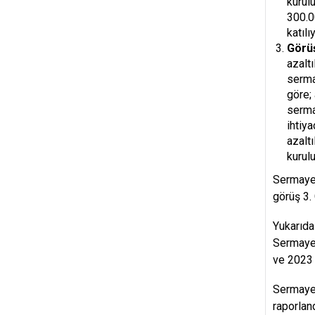
kurul
300.0
katıl
Görü
azalt
serma
göre; 
serma
ihtiy
azalt
kurul
Sermaye 
görüş 3. 
Yukarıda
Sermaye,
ve 2023 
Sermaye 
raporlan