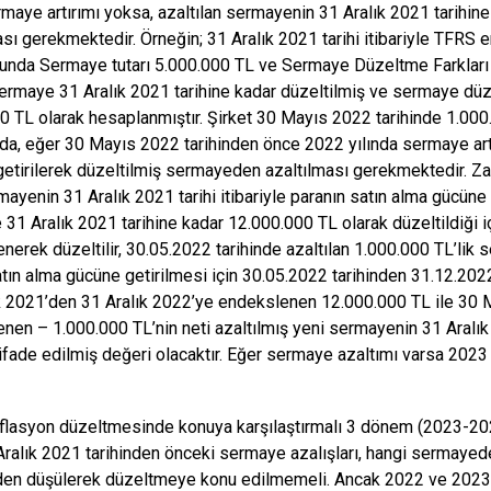
maye artırımı yoksa, azaltılan sermayenin 31 Aralık 2021 tarihi
ası gerekmektedir. Örneğin; 31 Aralık 2021 tarihi itibariyle TFRS e
unda Sermaye tutarı 5.000.000 TL ve Sermaye Düzeltme Farkları
ermaye 31 Aralık 2021 tarihine kadar düzeltilmiş ve sermaye düze
0 TL olarak hesaplanmıştır. Şirket 30 Mayıs 2022 tarihinde 1.0
a, eğer 30 Mayıs 2022 tarihinden önce 2022 yılında sermaye artı
 getirilerek düzeltilmiş sermayeden azaltılması gerekmektedir. 
mayenin 31 Aralık 2021 tarihi itibariyle paranın satın alma gücüne
31 Aralık 2021 tarihine kadar 12.000.000 TL olarak düzeltildiği iç
nerek düzeltilir, 30.05.2022 tarihinde azaltılan 1.000.000 TL’lik
atın alma gücüne getirilmesi için 30.05.2022 tarihinden 31.12.2022
k 2021’den 31 Aralık 2022’ye endekslenen 12.000.000 TL ile 30 
nen – 1.000.000 TL’nin neti azaltılmış yeni sermayenin 31 Aralık 2
ifade edilmiş değeri olacaktır. Eğer sermaye azaltımı varsa 2023
lasyon düzeltmesinde konuya karşılaştırmalı 3 dönem (2023-2022-2
Aralık 2021 tarihinden önceki sermaye azalışları, hangi sermayede
en düşülerek düzeltmeye konu edilmemeli. Ancak 2022 ve 2023 