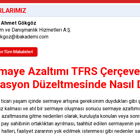
LARIMIZ
. Ahmet Gökgöz
im ve Danışmanlık Hizmetleri A.Ş.
okgoz@ibakademi.com
maye Azaltımı TFRS Çerçeve
lasyon Düzeltmesinde Nasıl 
r ticari yaşam içinde sermaye artışına gereksinim duydukları gibi
sız kalması ve atıl bir sermaye oluşması sonucu sermaye azaltımı y
azaltmasına gitme nedenleri olarak; kuruluşta konulan veya sonra
 pay sahibinin ortaklıktan ayrılması, taahhüt edilen sermayenin y
halleri, faaliyet zararının yok edilmek istenmesi gibi nedenler sayı