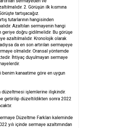
artırılan sermayeden ve
tılmalıdır. 2. Görüşün ilk kısmına
örüşte tartışacağız.
tış tutarlarının hangisinden
alıdır. Azaltılan sermayenin hangi
 geriye doğru gidilmelidir. Bu görüşe
ye azaltılmalıdır. Kronolojik olarak
madıysa da en son artırılan sermayeye
 sermaye olmalıdır. Oransal yöntemde
ktedir. İhtiyaç duyulmayan sermaye
mayelerdir.
ji benim kanaatime göre en uygun
düzeltmesi işlemlerine ilişkindir.
e getirilip düzeltildikten sonra 2022
caktır.
i Sermaye Düzeltme Farkları kaleminde
2022 yılı içinde sermaye azaltımından