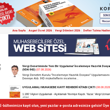
Ana Sayfa
Asgari Ücret 2026
Vergi Dilimleri 2026
Defter Tutma Hadler
!
)
E-bültenimize kayıt olun, yeni yazılar e-posta adresinize gelsin! Üye