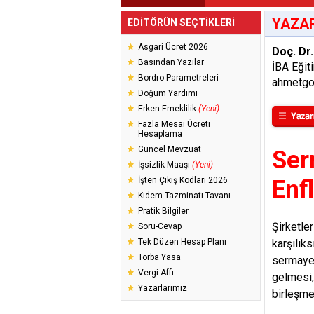
YAZAR
EDİTÖRÜN SEÇTİKLERİ
Asgari Ücret 2026
Doç. Dr
Basından Yazılar
İBA Eğit
Bordro Parametreleri
ahmetg
Doğum Yardımı
Erken Emeklilik
(Yeni)
Fazla Mesai Ücreti
Hesaplama
Güncel Mevzuat
Ser
İşsizlik Maaşı
(Yeni)
İşten Çıkış Kodları 2026
Enf
Kıdem Tazminatı Tavanı
Pratik Bilgiler
Şirketle
Soru-Cevap
Tek Düzen Hesap Planı
karşılık
Torba Yasa
sermaye 
Vergi Affı
gelmesi,
Yazarlarımız
birleşme 