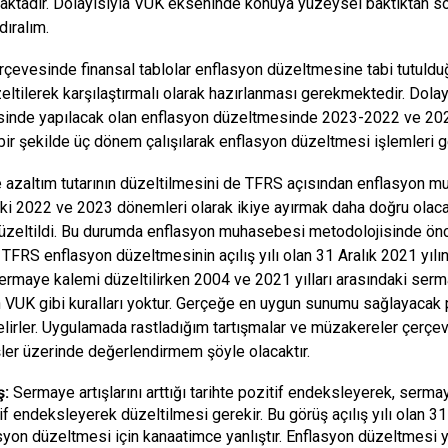
aktadır. Dolayısıyla VUK ekseninde konuya yüzeysel baktıktan 
dıralım.
çevesinde finansal tablolar enflasyon düzeltmesine tabi tutul
eltilerek karşılaştırmalı olarak hazırlanması gerekmektedir. Dola
inde yapılacak olan enflasyon düzeltmesinde 2023-2022 ve 2021 
bir şekilde üç dönem çalışılarak enflasyon düzeltmesi işlemleri ge
azaltım tutarının düzeltilmesini de TFRS açısından enflasyon muha
ki 2022 ve 2023 dönemleri olarak ikiye ayırmak daha doğru olacak
düzeltildi. Bu durumda enflasyon muhasebesi metodolojisinde önce
n TFRS enflasyon düzeltmesinin açılış yılı olan 31 Aralık 2021 yılı
sermaye kalemi düzeltilirken 2004 ve 2021 yılları arasındaki serma
 VUK gibi kuralları yoktur. Gerçeğe en uygun sunumu sağlayacak 
belirler. Uygulamada rastladığım tartışmalar ve müzakereler çerçev
ler üzerinde değerlendirmem şöyle olacaktır.
ş:
Sermaye artışlarını arttığı tarihte pozitif endeksleyerek, sermaye
if endeksleyerek düzeltilmesi gerekir. Bu görüş açılış yılı olan 31
syon düzeltmesi için kanaatimce yanlıştır. Enflasyon düzeltmesi 