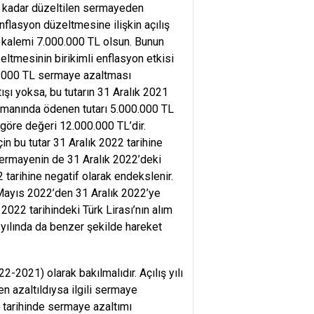
ne kadar düzeltilen sermayeden
nflasyon düzeltmesine ilişkin açılış
 kalemi 7.000.000 TL olsun. Bunun
ltmesinin birikimli enflasyon etkisi
00.000 TL sermaye azaltması
şı yoksa, bu tutarın 31 Aralık 2021
Zamanında ödenen tutarı 5.000.000 TL
 göre değeri 12.000.000 TL’dir.
in bu tutar 31 Aralık 2022 tarihine
 sermayenin de 31 Aralık 2022’deki
 tarihine negatif olarak endekslenir.
Mayıs 2022’den 31 Aralık 2022’ye
022 tarihindeki Türk Lirası’nın alım
 yılında da benzer şekilde hareket
021) olarak bakılmalıdır. Açılış yılı
n azaltıldıysa ilgili sermaye
tarihinde sermaye azaltımı