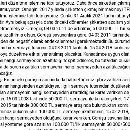
leri düzeltme işlemine tabi tutuyoruz. Daha önce şirketten çıkm
tutmuyoruz. Örneğin: 2017 yılında şirketten çıkmış bir makineyi TFR
tme işlemine tabi tutmuyoruz. Çünkü 31 Aralık 2021 tarihi itibar
dir. Aynı bakış açısıyla daha önceki dönemler şirketten azaltım y
etmemeliyiz. Örneğin; 04.03.2011’de artırılmış 5.000.000 TL bir 
da azaltılmış olsun. Görüşü savunanlara göre; 04.03.2011 tarihinde
inden de negatif olarak endekslenmesi gerekmektedir. Bu durumda
an bir sermaye tutarının 04.03.2011 tarihi ile 15.04.2018 tarihi 
çoya düzeltme etkisi yansıtılmış olacaktır. Kanaatimce uygun olan
ılan hangi sermayeden azaltıldığı tespit edilerek, bu tutardan dü
a da sorun azaltılan sermayenin hangi sermayeden azaltılacağıdır.
acağız.
ş:
Bir önceki görüşün sonunda da bahsettiğimiz gibi azaltılan ser
arının hangisinden azaltıldıysa, ilgili sermaye tutarından düşülere
ılan sermayenin hangi sermayeden azaltıldığına karar verirken de 
in: 15.03.2008 tarihinde 50.000 TL sermaye ile kurulan şirket, 1
.2015 tarihinde 300.000 TL sermaye artışında bulunduktan sonr
ımında bulunmuştur. 100.000 TL sermaye azaltımının; 15.03.2018,
an hangi sermayeden olduğuna karar verirken, Görüşü savunanlara 
al yönteme göre azaltılan 100.000 TL’lik sermayenin 50.000/500.