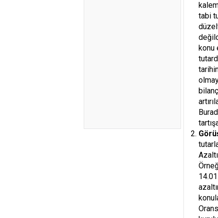
kalem
tabi 
düzel
değil
konu 
tutar
tarih
olmay
bilan
artır
Burad
tartış
Görü
tutarl
Azalt
Örneğ
14.01
azalt
konul
Orans