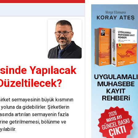
sinde Yapılacak
Düzeltilecek?
 şirket sermayesinin büyük kısmının
oluna da gidebilirler. Şirketlerin
sında artırılan sermayenin fazla
erine getirilmemesi, bölünme ve
labilir.