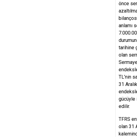
önce ser
azaltılm
bilanços
anlamı s
7.000.00
durumund
tarihine
olan ser
Sermaye 
endeksle
TL’nin s
31 Aralı
endeksle
gücüyle 
edilir.
TFRS enf
olan 31 
kalemind