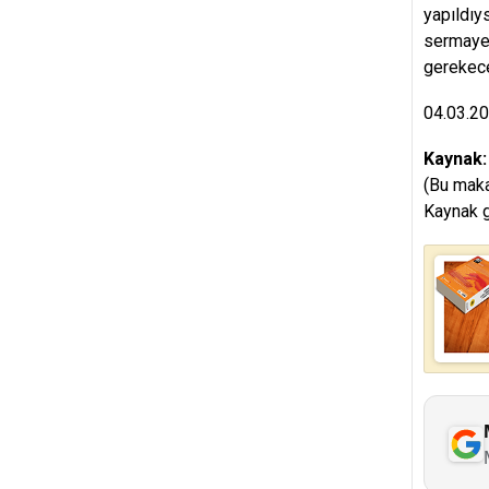
yapıldıys
sermaye 
gerekece
04.03.2
Kaynak
(Bu maka
Kaynak g