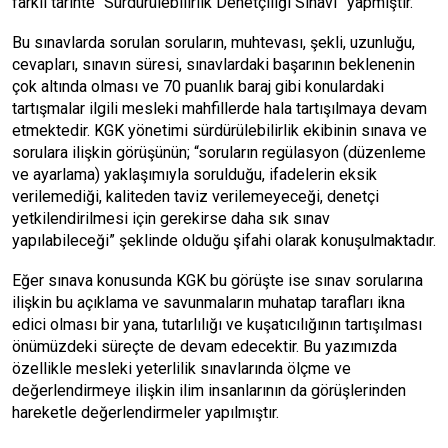
farklı tarihte “Sürdürülebilirlik Denetçiliği Sınavı” yapmıştır.
Bu sınavlarda sorulan soruların, muhtevası, şekli, uzunluğu,
cevapları, sınavın süresi, sınavlardaki başarının beklenenin
çok altında olması ve 70 puanlık baraj gibi konulardaki
tartışmalar ilgili mesleki mahfillerde hala tartışılmaya devam
etmektedir. KGK yönetimi sürdürülebilirlik ekibinin sınava ve
sorulara ilişkin görüşünün; “soruların regülasyon (düzenleme
ve ayarlama) yaklaşımıyla sorulduğu, ifadelerin eksik
verilemediği, kaliteden taviz verilemeyeceği, denetçi
yetkilendirilmesi için gerekirse daha sık sınav
yapılabileceği” şeklinde olduğu şifahi olarak konuşulmaktadır.
Eğer sınava konusunda KGK bu görüşte ise sınav sorularına
ilişkin bu açıklama ve savunmaların muhatap tarafları ikna
edici olması bir yana, tutarlılığı ve kuşatıcılığının tartışılması
önümüzdeki süreçte de devam edecektir. Bu yazımızda
özellikle mesleki yeterlilik sınavlarında ölçme ve
değerlendirmeye ilişkin ilim insanlarının da görüşlerinden
hareketle değerlendirmeler yapılmıştır.