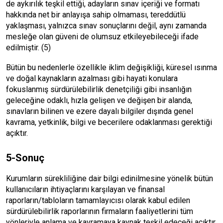
de aykırılık teşkil ettiği, adayların sınav içeriği ve formatı
hakkında net bir anlayışa sahip olmaması, tereddütlü
yaklaşması, yalnızca sınav sonuçlarını değil, aynı zamanda
mesleğe olan güveni de olumsuz etkileyebileceği ifade
edilmiştir. (5)
Bütün bu nedenlerle özellikle iklim değişikliği, küresel ısınma
ve doğal kaynakların azalması gibi hayati konulara
fokuslanmış sürdürülebilirlik denetçiliği gibi insanlığın
geleceğine odaklı, hızla gelişen ve değişen bir alanda,
sınavların bilinen ve ezere dayalı bilgiler dışında genel
kavrama, yetkinlik, bilgi ve becerilere odaklanması gerektiği
açıktır.
5-Sonuç
Kurumların sürekliliğine dair bilgi edinilmesine yönelik bütün
kullanıcıların ihtiyaçlarını karşılayan ve finansal
raporların/tabloların tamamlayıcısı olarak kabul edilen
sürdürülebilirlik raporlarının firmaların faaliyetlerini tüm
yönleriyle anlama ve kavramaya kaynak teşkil edeceği açıktır.