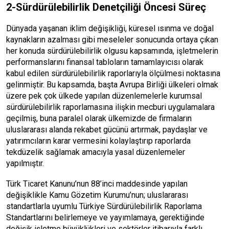
2-Sürdürülebilirlik Denetçiliği Öncesi Süreç
Dünyada yaşanan iklim değişikliği, küresel ısınma ve doğal
kaynakların azalması gibi meseleler sonucunda ortaya çıkan
her konuda sürdürülebilirlik olgusu kapsamında, işletmelerin
performanslarını finansal tabloların tamamlayıcısı olarak
kabul edilen sürdürülebilirlik raporlarıyla ölçülmesi noktasına
gelinmiştir. Bu kapsamda, başta Avrupa Birliği ülkeleri olmak
üzere pek çok ülkede yapılan düzenlemelerle kurumsal
sürdürülebilirlik raporlamasına ilişkin mecburi uygulamalara
geçilmiş, buna paralel olarak ülkemizde de firmaların
uluslararası alanda rekabet gücünü artırmak, paydaşlar ve
yatırımcıların karar vermesini kolaylaştırıp raporlarda
tekdüzelik sağlamak amacıyla yasal düzenlemeler
yapılmıştır.
Türk Ticaret Kanunu’nun 88’inci maddesinde yapılan
değişiklikle Kamu Gözetim Kurumu’nun; uluslararası
standartlarla uyumlu Türkiye Sürdürülebilirlik Raporlama
Standartlarını belirlemeye ve yayımlamaya, gerektiğinde
değişik işletme büyüklükleri ve sektörler itibarıyla farklı