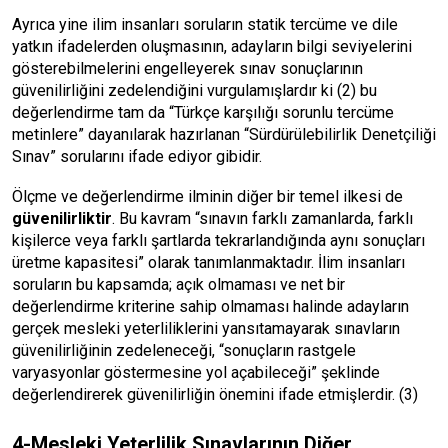
Ayrıca yine ilim insanları soruların statik tercüme ve dile
yatkın ifadelerden oluşmasının, adayların bilgi seviyelerini
gösterebilmelerini engelleyerek sınav sonuçlarının
güvenilirliğini zedelendiğini vurgulamışlardır ki (2) bu
değerlendirme tam da “Türkçe karşılığı sorunlu tercüme
metinlere” dayanılarak hazırlanan “Sürdürülebilirlik Denetçiliği
Sınav” sorularını ifade ediyor gibidir.
Ölçme ve değerlendirme ilminin diğer bir temel ilkesi de
güvenilirliktir
. Bu kavram “sınavın farklı zamanlarda, farklı
kişilerce veya farklı şartlarda tekrarlandığında aynı sonuçları
üretme kapasitesi” olarak tanımlanmaktadır. İlim insanları
soruların bu kapsamda; açık olmaması ve net bir
değerlendirme kriterine sahip olmaması halinde adayların
gerçek mesleki yeterliliklerini yansıtamayarak sınavların
güvenilirliğinin zedeleneceği, “sonuçların rastgele
varyasyonlar göstermesine yol açabileceği” şeklinde
değerlendirerek güvenilirliğin önemini ifade etmişlerdir. (3)
4-Mesleki Yeterlilik Sınavlarının Diğer