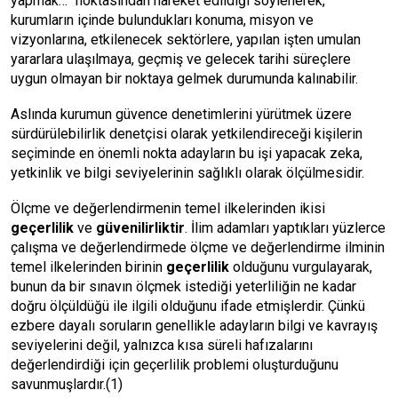
yapmak…” noktasından hareket edildiği söylenerek,
kurumların içinde bulundukları konuma, misyon ve
vizyonlarına, etkilenecek sektörlere, yapılan işten umulan
yararlara ulaşılmaya, geçmiş ve gelecek tarihi süreçlere
uygun olmayan bir noktaya gelmek durumunda kalınabilir.
Aslında kurumun güvence denetimlerini yürütmek üzere
sürdürülebilirlik denetçisi olarak yetkilendireceği kişilerin
seçiminde en önemli nokta adayların bu işi yapacak zeka,
yetkinlik ve bilgi seviyelerinin sağlıklı olarak ölçülmesidir.
Ölçme ve değerlendirmenin temel ilkelerinden ikisi
geçerlilik
ve
güvenilirliktir
. İlim adamları yaptıkları yüzlerce
çalışma ve değerlendirmede ölçme ve değerlendirme ilminin
temel ilkelerinden birinin
geçerlilik
olduğunu vurgulayarak,
bunun da bir sınavın ölçmek istediği yeterliliğin ne kadar
doğru ölçüldüğü ile ilgili olduğunu ifade etmişlerdir. Çünkü
ezbere dayalı soruların genellikle adayların bilgi ve kavrayış
seviyelerini değil, yalnızca kısa süreli hafızalarını
değerlendirdiği için geçerlilik problemi oluşturduğunu
savunmuşlardır.(1)