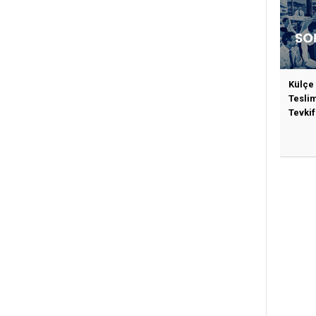
Külçe
Tesli
Tevkif