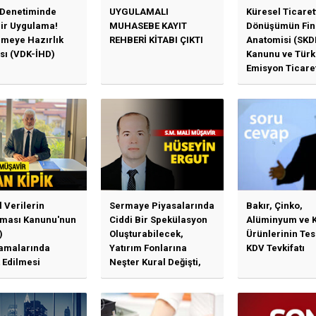
 Denetiminde
UYGULAMALI
Küresel Ticaret
Bir Uygulama!
MUHASEBE KAYIT
Dönüşümün Fin
emeye Hazırlık
REHBERİ KİTABI ÇIKTI
Anatomisi (SKD
sı (VDK-İHD)
Kanunu ve Türk
Emisyon Ticare
Sistemi (TR-ETS
Uygulama Esasl
l Verilerin
Sermaye Piyasalarında
Bakır, Çinko,
ması Kanunu'nun
Ciddi Bir Spekülasyon
Alüminyum ve 
)
Oluşturabilecek,
Ürünlerinin Te
amalarında
Yatırım Fonlarına
KDV Tevkifatı
 Edilmesi
Neşter Kural Değişti,
en Özet Başlıklar
SPK’dan Kritik Hamle
Haberlerine Sermaye
Piyasası Kurulundan