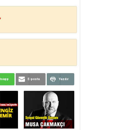
?
tsapp
E-posta
Yazdır