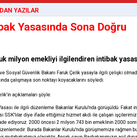
DAN YAZILAR
ibak Yasasında Sona Doğru
uk milyon emekliyi ilgilendiren intibak yasas
ve Sosyal Güvenlik Bakanı Faruk Çelik yasayla ilgili çelişki olmad
sında çalışmaya son noktayı koyacaklarını söyledi.
lik'in açıklamaları şöyle:
 Yasası ile ilgili düzenleme Bakanlar Kurulu'nda görüşüldü. Fakat 
si SSK'lılar diye ifade ettiğimiz hizmet akdi ile çalışan işçilerimi
fade ediyoruz. 2000 öncesi 2 milyon 743 bin emeklinin 2000 son
zenlemedir. Burada Bakanlar Kurulu'nda görüşmemize rağmen bu 
li bir mutabakatımız olacaktır. Ancak sayın Başbakanımızın acil du