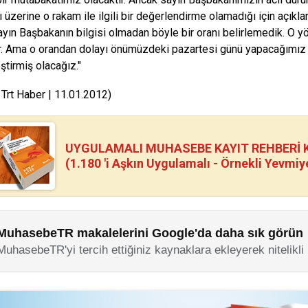
ı üzerine o rakam ile ilgili bir değerlendirme olamadığı için açı
ayın Başbakanın bilgisi olmadan böyle bir oranı belirlemedik. O yö
. Ama o orandan dolayı önümüzdeki pazartesi günü yapacağımız to
ştirmiş olacağız."
 Trt Haber | 11.01.2012)
UYGULAMALI MUHASEBE KAYIT REHBERİ Kİ
(1.180 'i Aşkın Uygulamalı - Örnekli Yevmiy
MuhasebeTR makalelerini Google'da daha sık görün
MuhasebeTR'yi tercih ettiğiniz kaynaklara ekleyerek nitelikli