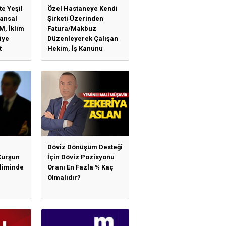
te Yeşil
Özel Hastaneye Kendi
ansal
Şirketi Üzerinden
M, İklim
Fatura/Makbuz
iye
Düzenleyerek Çalışan
t
Hekim, İş Kanunu
)
Hükümlerinden
arı)
Yararlanabilir Mi?
Döviz Dönüşüm Desteği
Kurşun
İçin Döviz Pozisyonu
sliminde
Oranı En Fazla % Kaç
Olmalıdır?