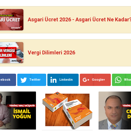
Asgari Ücret 2026 - Asgari Ücret Ne Kadar
Vergi Dilimleri 2026
cebook
Twitter
Linkedin
Google+
Wha