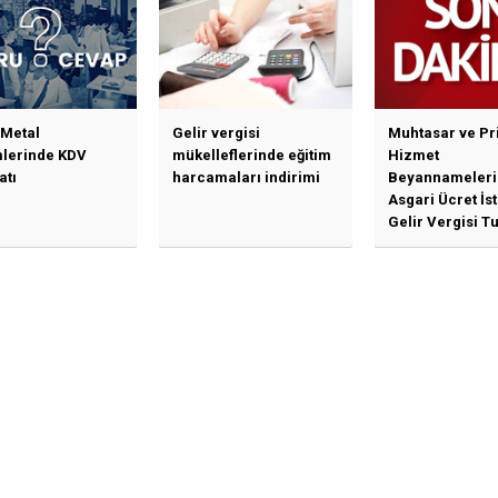
Yalanlama Ve Yerinde
Bir Açıklama Geldi
 Metal
Gelir vergisi
Muhtasar ve Pr
mlerinde KDV
mükelleflerinde eğitim
Hizmet
atı
harcamaları indirimi
Beyannameleri
Asgari Ücret İs
Gelir Vergisi Tu
Güncellenmesi
İlişkin Duyuru