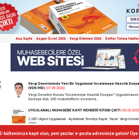
Ana Sayfa
Asgari Ücret 2026
Vergi Dilimleri 2026
Defter Tutma Hadler
!
)
E-bültenimize kayıt olun, yeni yazılar e-posta adresinize gelsin! Üye