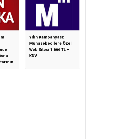
im
Yılın Kampanyası:
Muhasebecilere Özel
nde
Web Sitesi 1.666 TL +
tisna
KDV
tarının
ne