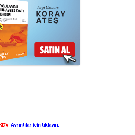
 KDV
Ayrıntılar için tıklayın.