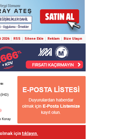
i 2026
RSS
Sitene Ekle
Reklam
Bize Ulaşın
 olmak için
tıklayın.