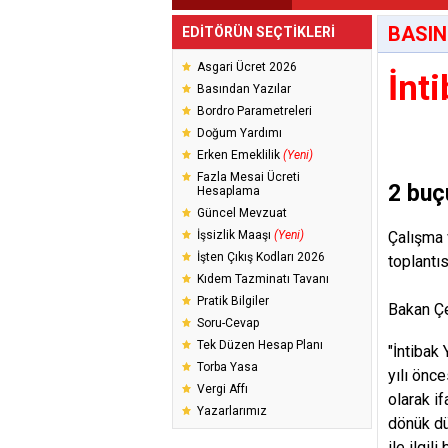
BASIN
EDİTÖRÜN SEÇTİKLERİ
Asgari Ücret 2026
İnt
Basından Yazılar
Bordro Parametreleri
Doğum Yardımı
Erken Emeklilik
(Yeni)
Fazla Mesai Ücreti
2 buç
Hesaplama
Güncel Mevzuat
İşsizlik Maaşı
(Yeni)
Çalışma 
İşten Çıkış Kodları 2026
toplantı
Kıdem Tazminatı Tavanı
Pratik Bilgiler
Bakan Çe
Soru-Cevap
Tek Düzen Hesap Planı
"İntibak
Torba Yasa
yılı önce
Vergi Affı
olarak i
Yazarlarımız
dönük dü
ile ilgi