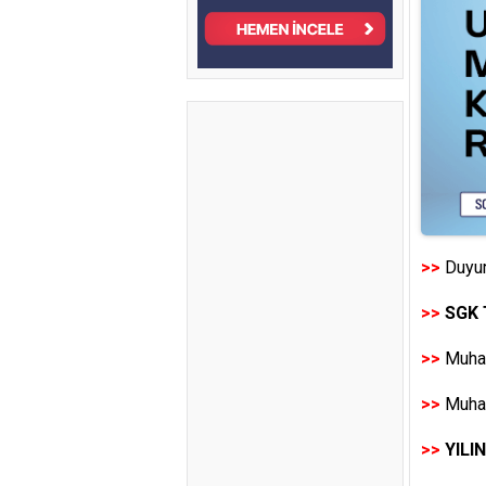
>>
Duyur
>>
SGK 
>>
Muhas
>>
Muhas
>>
YILI