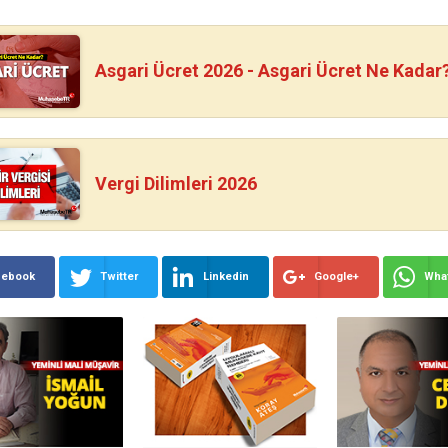
Asgari Ücret 2026 - Asgari Ücret Ne Kadar
Vergi Dilimleri 2026
cebook
Twitter
Linkedin
Google+
Wha