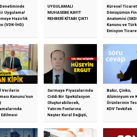
 Denetiminde
UYGULAMALI
Küresel Ticaret
Bir Uygulama!
MUHASEBE KAYIT
Dönüşümün Fin
emeye Hazırlık
REHBERİ KİTABI ÇIKTI
Anatomisi (SKD
sı (VDK-İHD)
Kanunu ve Türk
Emisyon Ticare
Sistemi (TR-ETS
Uygulama Esasl
l Verilerin
Sermaye Piyasalarında
Bakır, Çinko,
ması Kanunu'nun
Ciddi Bir Spekülasyon
Alüminyum ve 
)
Oluşturabilecek,
Ürünlerinin Te
amalarında
Yatırım Fonlarına
KDV Tevkifatı
 Edilmesi
Neşter Kural Değişti,
en Özet Başlıklar
SPK’dan Kritik Hamle
Haberlerine Sermaye
Piyasası Kurulundan