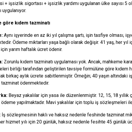
i + işsizlik sigortası + işsizlik yardımı uygulanan ülke sayısı 5 o
ı uygulanıyor.
e göre kıdem tazminatı
e:
Aynı işyerinde en az iki yıl çalışma şartı, işin tasfiye olması, 
dir. Ödeme miktarları yaşa bağlı olarak değişir. 41 yaş, her yıl iç
için yarım haftalık ücret ödenir.
a:
Zorunlu kıdem tazminatı uygulaması yok. Ancak, mahkeme kararı
eri birliği tarafından geliştirilen tavsiye formülüne göre kıdem h
rak birkaç aylık ücrete sabitlenmiştir. Örneğin; 40 yaşın altındaki iş
a tazminat ödenmektedir.
ka:
Beyaz yakalılar için yasa ile düzenlenmiştir. 12, 15, 18 yıllık ç
a ödeme yapılmaktadır. Mavi yakalılar için toplu iş sözleşmeleri il
:
İş sözleşmesinin haklı ve haksız nedenle feshinde tazminat mik
her hizmet yılı için 20 günlük, haksız nedenle fesihte 45 günlük ü