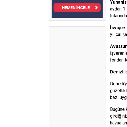
Yunanis
aydan 1 y
tutarınd
İsviçre:
yıl çalı
Avustur
işverenle
fondan t
Denizli’
Denizli’
güzellik
bazı uyg
Bugüne k
girdiğin
havaalan