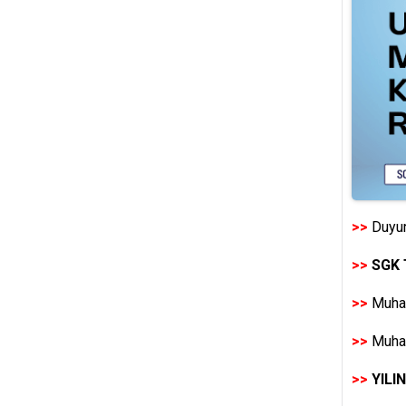
>>
Duyur
>>
SGK 
>>
Muhas
>>
Muhas
>>
YILI