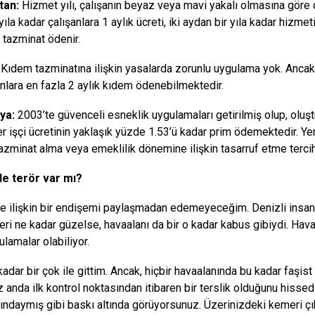
tan:
Hizmet yılı, çalışanın beyaz veya mavi yakalı olmasına göre d
ıla kadar çalışanlara 1 aylık ücreti, iki aydan bir yıla kadar hizmet
a tazminat ödenir.
Kıdem tazminatına ilişkin yasalarda zorunlu uygulama yok. Ancak,
şanlara en fazla 2 aylık kıdem ödenebilmektedir.
ya:
2003’te güvenceli esneklik uygulamaları getirilmiş olup, oluş
r işçi ücretinin yaklaşık yüzde 1.53’ü kadar prim ödemektedir. Yeni 
azminat alma veya emeklilik dönemine ilişkin tasarruf etme terci
de terör var mı?
ye ilişkin bir endişemi paylaşmadan edemeyeceğim. Denizli insanı
leri ne kadar güzelse, havaalanı da bir o kadar kabus gibiydi. Hav
ulamalar olabiliyor.
adar bir çok ile gittim. Ancak, hiçbir havaalanında bu kadar faşi
iz anda ilk kontrol noktasından itibaren bir terslik olduğunu hiss
ındaymış gibi baskı altında görüyorsunuz. Üzerinizdeki kemeri 