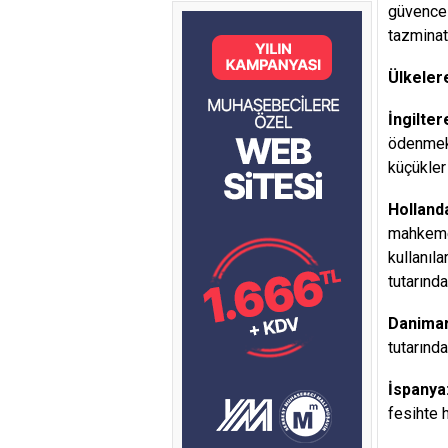
güvences
tazminat
Ülkeler
İngilter
ödenmekte
küçükler 
Holland
mahkemel
kullanıla
tutarınd
Danimar
tutarınd
İspanya
fesihte 