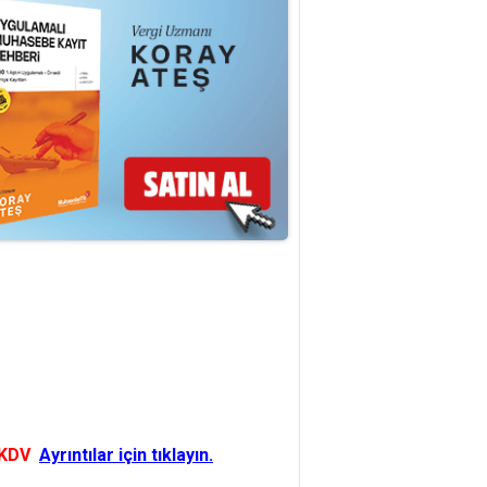
 KDV
Ayrıntılar için tıklayın.