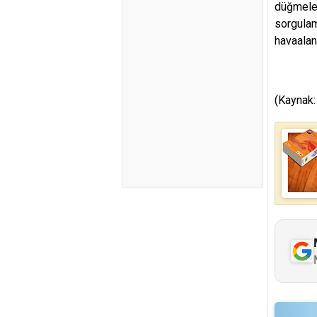
düğmeler
sorgulam
havaalan
(Kaynak: