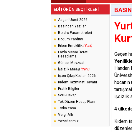
BASIN
EDİTÖRÜN SEÇTİKLERİ
Asgari Ücret 2026
Yur
Basından Yazılar
Bordro Parametreleri
Kur
Doğum Yardımı
Erken Emeklilik
(Yeni)
Fazla Mesai Ücreti
Geçen ha
Hesaplama
Yenilik
Güncel Mevzuat
Handan K
İşsizlik Maaşı
(Yeni)
Üniversi
İşten Çıkış Kodları 2026
hocanın 
Kıdem Tazminatı Tavanı
Pratik Bilgiler
tartışma
Soru-Cevap
işsizlik
Tek Düzen Hesap Planı
Torba Yasa
4 ülked
Vergi Affı
Kıdem ta
Yazarlarımız
düzenlen