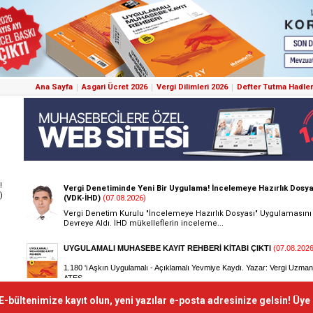
Ana Sayfa
Asgari Ücret 2026
Vergi Dilimleri 2026
Defter Tutma Hadler
!
)
E-bültenimize kayıt olun, yeni yazılar e-posta adresinize gelsin! Üye