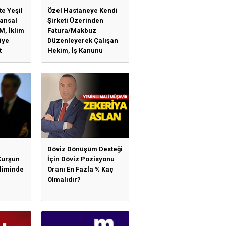
te Yeşil
Özel Hastaneye Kendi
ansal
Şirketi Üzerinden
M, İklim
Fatura/Makbuz
iye
Düzenleyerek Çalışan
t
Hekim, İş Kanunu
)
Hükümlerinden
arı)
Yararlanabilir Mi?
Döviz Dönüşüm Desteği
Kurşun
İçin Döviz Pozisyonu
sliminde
Oranı En Fazla % Kaç
Olmalıdır?