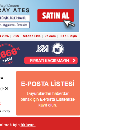
i 2026
RSS
Sitene Ekle
Reklam
Bize Ulaşın
 olmak için
tıklayın.