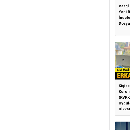
Vergi
Yeni 
İncel
Dosya
Kişise
Korun
(KVKK
Uygul
Dikkat
Gerek