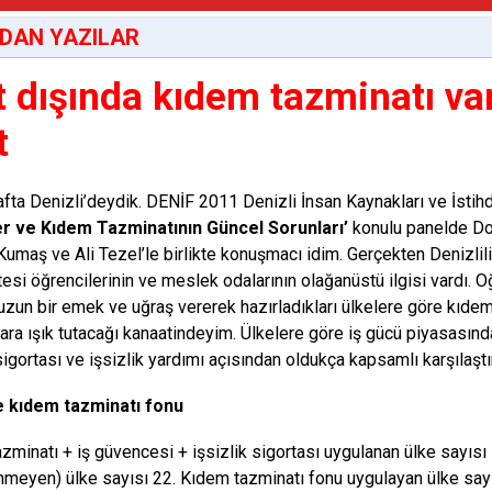
DAN YAZILAR
t dışında kıdem tazminatı va
t
fta Denizli’deydik. DENİF 2011 Denizli İnsan Kaynakları ve İstihd
ler ve Kıdem Tazminatının Güncel Sorunları’
konulu panelde Doç
umaş ve Ali Tezel’le birlikte konuşmacı idim. Gerçekten Denizlil
tesi öğrencilerinin ve meslek odalarının olağanüstü ilgisi vardı
uzun bir emek ve uğraş vererek hazırladıkları ülkelere göre kıde
lara ışık tutacağı kanaatindeyim. Ülkelere göre iş gücü piyasasınd
 sigortası ve işsizlik yardımı açısından oldukça kapsamlı karşılaşt
e kıdem tazminatı fonu
zminatı + iş güvencesi + işsizlik sigortası uygulanan ülke sayısı
meyen) ülke sayısı 22. Kıdem tazminatı fonu uygulayan ülke sayıs