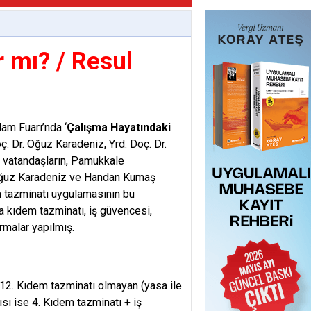
r mı? / Resul
am Fuarı’nda ‘
Çalışma Hayatındaki
. Dr. Oğuz Karadeniz, Yrd. Doç. Dr.
i vatandaşların, Pamukkale
. Oğuz Karadeniz ve Handan Kumaş
m tazminatı uygulamasının bu
a kıdem tazminatı, iş güvencesi,
ırmalar yapılmış.
 12. Kıdem tazminatı olmayan (yasa ile
ı ise 4. Kıdem tazminatı + iş