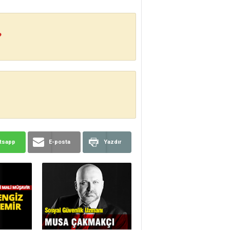
?
tsapp
E-posta
Yazdır