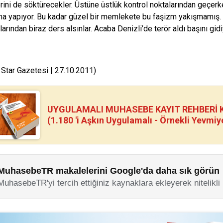
ini de söktürecekler. Üstüne üstlük kontrol noktalarından geçer
a yapıyor. Bu kadar güzel bir memlekete bu faşizm yakışmamış. A
larından biraz ders alsınlar. Acaba Denizli’de terör aldı başını gi
 Star Gazetesi | 27.10.2011)
UYGULAMALI MUHASEBE KAYIT REHBERİ Kİ
(1.180 'i Aşkın Uygulamalı - Örnekli Yevmiy
MuhasebeTR makalelerini Google'da daha sık görün
MuhasebeTR'yi tercih ettiğiniz kaynaklara ekleyerek nitelikli