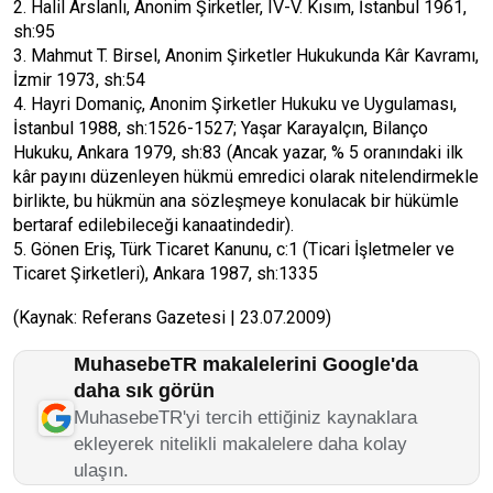
2. Halil Arslanlı, Anonim Şirketler, IV-V. Kısım, İstanbul 1961,
sh:95
3. Mahmut T. Birsel, Anonim Şirketler Hukukunda Kâr Kavramı,
İzmir 1973, sh:54
4. Hayri Domaniç, Anonim Şirketler Hukuku ve Uygulaması,
İstanbul 1988, sh:1526-1527; Yaşar Karayalçın, Bilanço
Hukuku, Ankara 1979, sh:83 (Ancak yazar, % 5 oranındaki ilk
kâr payını düzenleyen hükmü emredici olarak nitelendirmekle
birlikte, bu hükmün ana sözleşmeye konulacak bir hükümle
bertaraf edilebileceği kanaatindedir).
5. Gönen Eriş, Türk Ticaret Kanunu, c:1 (Ticari İşletmeler ve
Ticaret Şirketleri), Ankara 1987, sh:1335
(Kaynak: Referans Gazetesi | 23.07.2009)
MuhasebeTR makalelerini Google'da
daha sık görün
MuhasebeTR'yi tercih ettiğiniz kaynaklara
ekleyerek nitelikli makalelere daha kolay
ulaşın.