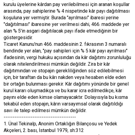
kurulu üyelerine kârdan pay verilebilmesi için aranan koşullar
arasında, pay sahiplerine % 4 nispetinde kâr payı dağıtılması
koşuluna yer vermiştir. Burada "ayrılması" ibaresi yerine
"dağıtılması" ibaresine yer verilmesi dahi, 466. maddede yer
alan % 5'in asgari dağıtılacak payı ifade etmediğinin bir
göstergesidir.
Ticaret Kanunu'nun 466. maddesinin 2. fıkrasının 3 numaralı
bendinde yer alan, "pay sahipleri için % 5 kâr payı ayrılması"
ifadesinin, vergi hukuku açısından da kâr dağıtımı zorunluluğu
olarak nitelendirilmesi mümkün değildir. Zira bir kâr
dağıtımından ve stopajın gerekliliğinden söz edilebilmesi
için, bir taraftan da bu kârı nakden veya hesaben elde eden
bir ortağın bulunması gerekir. Kâr dağıtımı yönünde bir genel
kurul kararı oluşmadıkça ve bu karar icra edilmedikçe, kâr
payını elde eden kimse olamayacaktır. Dolayısıyla bu kısma
tekabül eden stopajın, kârın varsayımsal olarak dağıtıldığı
savı ile talep edilmesi mümkün değildir.
----------------------------------------
1. Ünal Tekinalp, Anonim Ortaklığın Bilançosu ve Yedek
Akçeleri, 2. bası, İstanbul 1979, sh:312