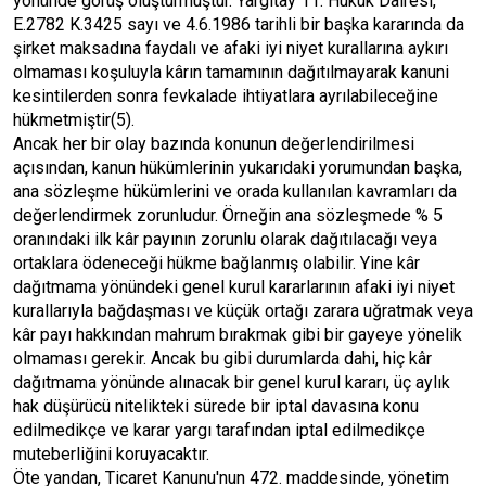
yönünde görüş oluşturmuştur. Yargıtay 11. Hukuk Dairesi,
E.2782 K.3425 sayı ve 4.6.1986 tarihli bir başka kararında da
şirket maksadına faydalı ve afaki iyi niyet kurallarına aykırı
olmaması koşuluyla kârın tamamının dağıtılmayarak kanuni
kesintilerden sonra fevkalade ihtiyatlara ayrılabileceğine
hükmetmiştir(5).
Ancak her bir olay bazında konunun değerlendirilmesi
açısından, kanun hükümlerinin yukarıdaki yorumundan başka,
ana sözleşme hükümlerini ve orada kullanılan kavramları da
değerlendirmek zorunludur. Örneğin ana sözleşmede % 5
oranındaki ilk kâr payının zorunlu olarak dağıtılacağı veya
ortaklara ödeneceği hükme bağlanmış olabilir. Yine kâr
dağıtmama yönündeki genel kurul kararlarının afaki iyi niyet
kurallarıyla bağdaşması ve küçük ortağı zarara uğratmak veya
kâr payı hakkından mahrum bırakmak gibi bir gayeye yönelik
olmaması gerekir. Ancak bu gibi durumlarda dahi, hiç kâr
dağıtmama yönünde alınacak bir genel kurul kararı, üç aylık
hak düşürücü nitelikteki sürede bir iptal davasına konu
edilmedikçe ve karar yargı tarafından iptal edilmedikçe
muteberliğini koruyacaktır.
Öte yandan, Ticaret Kanunu'nun 472. maddesinde, yönetim