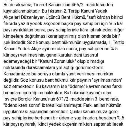
Bu duraksama, Ticaret Kanunu'nun 466/2. maddesinden
kaynaklanmaktadır. Bu fıkranın 2. Tertip Kanuni Yedek
Akçeleri Düzenleyen Üçüncü Bent Hükmü, "safi kârdan birinci
fıkrada yazılı yedek akçeden başka pay sahipleri için % 5 kâr
payı ayrıldıktan sonra, pay sahipleriyle kâra iştirak eden diğer
kimselere dağıtılması kararlaştırılmış olan kısmın onda biri"
şeklindedir. Söz konusu bent hükmünün uygulamada, 1. Tertip
Kanuni Yedek Akçe ayırımından sonra, pay sahiplerine % 5
kâr payı verilmesinin, genel kurulun dahi tasarruf
edemeyeceği bir "Kanuni Zorunluluk" olup olmadığı
noktasında duraksamalara yol açtığı görülmektedir.
Kanaatimizce bu soruya olumlu yanıt verilmesi mümkün
değildir. Söz konusu bent hükmü, kâr payının "ayrılmasından"
söz etmektedir. Bu kavramın ise "ödeme" kavramından farklı
bir anlam içerdiği muhakkaktır. Bu hükmün kaynağı olan
İsviçre Borçlar Kanunu'nun 671/2. maddesinin 3. bendinde,
"ödendikten sonra" ibaresi kullanılmıştır. Fark, anılan hükmün
uygulanması açısından önemlidir. Çünkü kanunumuza göre,
pay sahiplerine herhangi bir ödeme yapılmadan, hesaben % 5
kâr payı ayırarak, ikinci yedek akçenin miktarı saptanabilecek