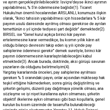
ve ayrım gerçekleştirilebilecektir. İsviçre'deyse ikinci ayrımın
yapılabilmesi, % 5'in ödenmesine bağlıdır(1). Ticaret
Hukuku'nun önemli hocalarından ARSLANLI, konumuza ilişkin
olarak, "İkinci tahsisin yapılabilmesi için hissedarlara % 5 kâr
payının usulü dairesinde ayrılmış olması gerekirse de ayrılan
temettünün o yıl içinde tediyesi şart değildir" demektedir(2).
BİRSEL ise "Genel kurul açıkça birinci kâr payının
ertelenmesine karar vermedikçe, bu kısmın yıllık kârın ait
olduğu bilanço devresini takip eden iş yılı içinde pay
sahiplerine ödenmesi gerekir" demek suretiyle, birinci kâr
payının ödenmemesinin kararlaştırılabileceğini kabul
etmektedir(3). Ancak burada, doktrinde, aksi görüşü savunan
yazarların da olduğunu belirtmeliyim(4).
Yargıtay kararlarında önceleri, pay sahiplerine ayrılması
gereken % 5 oranındaki payın, onlar açısından müktesep hak
teşkil ettiğine hükmederken, sonra görüş değiştirilmiş ve
şirketin gelişimi, düzenli pay dağıtmaya yönelik olması, ana
sözleşme ve iyi niyet kurallarına aykırı olmaması, şirketin
objektif ilkelerine aykırı olmaması gibi bazı koşullarla, genel
kurulun bu kısım üzerinde de tasarrufta bulunabileceği