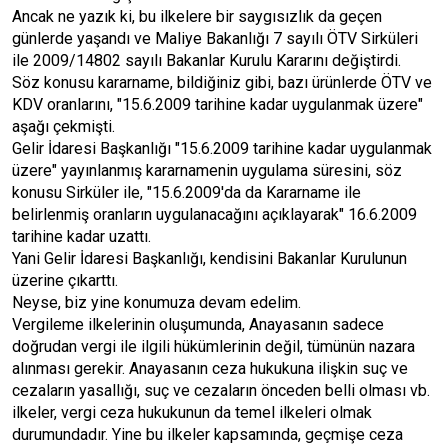
Ancak ne yazık ki, bu ilkelere bir saygısızlık da geçen
günlerde yaşandı ve Maliye Bakanlığı 7 sayılı ÖTV Sirküleri
ile 2009/14802 sayılı Bakanlar Kurulu Kararını değiştirdi.
Söz konusu kararname, bildiğiniz gibi, bazı ürünlerde ÖTV ve
KDV oranlarını, "15.6.2009 tarihine kadar uygulanmak üzere"
aşağı çekmişti.
Gelir İdaresi Başkanlığı "15.6.2009 tarihine kadar uygulanmak
üzere" yayınlanmış kararnamenin uygulama süresini, söz
konusu Sirküler ile, "15.6.2009'da da Kararname ile
belirlenmiş oranların uygulanacağını açıklayarak" 16.6.2009
tarihine kadar uzattı.
Yani Gelir İdaresi Başkanlığı, kendisini Bakanlar Kurulunun
üzerine çıkarttı.
Neyse, biz yine konumuza devam edelim.
Vergileme ilkelerinin oluşumunda, Anayasanın sadece
doğrudan vergi ile ilgili hükümlerinin değil, tümünün nazara
alınması gerekir. Anayasanın ceza hukukuna ilişkin suç ve
cezaların yasallığı, suç ve cezaların önceden belli olması vb.
ilkeler, vergi ceza hukukunun da temel ilkeleri olmak
durumundadır. Yine bu ilkeler kapsamında, geçmişe ceza