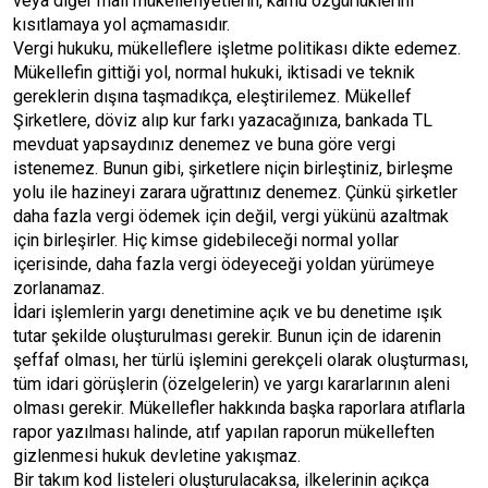
veya diğer mali mükellefiyetlerin, kamu özgürlüklerini
kısıtlamaya yol açmamasıdır.
Vergi hukuku, mükelleflere işletme politikası dikte edemez.
Mükellefin gittiği yol, normal hukuki, iktisadi ve teknik
gereklerin dışına taşmadıkça, eleştirilemez. Mükellef
Şirketlere, döviz alıp kur farkı yazacağınıza, bankada TL
mevduat yapsaydınız denemez ve buna göre vergi
istenemez. Bunun gibi, şirketlere niçin birleştiniz, birleşme
yolu ile hazineyi zarara uğrattınız denemez. Çünkü şirketler
daha fazla vergi ödemek için değil, vergi yükünü azaltmak
için birleşirler. Hiç kimse gidebileceği normal yollar
içerisinde, daha fazla vergi ödeyeceği yoldan yürümeye
zorlanamaz.
İdari işlemlerin yargı denetimine açık ve bu denetime ışık
tutar şekilde oluşturulması gerekir. Bunun için de idarenin
şeffaf olması, her türlü işlemini gerekçeli olarak oluşturması,
tüm idari görüşlerin (özelgelerin) ve yargı kararlarının aleni
olması gerekir. Mükellefler hakkında başka raporlara atıflarla
rapor yazılması halinde, atıf yapılan raporun mükelleften
gizlenmesi hukuk devletine yakışmaz.
Bir takım kod listeleri oluşturulacaksa, ilkelerinin açıkça