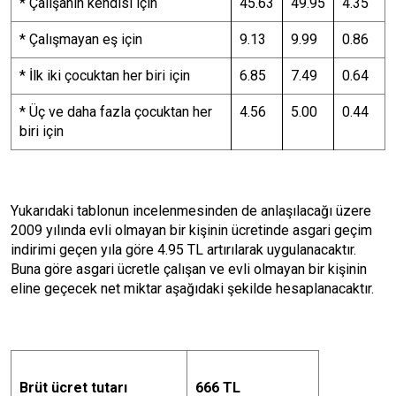
* Çalışanın kendisi için
45.63
49.95
4.35
* Çalışmayan eş için
9.13
9.99
0.86
* İlk iki çocuktan her biri için
6.85
7.49
0.64
* Üç ve daha fazla çocuktan her
4.56
5.00
0.44
biri için
Yukarıdaki tablonun incelenmesinden de anlaşılacağı üzere
2009 yılında evli olmayan bir kişinin ücretinde asgari geçim
indirimi geçen yıla göre 4.95 TL artırılarak uygulanacaktır.
Buna göre asgari ücretle çalışan ve evli olmayan bir kişinin
eline geçecek net miktar aşağıdaki şekilde hesaplanacaktır.
Brüt ücret tutarı
666 TL