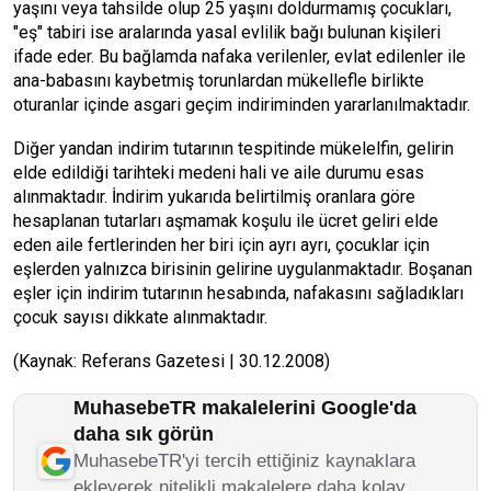
yaşını veya tahsilde olup 25 yaşını doldurmamış çocukları,
"eş" tabiri ise aralarında yasal evlilik bağı bulunan kişileri
ifade eder. Bu bağlamda nafaka verilenler, evlat edilenler ile
ana-babasını kaybetmiş torunlardan mükellefle birlikte
oturanlar içinde asgari geçim indiriminden yararlanılmaktadır.
Diğer yandan indirim tutarının tespitinde mükelelfin, gelirin
elde edildiği tarihteki medeni hali ve aile durumu esas
alınmaktadır. İndirim yukarıda belirtilmiş oranlara göre
hesaplanan tutarları aşmamak koşulu ile ücret geliri elde
eden aile fertlerinden her biri için ayrı ayrı, çocuklar için
eşlerden yalnızca birisinin gelirine uygulanmaktadır. Boşanan
eşler için indirim tutarının hesabında, nafakasını sağladıkları
çocuk sayısı dikkate alınmaktadır.
(Kaynak: Referans Gazetesi | 30.12.2008)
MuhasebeTR makalelerini Google'da
daha sık görün
MuhasebeTR'yi tercih ettiğiniz kaynaklara
ekleyerek nitelikli makalelere daha kolay