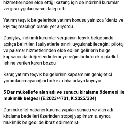
hizmetlerin­den elde ettiği kazanç için de indi­rimli kurumlar
vergisi uygulanma­sını talep etti.
Yatırım teşvik belgelerinde yatı­rım konusu yalnızca "deniz ve
kıyı taşımacılığı" olarak yer alıyordu.
Danıştay, indirimli kurumlar ver­gisinin teşvik belgesinde
açıkça be­lirtilen faaliyetlerle sınırlı uygula­nabileceğini; pilotaj
ve palamar hiz­metlerinden elde edilen gelirlerin belge
kapsamında değerlendirileme­yeceğini belirterek mükellef
lehine verilen kararı bozdu.
Karar, yatırım teşvik belgelerinin kapsamının genişletici
yorumlana­mayacağını bir kez daha ortaya ko­yuyor.
5 Dar mükellefe alan adı ve su­nucu kiralama ödemesi ile
mukimlik belgesi (E.2023/4701, K.2025/334)
Dar mükellef yabancı kuruma ya­pılan sunucu ve alan adı
kiralama bedelleri üzerinden stopaj yapılma­mış, ayrıca
mukimlik belgesi de ib­raz edilmemişti.