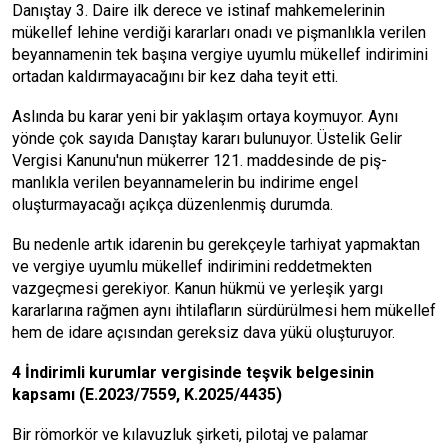
Danıştay 3. Daire ilk derece ve isti­naf mahkemelerinin
mükellef lehine verdiği kararları onadı ve pişmanlık­la verilen
beyannamenin tek başına vergiye uyumlu mükellef indirimini
ortadan kaldırmayacağını bir kez da­ha teyit etti.
Aslında bu karar yeni bir yaklaşım ortaya koymuyor. Aynı
yönde çok sayıda Danıştay kararı bulunuyor. Üstelik Gelir
Vergisi Kanunu'nun mükerrer 121. maddesinde de piş­
manlıkla verilen beyannamelerin bu indirime engel
oluşturmayacağı açıkça düzenlenmiş durumda.
Bu nedenle artık idarenin bu ge­rekçeyle tarhiyat yapmaktan
ve ver­giye uyumlu mükellef indirimini reddetmekten
vazgeçmesi gereki­yor. Kanun hükmü ve yerleşik yargı
kararlarına rağmen aynı ihtilafların sürdürülmesi hem mükellef
hem de idare açısından gereksiz dava yükü oluşturuyor.
4 İndirimli kurumlar vergisin­de teşvik belgesinin
kapsamı (E.2023/7559, K.2025/4435)
Bir römorkör ve kılavuzluk şirke­ti, pilotaj ve palamar