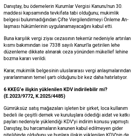
Danıştay, bu ödemelerin Kurum­lar Vergisi Kanunu'nun 30.
maddesi kapsamında tevkifata tabi olduğunu; mukimlik
belgesi bulunmadığından Çifte Vergilendirmeyi Önleme An­
laşması hükümlerinin uygulanama­yacağını kabul etti.
Buna karşılık vergi ziyaı cezasının tekerrür nedeniyle artırılan
kısmı bakımından ise 7338 sayılı Kanun'la getirilen lehe
düzenleme dikkate alı­narak ceza yönünden mükellef lehi­ne
bozma kararı verildi.
Karar, mukimlik belgesinin ulus­lararası vergi anlaşmalarından
ya­rarlanmanın temel şartı olduğunu bir kez daha hatırlatıyor.
6 KKEG'e ilişkin yükleni­len KDV indirilebilir mi?
(E.2023/9772, K.2025/4485)
Gümrüksüz satış mağazaları işle­ten bir şirket, loca kullanım
bedeli ile çeşitli dernek ve kuruluşlara öde­diği aidat ve katkı
payları nedeniyle yüklendiği KDV'yi indirim konusu yapmıştı.
Danıştay, bu harcamala­rın kanunen kabul edilmeyen gider
niteliğinde olduğunu ve bunlara iliş­kin yüklenilen KDV'nin de