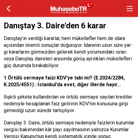
Danıştay 3. Daire'den 6 karar
Danıştay’ın verdiği kararlar, hem mükellefler hem de ida­re
açısından önemli sonuçlar do­ğuruyor. İdarenin uzun süre yar­
gı kararlarını görmezden gelerek kendi yorumundaki ısrarı
veya Danıştay daireleri arasında gö­rüş ayrılıkları mükellefleri
güç durumda bırakabiliyor.
1 Örtülü sermaye fa­izi KDV'ye tabi mi? (E.2024/2284,
K.2025/4551) : İstanbul’da evet, diğer illerde hayır…
İlişkili şirkete kullandırılan ve örtülü sermaye sayılan krediler
ne­deniyle hesaplanan faiz gelirinin KDV'nin konusuna girip
girmediği uzun süredir tartışılıyor.
Danıştay 3. Daire, örtülü sermaye nedeniyle faizlerin kurumlar
vergi­si bakımından kâr payı sayılması­nın yalnızca Kurumlar
Vergisi Ka­nunu'nun kendi sistematiği içinde sonuç