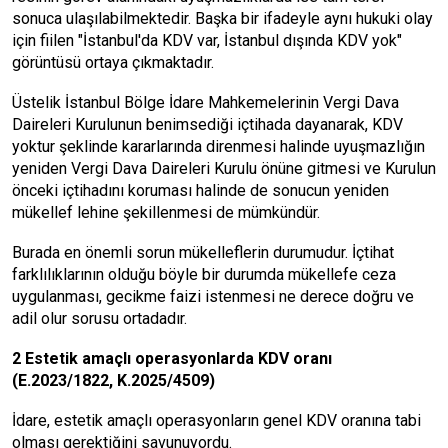
sonuca ulaşıla­bilmektedir. Başka bir ifadeyle aynı hukuki olay
için fiilen "İstanbul'da KDV var, İstanbul dışında KDV yok"
görüntüsü ortaya çıkmaktadır.
Üstelik İstanbul Bölge İdare Mah­kemelerinin Vergi Dava
Daireleri Kurulunun benimsediği içtihada da­yanarak, KDV
yoktur şeklinde karar­larında direnmesi halinde uyuşmaz­lığın
yeniden Vergi Dava Dairele­ri Kurulu önüne gitmesi ve Kurulun
önceki içtihadını koruması halinde de sonucun yeniden
mükellef lehine şekillenmesi de mümkündür.
Burada en önemli sorun mükellef­lerin durumudur. İçtihat
farklılıkla­rının olduğu böyle bir durumda mü­kellefe ceza
uygulanması, gecikme faizi istenmesi ne derece doğru ve
adil olur sorusu ortadadır.
2 Estetik amaçlı operasyonlar­da KDV oranı
(E.2023/1822, K.2025/4509)
İdare, estetik amaçlı operasyon­ların genel KDV oranına tabi
olması gerektiğini savunuyordu.