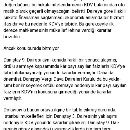
doğurduğunu; bu hukuki nite­lendirmenin KDV bakımından oto­
matik olarak geçerli olmayacağını belirtti. Daireye göre ilişkili
şirke­te finansman sağlanması ekonomik anlamda bir hizmet
ifasıdır ve bu ne­denle KDV'ye tabidir. Bu gerekçeyle ilk
derece mahkemesinin mükellef lehine verdiği kararlar
bozuldu.
Ancak konu burada bitmiyor.
Danıştay 9. Dairesi aynı konu­da farklı bir sonuca ulaşmış;
örtülü sermaye kapsamında kâr payı sayı­lan faizlerin KDV'ye
tabi tutulama­yacağı yönünde kararlar vermiştir. Daha da
önemlisi, Danıştay Vergi Dava Daireleri Kurulu da bu yakla­
şımı benimseyerek örtülü serma­ye nedeniyle kâr payı sayılan
faizle­rin KDV'nin konusuna girmediği yö­nünde kararlar
vermiştir.
Dolayısıyla bugün ortaya ilginç bir tablo çıkmış durumda.
İstanbul mü­kellefleri için Danıştay 3. Dairesinin yaklaşımı
nedeniyle KDV yönünde kararlar çıkarken; Danıştay 9. Dai­
resinin görev alanındaki uyuşmaz­lıklarda ise tam tersi