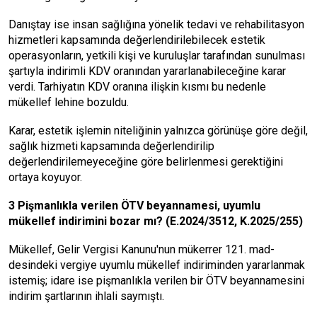
Danıştay ise insan sağlığına yö­nelik tedavi ve rehabilitasyon
hiz­metleri kapsamında değerlendiri­lebilecek estetik
operasyonların, yetkili kişi ve kuruluşlar tarafından sunulması
şartıyla indirimli KDV oranından yararlanabileceğine ka­rar
verdi. Tarhiyatın KDV oranına ilişkin kısmı bu nedenle
mükellef lehine bozuldu.
Karar, estetik işlemin niteliğinin yalnızca görünüşe göre değil,
sağlık hizmeti kapsamında değerlendiri­lip
değerlendirilemeyeceğine göre belirlenmesi gerektiğini
ortaya ko­yuyor.
3 Pişmanlıkla verilen ÖTV beyannamesi, uyumlu
mükellef indirimi­ni bozar mı? (E.2024/3512, K.2025/255)
Mükellef, Gelir Vergisi Ka­nunu'nun mükerrer 121. mad­
desindeki vergiye uyumlu mükellef indiriminden ya­rarlanmak
istemiş; idare ise pişmanlıkla verilen bir ÖTV beyannamesini
indirim şartla­rının ihlali saymıştı.