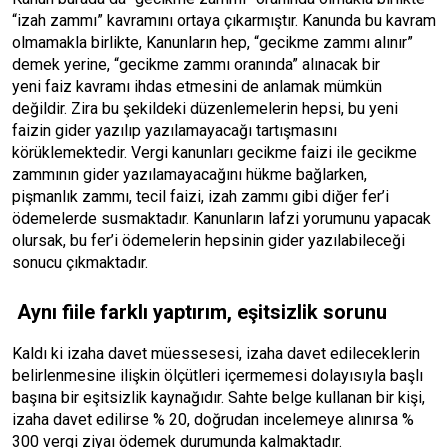
“izah zammı” kavramını ortaya çıkarmıştır. Kanunda bu kavram
olmamakla birlikte, Kanunların hep, “gecikme zammı alınır”
demek yerine, “gecikme zammı oranında” alınacak bir
yeni
faiz
kavramı ihdas etmesini de anlamak mümkün
değildir. Zira bu şekildeki düzenlemelerin hepsi, bu yeni
faizin gider yazılıp yazılamayacağı tartışmasını
körüklemektedir. Vergi kanunları gecikme faizi ile gecikme
zammının gider yazılamayacağını hükme bağlarken,
pişmanlık zammı, tecil faizi, izah zammı gibi diğer fer’i
ödemelerde susmaktadır. Kanunların lafzi yorumunu yapacak
olursak, bu fer’i ödemelerin hepsinin gider yazılabileceği
sonucu çıkmaktadır.
Aynı fiile farklı yaptırım, eşitsizlik sorunu
Kaldı ki izaha davet müessesesi, izaha davet edileceklerin
belirlenmesine ilişkin ölçütleri içermemesi dolayısıyla başlı
başına bir eşitsizlik kaynağıdır. Sahte belge kullanan bir kişi,
izaha davet edilirse % 20, doğrudan incelemeye alınırsa %
300 vergi ziyaı ödemek durumunda kalmaktadır.