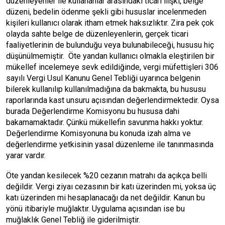
düzenleyenler ile kullananlar arasındaki ticari ilişki, belge
düzeni, bedelin ödenme şekli gibi hususlar incelenmeden
kişileri kullanıcı olarak itham etmek haksızlıktır. Zira pek çok
olayda sahte belge de düzenleyenlerin, gerçek ticari
faaliyetlerinin de bulunduğu veya bulunabileceği, hususu hiç
düşünülmemiştir. Öte yandan kullanıcı olmakla eleştirilen bir
mükellef incelemeye sevk edildiğinde, vergi müfettişleri 306
sayılı Vergi Usul Kanunu Genel Tebliği uyarınca belgenin
bilerek kullanılıp kullanılmadığına da bakmakta, bu hususu
raporlarında kast unsuru açısından değerlendirmektedir. Oysa
burada Değerlendirme Komisyonu bu hususa dahi
bakamamaktadır. Çünkü mükellefin savunma hakkı yoktur.
Değerlendirme Komisyonuna bu konuda izah alma ve
değerlendirme yetkisinin yasal düzenleme ile tanınmasında
yarar vardır.
Öte yandan kesilecek %20 cezanın matrahı da açıkça belli
değildir. Vergi ziyaı cezasının bir katı üzerinden mi, yoksa üç
katı üzerinden mi hesaplanacağı da net değildir. Kanun bu
yönü itibariyle muğlaktır. Uygulama açısından ise bu
muğlaklık Genel Tebliğ ile giderilmiştir.