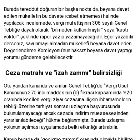
Burada tereddüt doğuran bir başka nokta da, beyana davet
edilen mükellefin bu davete icabet etmemesi halinde
yapılacak incelemede, vergi müfettişinin 306 sayılı Genel
Tebliğe dayalı olarak, “bilmeden kullanılmıştır” veya “kastı
yoktur” şeklinde rapor yazıp yazamayacağıdır. Eğer yazabilir
derseniz, savunmayı almadan mükellefi beyana davet eden
Değerlendirme Komisyonu’nun haksız beyana davet yaptığı
yorumu gündeme gelebilecektir.
Ceza matrahı ve “izah zammı” belirsizliği
Öte yandan kanunda ve anılan Genel Tebliğ’de “Vergi Usul
Kanununun 370 inci maddesinin (b) fıkrası kapsamında %20
oranında kesilen vergi ziyaı cezasına ilişkin ihbarnamelerin
tebliği üzerine tarhiyat sonrası uzlaşma başvurusunda
bulunulamayacağı ancak cezada indirim müessesesinden
yararlanılabileceği” hükme bağlanmıştır. Burada uzlaşma
yolunun açılması uygulamada belki etkinliği artırabilir.
Kanun burada da “gecikme zammı” oranında olmakla birlikte