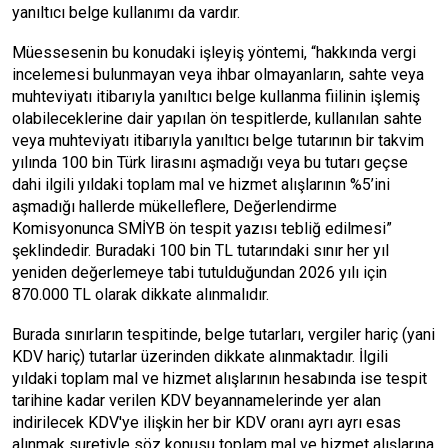
yanıltıcı belge kullanımı da vardır.
Müessesenin bu konudaki işleyiş yöntemi, “hakkında vergi
incelemesi bulunmayan veya ihbar olmayanların, sahte veya
muhteviyatı itibarıyla yanıltıcı belge kullanma fiilinin işlemiş
olabileceklerine dair yapılan ön tespitlerde, kullanılan sahte
veya muhteviyatı itibarıyla yanıltıcı belge tutarının bir takvim
yılında 100 bin Türk lirasını aşmadığı veya bu tutarı geçse
dahi ilgili yıldaki toplam mal ve hizmet alışlarının %5’ini
aşmadığı hallerde mükelleflere, Değerlendirme
Komisyonunca SMİYB ön tespit yazısı tebliğ edilmesi”
şeklindedir. Buradaki 100 bin TL tutarındaki sınır her yıl
yeniden değerlemeye tabi tutulduğundan 2026 yılı için
870.000 TL olarak dikkate alınmalıdır.
Burada sınırların tespitinde, belge tutarları, vergiler hariç (yani
KDV hariç) tutarlar üzerinden dikkate alınmaktadır. İlgili
yıldaki toplam mal ve hizmet alışlarının hesabında ise tespit
tarihine kadar verilen KDV beyannamelerinde yer alan
indirilecek KDV'ye ilişkin her bir KDV oranı ayrı ayrı esas
alınmak suretiyle söz konusu toplam mal ve hizmet alışlarına