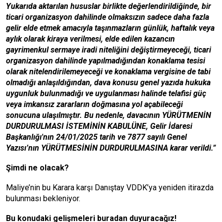
Yukarıda aktarılan hususlar birlikte değerlendirildiğinde, bir
ticari organizasyon dahilinde olmaksızın sadece daha fazla
gelir elde etmek amacıyla taşınmazların günlük, haftalık veya
aylık olarak kiraya verilmesi, elde edilen kazancın
gayrimenkul sermaye iradi niteliğini değiştirmeyeceği, ticari
organizasyon dahilinde yapılmadığından konaklama tesisi
olarak nitelendirilemeyeceği ve konaklama vergisine de tabi
olmadığı anlaşıldığından, dava konusu genel yazıda hukuka
uygunluk bulunmadığı ve uygulanması halinde telafisi güç
veya imkansız zararların doğmasına yol açabileceği
sonucuna ulaşılmıştır. Bu nedenle, davacının YÜRÜTMENİN
DURDURULMASI İSTEMİNİN KABULÜNE, Gelir İdaresi
Başkanlığı'nın 24/01/2025 tarih ve 7877 sayılı Genel
Yazısı’nın YÜRÜTMESİNİN DURDURULMASINA karar verildi.”
Şimdi ne olacak?
Maliye’nin bu Karara karşı Danıştay VDDK’ya yeniden itirazda
bulunması bekleniyor.
Bu konudaki gelişmeleri buradan duyuracağız!