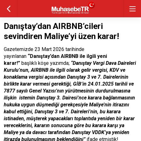
Danıştay’dan AIRBNB’cileri
sevindiren Maliye’yi üzen karar!
Gazetemizde 23 Mart 2026 tarihinde
yayınlanan
“Danıştay’dan AIRBNB ile ilgili yeni
karar!”
başlıklı köşe yazımda;
“Danıştay Vergi Dava Daireleri
Kurulu’nun, AIRBNB ile ilgili olarak gelir vergisi, KDV ve
konaklama vergisi açısından Danıştay 3 ve 7. Dairelerinin
birlikte karar vermesi gerektiği, GİB’in 24.01.2025 tarihli ve
7877 sayılı Genel Yazısı’nın yürütmesinin durdurulmasına
ilişkin istemin Danıştay 3. Dairesi’nce karara bağlanmasının
hukuka uygun düşmediği gerekçesiyle Maliye’nin itirazını
kabul ettiğini, Danıştay 3 ve 7. Daireleri’nin, bu karara
istinaden, müşterek yapacakları toplantıda yeniden bir karar
vereceklerini, kararın sonucuna göre bu karara karşı ya
Maliye ya da davacı tarafından Danıştay VDDK’ya yeniden
itirazda bulunulmasının beklendiğini”
ifade etmiştik!