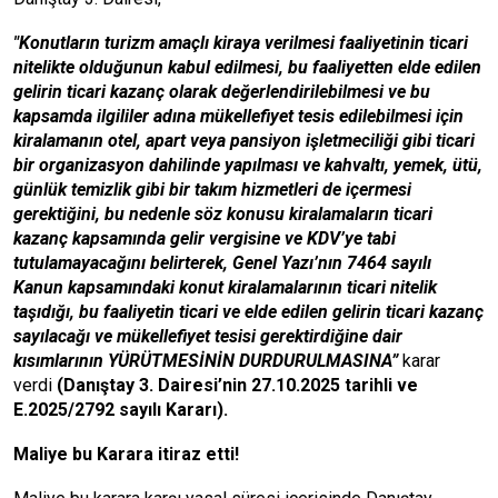
"Konutların turizm amaçlı kiraya verilmesi faaliyetinin ticari
nitelikte olduğunun kabul edilmesi, bu faaliyetten elde edilen
gelirin ticari kazanç olarak değerlendirilebilmesi ve bu
kapsamda ilgililer adına mükellefiyet tesis edilebilmesi için
kiralamanın otel, apart veya pansiyon işletmeciliği gibi ticari
bir organizasyon dahilinde yapılması ve kahvaltı, yemek, ütü,
günlük temizlik gibi bir takım hizmetleri de içermesi
gerektiğini, bu nedenle söz konusu kiralamaların ticari
kazanç kapsamında gelir vergisine ve KDV’ye tabi
tutulamayacağını belirterek, Genel Yazı’nın 7464 sayılı
Kanun kapsamındaki konut kiralamalarının ticari nitelik
taşıdığı, bu faaliyetin ticari ve elde edilen gelirin ticari kazanç
sayılacağı ve mükellefiyet tesisi gerektirdiğine
dair
kısımlarının YÜRÜTMESİNİN DURDURULMASINA”
karar
verdi
(Danıştay 3. Dairesi’nin 27.10.2025 tarihli ve
E.2025/2792 sayılı Kararı).
Maliye bu Karara itiraz etti!