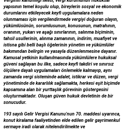
Verginin kanuniliği ilkesi, vergi kurumunun hukuksal
yapısının temel koşulu olup, bireylerin sosyal ve ekonomik
durumlarını etkileyecek keyfi uygulamalara neden
olunmaması için vergilendirmede vergiyi doğuran olayın,
yükümlüsünün, sorumlusunun, konusunun, matrahının,
oranının, yukarı ve aşağı sınırlarının, salınma biçiminin,
tahsil usullerinin, alınma zamanının, indirim, muafiyet ve
istisna gibi belli başlı öğelerinin yönetim ve yükümlüler
bakımından belirgin ve yasayla düzenlenmesine dayanır.
Kamusal yetkinin kullanılmasında yükümlülere hukuksal
güveni sağlayan bu ilke, sadece keyfi takdiri ve
sınırsız
ölçülere dayalı uygulamaları önlemekle kalmayıp, aynı
zamanda vergi sisteminde adalet, istikrar ve düzen, vergi
yönetiminde de kararlılık sağlamakta, herkesi eşit biçimde
kapsamına alan bir yurttaşlık görevinin göstergesini
oluşturmaktadır. Oluşan güven hukuk devletinin de bir
sonucudur.
193 sayılı Gelir Vergisi Kanunu'nun 70. maddesi uyarınca,
konut kiralama faaliyetinden elde edilen gelir gayrimenkul
sermaye iradi olarak nitelendirilmekte ve