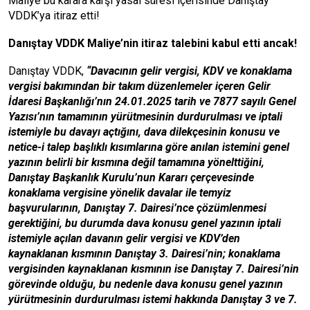
Maliye bu karara karşı yasal süresi içerisinde Danıştay
VDDK’ya itiraz etti!
Danıştay VDDK Maliye’nin itiraz talebini kabul etti ancak!
Danıştay VDDK,
“Davacının gelir vergisi, KDV ve konaklama
vergisi bakımından bir takım düzenlemeler içeren Gelir
İdaresi Başkanlığı’nın 24.01.2025 tarih ve 7877 sayılı Genel
Yazısı’nın tamamının yürütmesinin durdurulması ve iptali
istemiyle bu davayı açtığını, dava dilekçesinin konusu ve
netice-i talep başlıklı kısımlarına göre anılan istemini genel
yazının belirli bir kısmına değil tamamına yönelttiğini,
Danıştay Başkanlık Kurulu’nun Kararı çerçevesinde
konaklama vergisine yönelik davalar ile temyiz
başvurularının, Danıştay 7. Dairesi’nce çözümlenmesi
gerektiğini,
bu durumda dava konusu genel yazının iptali
istemiyle açılan davanın gelir vergisi ve KDV’den
kaynaklanan kısmının Danıştay 3. Dairesi’nin; konaklama
vergisinden kaynaklanan kısmının ise Danıştay 7. Dairesi’nin
görevinde olduğu, bu nedenle dava konusu genel yazının
yürütmesinin durdurulması istemi hakkında Danıştay 3 ve 7.