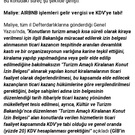
Bu konudaki süreç şu şekilde gelişti:
Maliye: AIRBNB işlemleri gelir vergisi ve KDV’ye tabi!
Maliye, tüm il Defterdarlıklarına gönderdiği Genel
Yazısı’nda,
“Konutların turizm amaçlı kısa süreli olarak kiraya
verilmesi için ilgili Bakanlığa müracaat edilerek izin belgesi
alınmasının ticari kazancın tespitinde aranılan devamlılık
kastı ve bir organizasyonun varlığına karine teşkil ettiğini,
kiralama yapılıp yapılmadığına veya gelir elde edilip
edilmediğine bakılmaksızın "Turizm Amaçlı Kiralanan Konut
İzin Belgesi" alınarak yapılan konut kiralamalarının ticari
faaliyet olarak değerlendirilmesi, bu kapsamda elde edilecek
kazançların ticari kazanç hükümlerine göre vergilendirilmesi
gerektiğini, belge sahipleri adına izin belgesinin
düzenlendiği tarih itibariyle ticari kazanç yönünden
mükellefiyet tesis edilmesi, ayrıca, Kültür ve Turizm
Bakanlığı’nca düzenlenen "Turizm Amaçlı Kiralanan Konut
İzin Belgesi" alan konutlarda verilen hizmetlerin ticari
faaliyet kapsamında KDV’ye tabi olduğu ve genel oranda
(yüzde 20) KDV hesaplanması gerektiğini”
açıkladı
(GİB’in