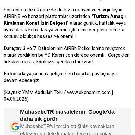
Son dönemde ülkemizde de hızla gelişen ve yaygınlaşan
AIRBNB ve benzeri platformlar üzerinden
"Turizm Amaçlı
Kiralanan Konut İzin Belgesi"
alarak günlük, haftalık veya
aylık olarak konut kiraya verme işleminin vergilendirilmesi
konusu oldukça hassas ve önemli!
Danıştay 3 ve 7. Daireleri’nin AİRBNB’ciler lehine müşterek
olarak verdikleri bu YD Kararı son derece önemli! Gerçekten
hukuken ders çıkarılması gereken bir karar!
Bu konuda yaşanacak gelişmeleri buradan paylaşmaya
devam edeceğiz.
(Kaynak: YMM Abdullah Tolu / www.ekonomim.com |
04.06.2026)
MuhasebeTR makalelerini Google'da
daha sık görün
MuhasebeTR'yi tercih ettiğiniz kaynaklara
ekleyerek nitelikli makalelere daha kolay