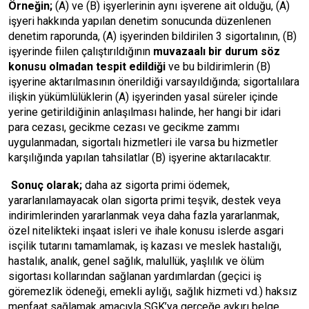
Örneğin;
(A) ve (B) işyerlerinin aynı işverene ait olduğu, (A)
işyeri hakkında yapılan denetim sonucunda düzenlenen
denetim raporunda, (A) işyerinden bildirilen 3 sigortalının, (B)
işyerinde fiilen çalıştırıldığının
muvazaalı bir durum söz
konusu olmadan tespit edildiği
ve bu bildirimlerin (B)
işyerine aktarılmasının önerildiği varsayıldığında; sigortalılara
ilişkin yükümlülüklerin (A) işyerinden yasal süreler içinde
yerine getirildiğinin anlaşılması halinde, her hangi bir idari
para cezası, gecikme cezası ve gecikme zammı
uygulanmadan, sigortalı hizmetleri ile varsa bu hizmetler
karşılığında yapılan tahsilatlar (B) işyerine aktarılacaktır.
Sonuç olarak;
daha az sigorta primi ödemek,
yararlanılamayacak olan sigorta primi teşvik, destek veya
indirimlerinden yararlanmak veya daha fazla yararlanmak,
özel nitelikteki inşaat isleri ve ihale konusu islerde asgari
isçilik tutarını tamamlamak, iş kazası ve meslek hastalığı,
hastalık, analık, genel sağlık, malullük, yaşlılık ve ölüm
sigortası kollarından sağlanan yardımlardan (geçici iş
göremezlik ödeneği, emekli aylığı, sağlık hizmeti vd.) haksız
menfaat sağlamak amacıyla SGK’ya gerçeğe aykırı belge,