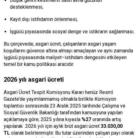
Düşük gelirli kesimlerin satın alma gücünün
desteklenmesi,
Kayıt dışı istihdamın önlenmesi,
İşgücü piyasasında sosyal denge ve istikrarın sağlanması.
Bu çerçevede, asgari ücret, çalışanların asgari yaşam
koşullarını güvence altına almayı amaçlayan ve aynı zamanda
işgücü piyasasında maliyet–istihdam dengesini etkileyen
temel bir kamu politikası aracıdır.
2026 yılı asgari ücreti
Asgari Ücret Tespit Komisyonu Kararı henüz Resmî
Gazete’de yayımlanmamış olmakla birlikte Komisyon
toplantısı sonrasında 23 Aralık 2025 tarihinde Çalışma ve
Sosyal Güvenlik Bakanlığı tarafından kamuoyuna yapılan
açıklamaya göre; 2025 yılına kıyasla
%27
oranında artış
yapılarak 2026 yılı için aylık brüt asgari ücret
33.030,00
TL
olarak belirlenmiştir. Bu tutar üzerinden çalışan payı olarak