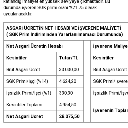
katlandığı maliyet en yüksek seviyeye çıkmaktadır. Bu
durumda işveren SGK primi oranı %21,75 olarak
uygulanacaktır.
ASGARİ ÜCRETİN NET HESABI VE İŞVERENE MALİYETİ
( SGK Prim İndiriminden Yararlanılmaması Durumunda)
Net Asgari Ücretin Hesabı
İşverene Maliye
Kesintiler
Tutar/TL
Kesintiler
Brüt Asgari Ücret
33.030,00
Brüt Asgari Ücret
SGK Primi/İşçi (%14)
4.624,20
SGK Primi/İşvere
İşsizlik Primi/İşçi (%1)
330,30
İşsizlik Primi/İş
Kesintiler Toplamı
4.954,50
İşverenin Topla
Net Asgari Ücret
28.075,50