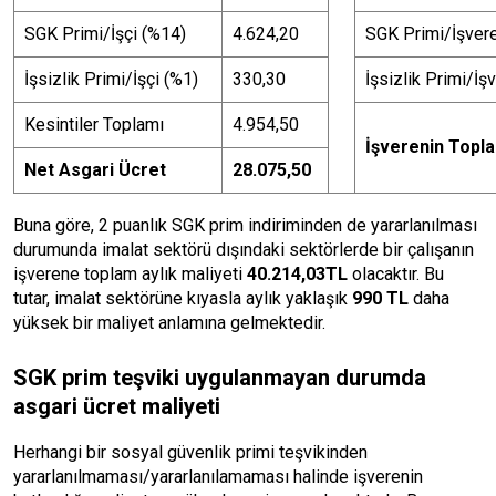
SGK Primi/İşçi (%14)
4.624,20
SGK Primi/İşvere
İşsizlik Primi/İşçi (%1)
330,30
İşsizlik Primi/İş
Kesintiler Toplamı
4.954,50
İşverenin Topla
Net Asgari Ücret
28.075,50
Buna göre, 2 puanlık SGK prim indiriminden de yararlanılması
durumunda imalat sektörü dışındaki sektörlerde bir çalışanın
işverene toplam aylık maliyeti
40.214,03
TL
olacaktır. Bu
tutar, imalat sektörüne kıyasla aylık yaklaşık
990 TL
daha
yüksek bir maliyet anlamına gelmektedir.
SGK prim teşviki uygulanmayan durumda
asgari ücret maliyeti
Herhangi bir sosyal güvenlik primi teşvikinden
yararlanılmaması/yararlanılamaması halinde işverenin