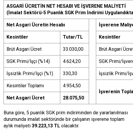
ASGARİ ÜCRETİN NET HESABI VE İŞVERENE MALİYETİ
(İmalat Sektörü-5 Puanlık SGK Prim İndirimi Uygulandıkt
Net Asgari Ücretin Hesabı
İşverene Maliy
Kesintiler
Tutar/TL
Kesintiler
Brüt Asgari Ücret
33.030,00
Brüt Asgari Ücre
SGK Primi/İşçi (%14)
4.624,20
SGK Primi/İşver
İşsizlik Primi/İşçi (%1)
330,30
İşsizlik Primi/İ
Kesintiler Toplamı
4.954,50
İşverenin Topl
Net Asgari Ücret
28.075,50
Buna göre, 5 puanlık SGK prim indiriminden de yararlanılması
durumunda imalat sektöründe bir çalışanın işverene toplam
aylık maliyeti
39.223,13 TL
olacaktır.