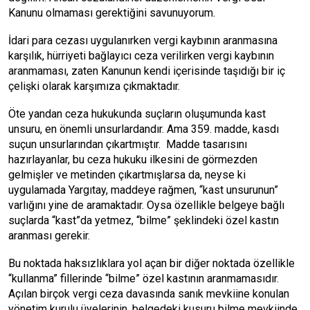
Kanunu olmaması gerektiğini savunuyorum.
İdari para cezası uygulanırken vergi kaybının aranmasına
karşılık, hürriyeti bağlayıcı ceza verilirken vergi kaybının
aranmaması, zaten Kanunun kendi içerisinde taşıdığı bir iç
çelişki olarak karşımıza çıkmaktadır.
Öte yandan ceza hukukunda suçların oluşumunda kast
unsuru, en önemli unsurlardandır. Ama 359. madde, kasdı
suçun unsurlarından çıkartmıştır. Madde tasarısını
hazırlayanlar, bu ceza hukuku ilkesini de görmezden
gelmişler ve metinden çıkartmışlarsa da, neyse ki
uygulamada Yargıtay, maddeye rağmen, “kast unsurunun”
varlığını yine de aramaktadır. Oysa özellikle belgeye bağlı
suçlarda “kast”da yetmez, “bilme” şeklindeki özel kastın
aranması gerekir.
Bu noktada haksızlıklara yol açan bir diğer noktada özellikle
“kullanma” fillerinde “bilme” özel kastının aranmamasıdır.
Açılan birçok vergi ceza davasında sanık mevkiine konulan
yönetim kurulu üyelerinin, belgedeki kusuru bilme mevkiinde