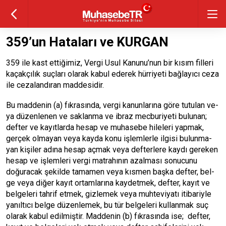
359’un Hataları ve KURGAN
359 ile kast ettiğimiz, Vergi Usul Kanunu’nun bir kısım filleri
kaçakçılık suçları olarak kabul ederek hürriyeti bağlayıcı ceza
ile cezalandıran maddesidir.
Bu maddenin (a) fıkrasında, ver­gi ka­nun­larına gö­re tu­tu­lan ve­
ya dü­zen­le­nen ve saklan­ma ve ib­raz mec­bu­ri­ye­ti bu­lu­nan;
def­ter ve kayıtlar­da he­sap ve mu­ha­se­be hi­le­le­ri yapmak,
ger­çek ol­ma­yan ve­ya kay­da ko­nu işlem­ler­le il­gi­si bu­lun­ma­
yan kişiler adına he­sap açmak ve­ya def­ter­le­re kaydı ge­re­ken
he­sap ve işlem­le­ri ver­gi matrahının azal­ması so­nu­cu­nu
doğura­cak şekil­de ta­ma­men ve­ya kısmen başka def­ter, bel­
ge ve­ya diğer kayıt or­tam­larına kay­de­tmek, def­ter, kayıt ve
bel­ge­le­ri tah­rif etmek, giz­lemek ve­ya muh­te­vi­yatı iti­ba­riy­le
yanıltıcı bel­ge dü­zen­lemek, bu tür bel­ge­le­ri kullanmak suç
olarak kabul edilmiştir. Maddenin (b) fıkrasında ise; def­ter,