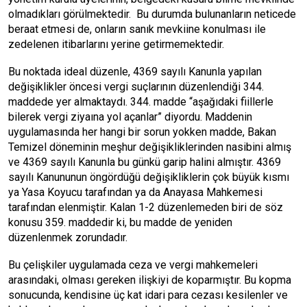
olmadıkları görülmektedir. Bu durumda bulunanların neticede
beraat etmesi de, onların sanık mevkiine konulması ile
zedelenen itibarlarını yerine getirmemektedir.
Bu noktada ideal düzenle, 4369 sayılı Kanunla yapılan
değişiklikler öncesi vergi suçlarının düzenlendiği 344.
maddede yer almaktaydı. 344. madde “aşağıdaki fiillerle
bilerek vergi ziyaına yol açanlar” diyordu. Maddenin
uygulamasında her hangi bir sorun yokken madde, Bakan
Temizel döneminin meşhur değişikliklerinden nasibini almış
ve 4369 sayılı Kanunla bu günkü garip halini almıştır. 4369
sayılı Kanununun öngördüğü değişikliklerin çok büyük kısmı
ya Yasa Koyucu tarafından ya da Anayasa Mahkemesi
tarafından elenmiştir. Kalan 1-2 düzenlemeden biri de söz
konusu 359. maddedir ki, bu madde de yeniden
düzenlenmek zorundadır.
Bu çelişkiler uygulamada ceza ve vergi mahkemeleri
arasındaki, olması gereken ilişkiyi de koparmıştır. Bu kopma
sonucunda, kendisine üç kat idari para cezası kesilenler ve