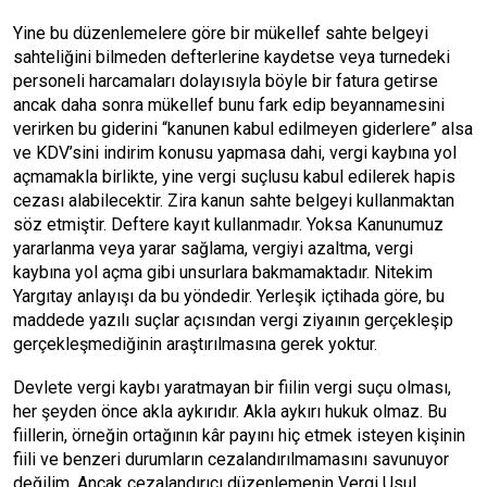
Yine bu düzenlemelere göre bir mükellef sahte belgeyi
sahteliğini bilmeden defterlerine kaydetse veya turnedeki
personeli harcamaları dolayısıyla böyle bir fatura getirse
ancak daha sonra mükellef bunu fark edip beyannamesini
verirken bu giderini “kanunen kabul edilmeyen giderlere” alsa
ve KDV’sini indirim konusu yapmasa dahi, vergi kaybına yol
açmamakla birlikte, yine vergi suçlusu kabul edilerek hapis
cezası alabilecektir. Zira kanun sahte belgeyi kullanmaktan
söz etmiştir. Deftere kayıt kullanmadır. Yoksa Kanunumuz
yararlanma veya yarar sağlama, vergiyi azaltma, vergi
kaybına yol açma gibi unsurlara bakmamaktadır. Nitekim
Yargıtay anlayışı da bu yöndedir. Yerleşik içtihada göre, bu
maddede yazılı suçlar açısından vergi ziyaının gerçekleşip
gerçekleşmediğinin araştırılmasına gerek yoktur.
Devlete vergi kaybı yaratmayan bir fiilin vergi suçu olması,
her şeyden önce akla aykırıdır. Akla aykırı hukuk olmaz. Bu
fiillerin, örneğin ortağının kâr payını hiç etmek isteyen kişinin
fiili ve benzeri durumların cezalandırılmamasını savunuyor
değilim. Ancak cezalandırıcı düzenlemenin Vergi Usul