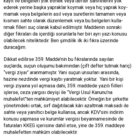
kayıt ve bel­ge­le­ri yok etmek ve­ya def­ter sa­hi­fe­le­ri­ni yok
ede­rek ye­ri­ne başka yap­rak­lar koymak ve­ya hiç yap­rak koy­
mamak ve­ya bel­ge­le­rin asıl ve­ya su­ret­le­ri­ni ta­ma­men ve­ya
kısmen sah­te ola­rak dü­zen­le­mek ve­ya bu bel­ge­le­ri kul­la­
nmak filleri suç olarak kabul edilmiştir. Maddenin sonraki
diğer fıkraları da içerdiği sorunlarla her biri ayrı yazı konusu
olabilecek niteliktedir. Ben şimdilik ilk iki fıkra üzerinde
duracağım.
Dikkat edilirse 359. Madde’nin bu fıkralarında sayılan
suçlarda, suçun oluşumu bakımından (çift defter tutmak hariç)
“vergi ziyaı” aranmamıştır. Yani suçun unsurları arasında,
hazine nezdinde vergi kaybı yaratmak yoktur. Yani bir kişi
vergi ziyaına yol açmasa dahi, 359. maddede yazılı fiilleri
işlerse, ceza yargısı deyişi ile “Vergi Usul Kanunu’na
muhalefet”ten mahkûmiyet alabilecektir. Örneğin bir şirkette
yönetimdeki ortak, sırf dağıtılacak kârı azaltmak maksadı ile
sahte veya yanıltıcı belge kullansa, ancak KDV’sini indirim
konusu yapmasa ve kurumlar vergisi beyannamesinde de
faturaları KKEG içerisine dahil etse, yine de 359. maddeye
muhalefetten mahkûm olabilecektir.