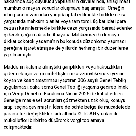
haklarında suç duyurusu yapılanların davalarında, anlaşılması
mümkün olmayan sonuçlar oluşmaya başlamıştır. Örneğin
idari para cezası idari yargıda iptal edilmekle birlikte ceza
yargısında mahkûm olanlar veya tam tersi, üç kat idari para
cezası kesinleşmekle birlikte ceza yargısında beraat edenler
giderek çoğalmaktadır. Anayasa Mahkemesi bu konuya
dikkat çekerek yasama’nın bu konuda düzenleme yapması
gereğine işaret etmişse de yıllardır herhangi bir düzenleme
yapılmamıştır.
Maddenin kaleme alınıştaki gariplikleri veya haksızlıkları
gidermek için vergi müfettişlerini ceza mahkemesi yerine
koyan ve kasıt araştırması yaptıran 306 sayılı Genel Tebliğ
uygulaması, daha sonra Genel Tebliği yaşama geçirebilmek
için Vergi Denetim Kurulunca Nisan 2025’de kabul edilen
Genelge maalesef sorunları çözmekten uzak olup, konuyu
arap saçına çevirmiştir. İdare de sahte belge ile mücadelede
parametre değişiklikleri adı altında KURGAN yazıları ile
mükellefleri birbirine düşürerek vergi toplamaya
çalışmaktadır.