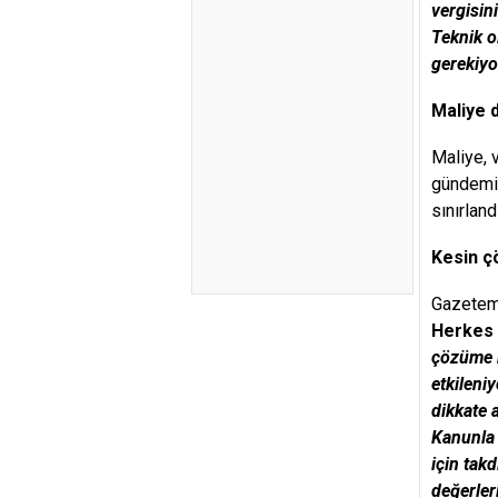
vergisin
Teknik o
gerekiyo
Maliye 
Maliye, 
gündemini
sınırlan
Kesin çö
Gazetemi
Herkes 
çözüme k
etkileniy
dikkate 
Kanunla 
için tak
değerler