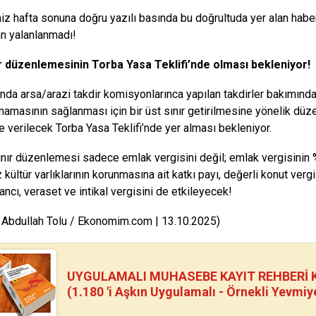
iz hafta sonuna doğru yazılı basında bu doğrultuda yer alan
habe
an yalanlanmadı!
ır düzenlemesinin Torba Yasa Teklifi’nde olması bekleniyor!
nda arsa/arazi takdir komisyonlarınca yapılan takdirler bakımından,
amasının sağlanması için bir üst sınır getirilmesine yönelik d
verilecek Torba Yasa Teklifi’nde yer alması bekleniyor.
ınır düzenlemesi sadece emlak vergisini değil; emlak vergisinin 
kültür varlıklarının korunmasına ait katkı payı, değerli konut vergi
ancı, veraset ve intikal vergisini de etkileyecek!
 Abdullah Tolu / Ekonomim.com | 13.10.2025)
UYGULAMALI MUHASEBE KAYIT REHBERİ Kİ
(1.180 'i Aşkın Uygulamalı - Örnekli Yevmiy