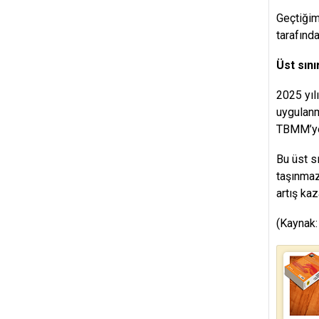
Geçtiğim
tarafınd
Üst sın
2025 yılı
uygulanm
TBMM’ye 
Bu üst s
taşınmaz 
artış kaz
(Kaynak: