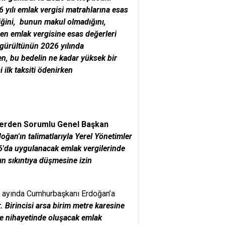
 yılı
emlak vergisi matrahlarına esas
diğini, bunun makul olmadığını,
en emlak vergisine esas değerleri
 gürültünün 2026 yılında
en
,
bu bedelin ne kadar yüksek bir
i ilk
taksiti
öde
ni
rken
lerden Sorumlu Genel Başkan
an'ın talimatlarıyla Yerel Yönetimler
026'da uygulanacak emlak vergilerinde
ın sıkıntıya düşmesine izin
kim ayında Cumhurbaşkanı Erdoğan’a
 Birincisi arsa birim metre karesine
de nihayetinde oluşacak emlak