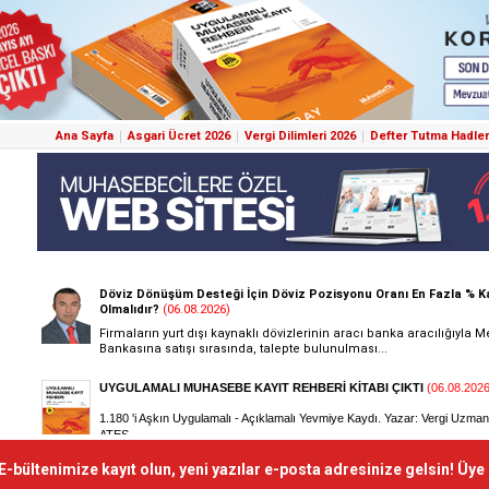
Ana Sayfa
Asgari Ücret 2026
Vergi Dilimleri 2026
Defter Tutma Hadler
E-bültenimize kayıt olun, yeni yazılar e-posta adresinize gelsin! Üye