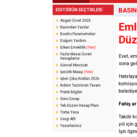
BASIN
EDİTÖRÜN SEÇTİKLERİ
Asgari Ücret 2026
Eml
Basından Yazılar
Bordro Parametreleri
Düz
Doğum Yardımı
Erken Emeklilik
(Yeni)
Fazla Mesai Ücreti
Evet, em
Hesaplama
sona gel
Güncel Mevzuat
İşsizlik Maaşı
(Yeni)
Hatırlaya
İşten Çıkış Kodları 2026
komisyonl
Kıdem Tazminatı Tavanı
belediyel
Pratik Bilgiler
Soru-Cevap
Fahiş ar
Tek Düzen Hesap Planı
Torba Yasa
Takdir k
Vergi Affı
yılı için
Yazarlarımız
İşin ilgi