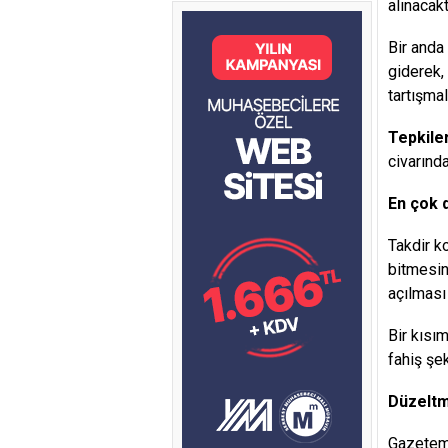
alınacakt
Bir anda 
giderek,
tartışma
Tepkiler
civarınd
En çok d
Takdir ko
bitmesin
açılmas
Bir kısı
fahiş şek
Düzeltme
Gazetemi