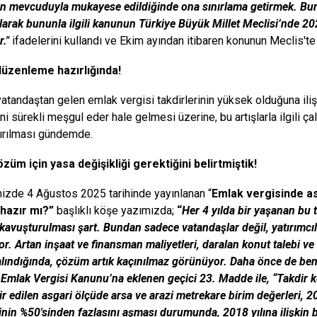
in mevcuduyla mukayese edildiğinde ona sınırlama getirmek. Bun
larak bununla ilgili kanunun Türkiye Büyük Millet Meclisi’nde 2
r."
ifadelerini kullandı ve Ekim ayından itibaren konunun Meclis'te 
düzenleme hazırlığında!
vatandaştan gelen emlak vergisi takdirlerinin yüksek olduğuna iliş
 sürekli meşgul eder hale gelmesi üzerine, bu artışlarla ilgili çalı
dırılması gündemde.
züm için yasa değişikliği gerektiğini belirtmiştik!
zde 4 Ağustos 2025 tarihinde yayınlanan “
Emlak vergisinde a
hazır mı?”
başlıklı köşe yazımızda;
“
Her 4 yılda bir yaşanan bu t
avuşturulması şart. Bundan sadece vatandaşlar değil, yatırımcıla
or. Artan inşaat ve finansman maliyetleri, daralan konut talebi ve 
alındığında, çözüm artık kaçınılmaz görünüyor. Daha önce de ben
Emlak Vergisi Kanunu’na eklenen geçici 23. Madde ile,
“Takdir 
dir edilen asgari ölçüde arsa ve arazi metrekare birim değerleri, 2
inin %50'sinden fazlasını aşması durumunda, 2018 yılına ilişkin b