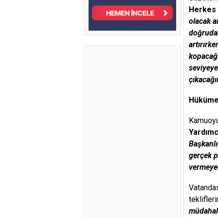
Herkes 
olacak a
doğrudan
artırırk
kopacağ
seviyeye 
çıkacağı
Hükümet
Kamuoyun
Yardımc
Başkanlı
gerçek p
vermeye
Vatandaş
teklifler
müdahale