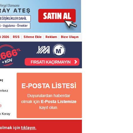
i 2026
RSS
Sitene Ekle
Reklam
Bize Ulaşın
 olmak için
tıklayın.