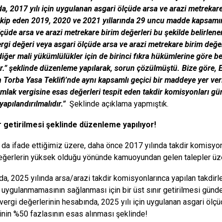
a, 2017 yılı için uygulanan asgari ölçüde arsa ve arazi metrekare
Takip eden 2019, 2020 ve 2021 yıllarında 29 uncu madde kapsamınd
lçüde arsa ve arazi metrekare birim değerleri bu şekilde belirlen
rgi değeri veya asgari ölçüde arsa ve arazi metrekare birim değer
diğer mali yükümlülükler için de birinci fıkra hükümlerine göre be
r.” şeklinde düzenleme yapılarak, sorun çözülmüştü. Bize göre
 Torba Yasa Teklifi’nde aynı kapsamlı geçici bir maddeye yer veril
emlak vergisine esas değerleri tespit eden takdir komisyonları g
yapılandırılmalıdır.”
Şeklinde açıklama yapmıştık.
r getirilmesi şeklinde düzenleme yapılıyor!
 da ifade ettiğimiz üzere, daha önce 2017 yılında takdir komisyonla
eğerlerin yüksek olduğu yönünde kamuoyundan gelen talepler üzeri
da, 2025 yılında arsa/arazi takdir komisyonlarınca yapılan takdirle
ın uygulanmamasının sağlanması için bir üst sınır getirilmesi gündem
 vergi değerlerinin hesabında, 2025 yılı için uygulanan asgari ölç
inin %50 fazlasının esas alınması şeklinde!