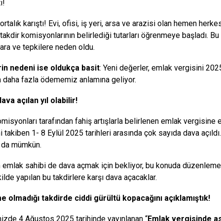
ı!
ortalık karıştı! Evi, ofisi, iş yeri, arsa ve arazisi olan hemen herk
 takdir komisyonlarının belirlediği tutarları öğrenmeye başladı. Bu
lara ve tepkilere neden oldu.
in nedeni ise oldukça basit
: Yeni değerler,
emlak
vergisini 2025
a daha fazla ödememiz anlamına geliyor.
ava açılan yıl olabilir!
misyonları tarafından fahiş artışlarla belirlenen emlak vergisine e
i takiben 1- 8 Eylül 2025 tarihleri arasında çok sayıda dava açıldı
ı da mümkün.
m emlak sahibi de dava açmak için bekliyor, bu konuda düzenleme 
ilde yapılan bu takdirlere karşı dava açacaklar.
 olmadığı takdirde ciddi gürültü kopacağını açıklamıştık!
zde 4 Ağustos 2025 tarihinde yayınlanan “
Emlak vergisinde a