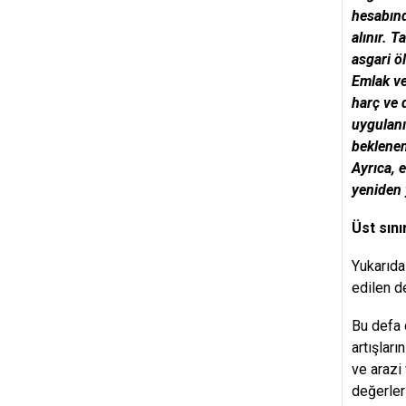
hesabınd
alınır. 
asgari ö
Emlak ve
harç ve 
uygulanı
beklenen
Ayrıca, 
yeniden 
Üst sını
Yukarıda
edilen d
Bu defa 
artışlar
ve arazi
değerler