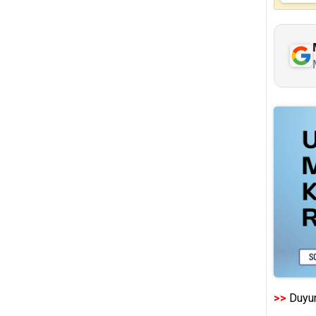
>>
Duyur