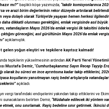
hazır mı?”
başlıklı köşe yazımızda;
“
takdir komisyonlarınca
2026
rsa ve arazi birim değerlerinin rekor düzeyde artırılarak belirlen
 veya dolaylı olarak Türkiye’de yaşayan hemen herkesi ilgilendir
en daha dikkatli olunması gerektiğini,
emlak vergisinde asıl büyük
ını,
vatandaşların Mayıs 2026’da emlak vergisi ilk
taksitini
öderk
çıktığını
göreceğini, asıl gürültünün Mayıs 2026’da
emlak vergis
nı”
açıklamıştık.
 gelen yoğun eleştiri ve tepkilere kayıtsız kalmadı!
da tepkilerin yükselmesinin ardından
AK Parti Yerel Yönetim
ısı Mustafa Demir,
“
Cumhurbaşkanımız Sayın Recep Tayyip Erdoğ
ğı olarak bu süreci en ince ayrıntısına kadar takip ettiklerini, 2
iyasa koşullarını yansıtmayan rayiç bedel artışlarıyla vatandaşlar
ceklerini”
açıkladı.
ın vergi tarafındaki endişelerini yakından takip ettiklerini ve E
ini sunacaklarını belirten Demir,
“Müdahale edilecek iki yöntem var.
 etmek, onu sınırlamak. Rayiç bedeline sınır getirmek. İkincisi 