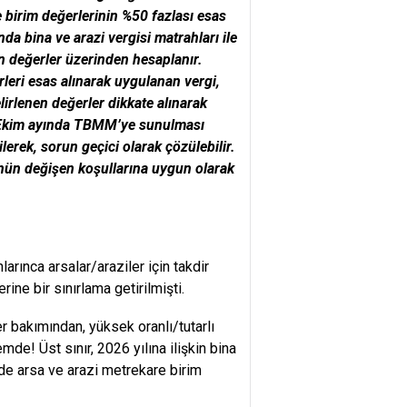
 birim değerlerinin %50 fazlası esas
a bina ve arazi vergisi matrahları ile
en değerler üzerinden hesaplanır.
leri esas alınarak uygulanan vergi,
lirlenen değerler dikkate alınarak
, Ekim ayında TBMM’ye sunulması
erek, sorun geçici olarak çözülebilir.
ünün değişen koşullarına uygun olarak
rınca arsalar/araziler için takdir
ne bir sınırlama getirilmişti.
r bakımından, yüksek oranlı/tutarlı
de! Üst sınır, 2026 yılına ilişkin bina
üde arsa ve arazi metrekare birim