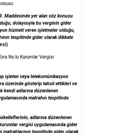
konusu:
. Maddesinde yer alan söz konusu
uğu, dolayısıyla bu verginin gider
on hizmeti veren işletmeler olduğu,
hının tespitinde gider olarak dikkate
esi)
 Sıra No.lu Kurumlar Vergisi
rup işleten veya telekomünikasyon
ra üzerinde gösterip tahsil ettikleri ve
arak kendi adlarına düzenlenen
i uygulamasında matrahın tespitinde
mükelleflerinin, adlarına düzenlenen
ve kurumlar vergisi uygulamasında gider
matrahlarının tespitinde gider olarak