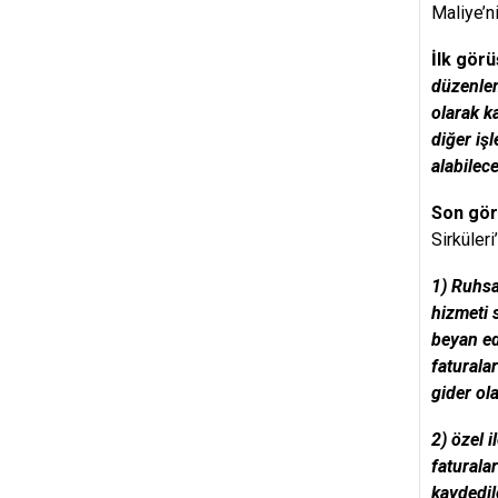
Maliye’n
İlk gör
düzenlem
olarak k
diğer iş
alabilec
Son gör
Sirküleri
1) Ruhsa
hizmeti s
beyan ede
faturala
gider ol
2) özel 
faturala
kaydedil