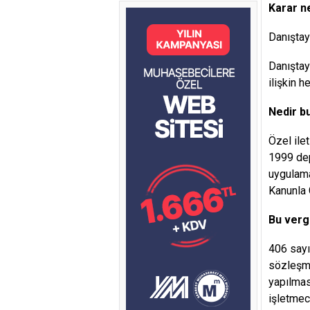
Karar ne 
Danıştay 
Danıştay
ilişkin h
Nedir bu
Özel ile
1999 dep
uygulama
Kanunla 
Bu verg
406 sayı
sözleşme
yapılmas
işletmec