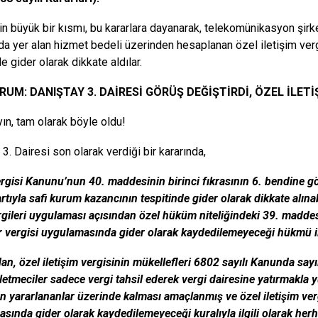
rin büyük bir kısmı, bu kararlara dayanarak, telekomünikasyon şirk
rda yer alan hizmet bedeli üzerinden hesaplanan özel iletişim verg
e gider olarak dikkate aldılar.
UM: DANIŞTAY 3. DAİRESİ GÖRÜŞ DEĞİŞTİRDİ, ÖZEL İLETİ
ın, tam olarak böyle oldu!
3. Dairesi son olarak verdiği bir kararında,
rgisi Kanunu’nun 40. maddesinin birinci fıkrasının 6. bendine göre 
rtıyla safi kurum kazancının tespitinde gider olarak dikkate alına
rgileri uygulaması açısından özel hüküm niteliğindeki 39. maddesin
 vergisi uygulamasında gider olarak kaydedilemeyeceği hükmü ile 
an, özel iletişim vergisinin mükellefleri 6802 sayılı Kanunda sayıl
şletmeciler sadece vergi tahsil ederek vergi dairesine yatırmakla
n yararlananlar üzerinde kalması amaçlanmış ve özel iletişim verg
sında gider olarak kaydedilemeyeceği kuralıyla ilgili olarak herh