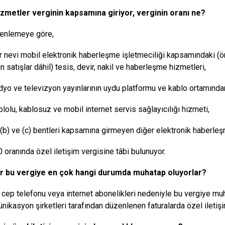
izmetler verginin kapsamına giriyor, verginin oranı ne?
üzenlemeye göre,
 nevi mobil elektronik haberleşme işletmeciliği kapsamındaki (ö
n satışlar dâhil) tesis, devir, nakil ve haberleşme hizmetleri,
yo ve televizyon yayınlarının uydu platformu ve kablo ortamından 
lolu, kablosuz ve mobil internet servis sağlayıcılığı hizmeti,
, (b) ve (c) bentleri kapsamına girmeyen diğer elektronik haberle
 oranında özel iletişim vergisine tâbi bulunuyor.
er bu vergiye en çok hangi durumda muhatap oluyorlar?
r cep telefonu veya internet abonelikleri nedeniyle bu vergiye mu
nikasyon şirketleri tarafından düzenlenen faturalarda özel iletişim