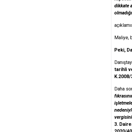
dikkate 
olmadığı
açıklamı
Maliye, 
Peki, Da
Danıştay’
tarihli 
K.2008/3
Daha son
fıkrasın
işletmel
nedeniyl
vergisin
3. Daire
2020/408