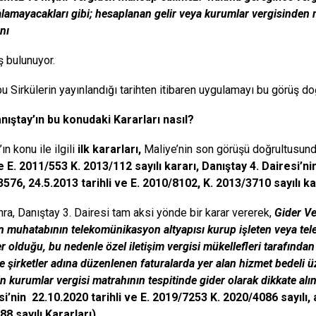
alamayacakları gibi; hesaplanan gelir veya kurumlar vergisind
nı
ş bulunuyor.
bu Sirkülerin yayınlandığı tarihten itibaren uygulamayı bu görüş do
nıştay’ın bu konudaki Kararları nasıl?
ın konu ile ilgili
ilk kararları,
Maliye’nin son görüşü doğrultusun
ve E. 2011/553 K. 2013/112 sayılı kararı, Danıştay 4. Dairesi’n
576, 24.5.2013 tarihli ve E. 2010/8102, K. 2013/3710 sayılı kar
ra, Danıştay 3. Dairesi tam aksi yönde bir karar vererek,
Gider Ve
ın muhatabının telekomünikasyon altyapısı kurup işleten veya t
er olduğu, bu nedenle özel iletişim vergisi mükellefleri tarafınd
e şirketler adına düzenlenen faturalarda yer alan hizmet bedeli ü
in kurumlar vergisi matrahının tespitinde gider olarak dikkate al
si’nin 22.10.2020 tarihli ve E. 2019/7253 K. 2020/4086 sayılı, a
8 sayılı Kararları).