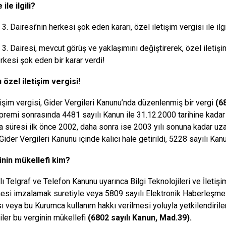
ile ilgili?
3. Dairesi’nin herkesi şok eden kararı, özel iletişim vergisi ile ilgi
 3. Dairesi, mevcut görüş ve yaklaşımını değiştirerek, özel iletiş
erkesi şok eden bir karar verdi!
 özel iletişim vergisi!
tişim vergisi, Gider Vergileri Kanunu’nda düzenlenmiş bir vergi
(6
remi sonrasında 4481 sayılı Kanun ile 31.12.2000 tarihine kadar 
 süresi ilk önce 2002, daha sonra ise 2003 yılı sonuna kadar uza
Gider Vergileri Kanunu içinde kalıcı hale getirildi, 5228 sayılı Ka
inin mükellefi kim?
lı Telgraf ve Telefon Kanunu uyarınca Bilgi Teknolojileri ve İleti
si imzalamak suretiyle veya 5809 sayılı Elektronik Haberleşme
ı veya bu Kurumca kullanım hakkı verilmesi yoluyla yetkilendirile
iler bu verginin mükellefi
(6802 sayılı Kanun, Mad.39).