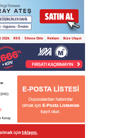
i 2026
RSS
Sitene Ekle
Reklam
Bize Ulaşın
 olmak için
tıklayın.