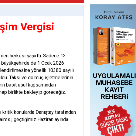
işim Vergisi
emen herkesi şaşırttı. Sadece 13
17 büyükşehirde de 1 Ocak 2026
ilendirilmesine yönelik 10380 sayılı
du. Taksi ve dolmuş işletmelerinin
erin basit usul kapsamından
hep birlikte bekleyip göreceğiz.
 kritik konularda Danıştay tarafından
Dairesi, geçtiğimiz Haziran ayında