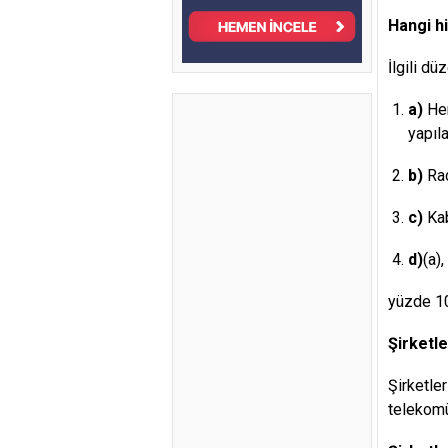
Hangi h
İlgili d
a)
Her
yapıla
b)
Rad
c)
Kab
d)
(a)
yüzde 10
Şirketl
Şirketle
telekomü