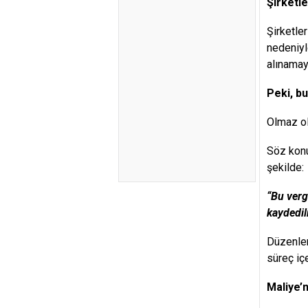
Şirketle
Şirketle
nedeniyl
alınamaya
Peki, bu
Olmaz ol
Söz konu
şekilde:
“Bu verg
kaydedil
Düzenlem
süreç iç
Maliye’