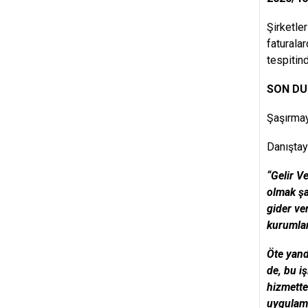
Şirketle
faturala
tespitind
SON DUR
Şaşırmay
Danıştay 
“Gelir Ve
olmak şa
gider ve
kurumlar
Öte yand
de, bu i
hizmette
uygulama