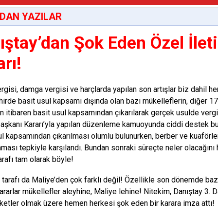
DAN YAZILAR
ıştay’dan Şok Eden Özel İlet
rı!
rgisi, damga vergisi ve harçlarda yapılan son artışlar biz dahil h
irde basit usul kapsamı dışında olan bazı mükelleflerin, diğer 
en itibaren basit usul kapsamından çıkarılarak gerçek usulde verg
şkanı Kararı’yla yapılan düzenleme kamuoyunda ciddi destek bul
ul kapsamından çıkarılması olumlu bulunurken, berber ve kuaförl
aması tepkiyle karşılandı. Bundan sonraki süreçte neler olacağını 
arafı tam olarak böyle!
 tarafı da Maliye’den çok farklı değil! Özellikle son dönemde bazı
kararlar mükellefler aleyhine, Maliye lehine! Nitekim, Danıştay 3. 
rketler olmak üzere hemen herkesi şok eden bir karara imza attı!