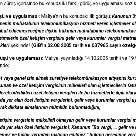
in süreç içerisinde bu konuda iki farklı görüş ve uygulaması söz 
üşü ve uygulaması:
Maliye’nin bu konudaki ilk görüşü;
Kanunun 39
enin muhatabının telekomünikasyon hizmeti veren işletmeler old
abul edilemeyeceğine ilişkin hükmün muhatabının telekomünikasy
letmelerin özel iletişim vergisini gelir veya kurumlar vergisi matra
ekleri
şeklinde!
(GİB’in 02.08.2005 tarih ve 037965 sayılı özelg
üşü ve uygulaması:
Maliye, yayınladığı 14.10.2005 tarihli ve 19
’nde;
t veya genel izin almak suretiyle telekomünikasyon altyapısı ku
unan ve özel iletişim vergisinin mükellefi olan işletmecilerin fatu
rek ödedikleri özel iletişim vergileri ile bu hizmetlerle ilgili ol
rda yer alan özel iletişim vergilerini, gelir veya kurumlar vergis
arak dikkate almalarının mümkün bulunmadığını,
iletişim vergisinin mükellefi olmayan gelir veya kurumlar vergisi 
rda yer alan özel iletişim vergisini, Kanunun “Bu vergi, … gelir 
emez ve hiçbir vergiden mahsup edilmez.” hükmü gereğince vergi 