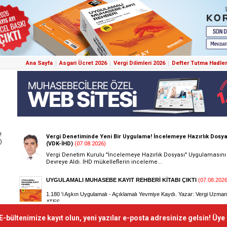
Ana Sayfa
Asgari Ücret 2026
Vergi Dilimleri 2026
Defter Tutma Hadler
!
)
E-bültenimize kayıt olun, yeni yazılar e-posta adresinize gelsin! Üye