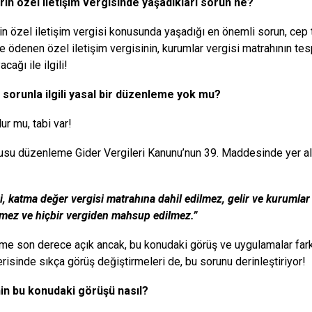
rin özel iletişim vergisinde yaşadıkları sorun ne?
rin özel iletişim vergisi konusunda yaşadığı en önemli sorun, cep 
e ödenen özel iletişim vergisinin, kurumlar vergisi matrahının tesp
cağı ile ilgili!
 sorunla ilgili yasal bir düzenleme yok mu?
ur mu, tabi var!
su düzenleme Gider Vergileri Kanunu’nun 39. Maddesinde yer alı
i, katma değer vergisi matrahına dahil edilmez, gelir ve kurumla
mez ve hiçbir vergiden mahsup edilmez.”
e son derece açık ancak, bu konudaki görüş ve uygulamalar farklı
erisinde sıkça görüş değiştirmeleri de, bu sorunu derinleştiriyor!
nin bu konudaki görüşü nasıl?