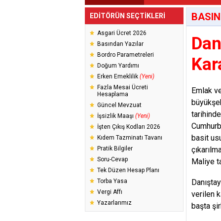
BASIN
EDİTÖRÜN SEÇTİKLERİ
Asgari Ücret 2026
Dan
Basından Yazılar
Bordro Parametreleri
Kara
Doğum Yardımı
Erken Emeklilik
(Yeni)
Fazla Mesai Ücreti
Emlak
ve
Hesaplama
büyükşeh
Güncel Mevzuat
tarihind
İşsizlik Maaşı
(Yeni)
Cumhurba
İşten Çıkış Kodları 2026
basit us
Kıdem Tazminatı Tavanı
Pratik Bilgiler
çıkarılm
Soru-Cevap
Maliye t
Tek Düzen Hesap Planı
Torba Yasa
Danıştay
Vergi Affı
verilen 
Yazarlarımız
başta şi