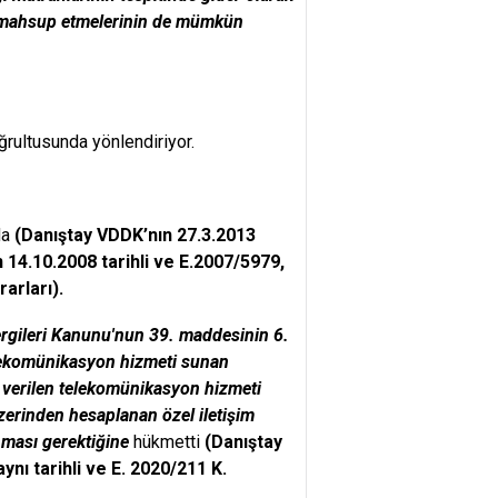
en mahsup etmelerinin de mümkün
ğrultusunda yönlendiriyor.
da
(Danıştay VDDK’nın 27.3.2013
in 14.10.2008 tarihli ve E.2007/5979,
arları).
rgileri Kanunu'nun 39. maddesinin 6.
elekomünikasyon hizmeti sunan
an verilen telekomünikasyon hizmeti
zerinden hesaplanan özel iletişim
ınması gerektiğine
hükmetti
(Danıştay
ynı tarihli ve E. 2020/211 K.