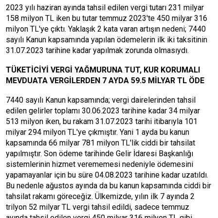
2023 yılı haziran ayında tahsil edilen vergi tutarı 231 milyar
158 milyon TL iken bu tutar temmuz 2023'te 450 milyar 316
milyon TL'ye çıktı. Yaklaşık 2 kata varan artışın nedeni; 7440
sayılı Kanun kapsamında yapılan ödemelerin ilk iki taksitinin
31.07.2023 tarihine kadar yapılmak zorunda olmasıydı.
TÜKETİCİYİ VERGİ YAĞMURUNA TUT, KUR KORUMALI
MEVDUATA VERGİLERDEN 7 AYDA 59.5 MİLYAR TL ÖDE
7440 sayılı Kanun kapsamında; vergi dairelerinden tahsil
edilen gelirler toplamı 30.06.2023 tarihine kadar 34 milyar
513 milyon iken, bu rakam 31.07.2023 tarihi itibarıyla 101
milyar 294 milyon TL'ye çıkmıştır. Yani 1 ayda bu kanun
kapsamında 66 milyar 781 milyon TL'lik ciddi bir tahsilat
yapılmıştır. Son ödeme tarihinde Gelir İdaresi Başkanlığı
sistemlerinin hizmet verememesi nedeniyle ödemesini
yapamayanlar için bu süre 04.08.2023 tarihine kadar uzatıldı.
Bu nedenle ağustos ayında da bu kanun kapsamında ciddi bir
tahsilat rakamı göreceğiz. Ülkemizde, yılın ilk 7 ayında 2
trilyon 52 milyar TL vergi tahsil edildi, sadece temmuz
ayında tahsil edilen vergi 450 milyar 316 milyon TL gibi