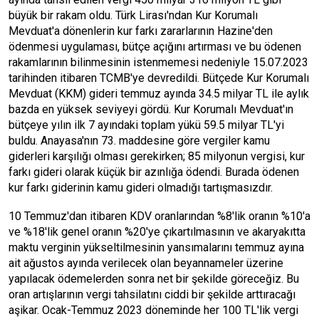
büyük bir rakam oldu. Türk Lirası'ndan Kur Korumalı
Mevduat'a dönenlerin kur farkı zararlarının Hazine'den
ödenmesi uygulaması, bütçe açığını artırması ve bu ödenen
rakamlarının bilinmesinin istenmemesi nedeniyle 15.07.2023
tarihinden itibaren TCMB'ye devredildi. Bütçede Kur Korumalı
Mevduat (KKM) gideri temmuz ayında 34.5 milyar TL ile aylık
bazda en yüksek seviyeyi gördü. Kur Korumalı Mevduat'ın
bütçeye yılın ilk 7 ayındaki toplam yükü 59.5 milyar TL'yi
buldu. Anayasa'nın 73. maddesine göre vergiler kamu
giderleri karşılığı olması gerekirken; 85 milyonun vergisi, kur
farkı gideri olarak küçük bir azınlığa ödendi. Burada ödenen
kur farkı giderinin kamu gideri olmadığı tartışmasızdır.
10 Temmuz'dan itibaren KDV oranlarından %8'lik oranın %10'a
ve %18'lik genel oranın %20'ye çıkartılmasının ve akaryakıtta
maktu verginin yükseltilmesinin yansımalarını temmuz ayına
ait ağustos ayında verilecek olan beyannameler üzerine
yapılacak ödemelerden sonra net bir şekilde göreceğiz. Bu
oran artışlarının vergi tahsilatını ciddi bir şekilde arttıracağı
aşikar. Ocak-Temmuz 2023 döneminde her 100 TL'lik vergi