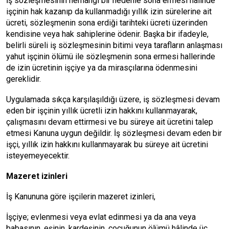
İş sözleşmesinin herhangi bir nedenle sona ermesi halinde
işçinin hak kazanıp da kullanmadığı yıllık izin sürelerine ait
ücreti, sözleşmenin sona erdiği tarihteki ücreti üzerinden
kendisine veya hak sahiplerine ödenir. Başka bir ifadeyle,
belirli süreli iş sözleşmesinin bitimi veya tarafların anlaşması
yahut işçinin ölümü ile sözleşmenin sona ermesi hallerinde
de izin ücretinin işçiye ya da mirasçılarına ödenmesini
gereklidir.
Uygulamada sıkça karşılaşıldığı üzere, iş sözleşmesi devam
eden bir işçinin yıllık ücretli izin hakkını kullanmayarak,
çalışmasını devam ettirmesi ve bu süreye ait ücretini talep
etmesi Kanuna uygun değildir. İş sözleşmesi devam eden bir
işçi, yıllık izin hakkını kullanmayarak bu süreye ait ücretini
isteyemeyecektir.
Mazeret izinleri
İş Kanununa göre işçilerin mazeret izinleri,
İşçiye; evlenmesi veya evlat edinmesi ya da ana veya
babasının, eşinin, kardeşinin, çocuğunun ölümü hâlinde üç