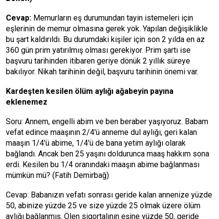
Cevap:
Memurların eş durumundan tayin istemeleri için
eşlerinin de memur olmasına gerek yok. Yapılan değişiklikle
bu şart kaldırıldı. Bu durumdaki kişiler için son 2 yılda en az
360 gün prim yatırılmış olması gerekiyor. Prim şartı ise
başvuru tarihinden itibaren geriye dönük 2 yıllık süreye
bakılıyor. Nikah tarihinin değil, başvuru tarihinin önemi var.
Kardeşten kesilen ölüm aylığı
ağabeyin payına
eklenemez
Soru: Annem, engelli abim ve ben beraber yaşıyoruz. Babam
vefat edince maaşının 2/4'ü anneme dul aylığı, geri kalan
maaşın 1/4'ü abime, 1/4'ü de bana yetim aylığı olarak
bağlandı. Ancak ben 25 yaşını doldurunca maaş hakkım sona
erdi. Kesilen bu 1/4 oranındaki maaşın abime bağlanması
mümkün mü? (Fatih Demirbağ)
Cevap: Babanızın vefatı sonrası geride kalan annenize yüzde
50, abinize yüzde 25 ve size yüzde 25 olmak üzere ölüm
aylığı bağlanmış. Ölen sigortalının eşine yüzde 50, geride