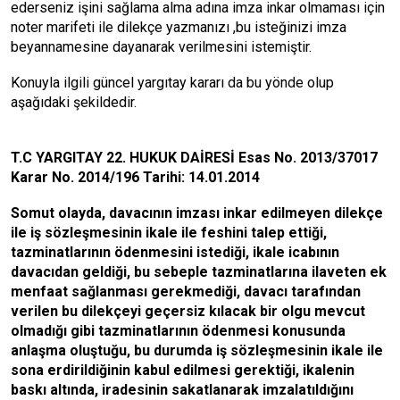
ederseniz işini sağlama alma adına imza inkar olmaması için
noter marifeti ile dilekçe yazmanızı ,bu isteğinizi imza
beyannamesine dayanarak verilmesini istemiştir.
Konuyla ilgili güncel yargıtay kararı da bu yönde olup
aşağıdaki şekildedir.
T.C YARGITAY 22. HUKUK DAİRESİ Esas No. 2013/37017
Karar No. 2014/196 Tarihi: 14.01.2014
Somut olayda, davacının imzası inkar edilmeyen dilekçe
ile iş sözleşmesinin ikale ile feshini talep ettiği,
tazminatlarının ödenmesini istediği, ikale icabının
davacıdan geldiği, bu sebeple tazminatlarına ilaveten ek
menfaat sağlanması gerekmediği, davacı tarafından
verilen bu dilekçeyi geçersiz kılacak bir olgu mevcut
olmadığı gibi tazminatlarının ödenmesi konusunda
anlaşma oluştuğu, bu durumda iş sözleşmesinin ikale ile
sona erdirildiğinin kabul edilmesi gerektiği, ikalenin
baskı altında, iradesinin sakatlanarak imzalatıldığını