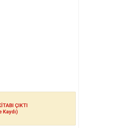
TABI ÇIKTI
e Kaydı)