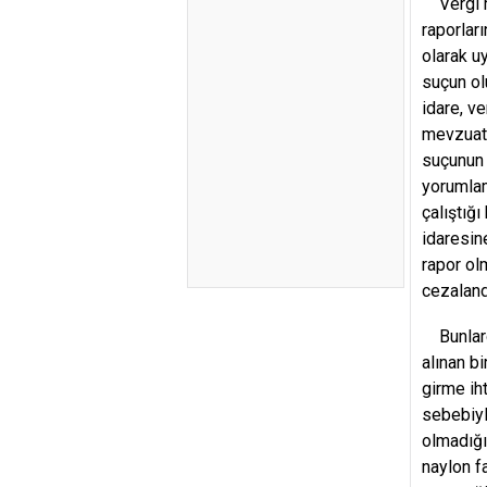
Vergi mü
raporlar
olarak u
suçun ol
idare, v
mevzuat 
suçunun 
yorumlam
çalıştığ
idaresine
rapor ol
cezaland
Bunlarda
alınan b
girme ih
sebebiyl
olmadığı
naylon f