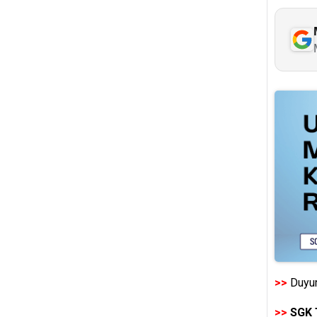
>>
Duyur
>>
SGK 