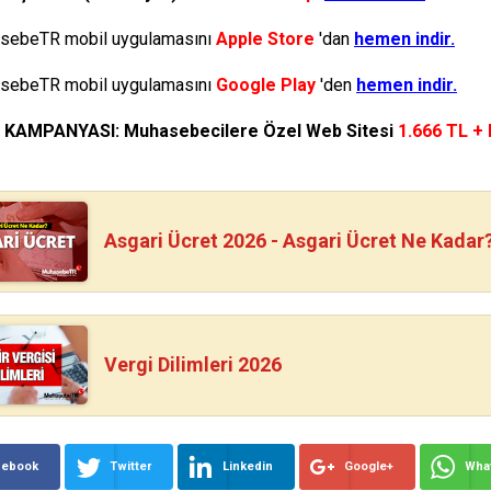
ebeTR mobil uygulamasını
Apple Store
'dan
hemen indir.
ebeTR mobil uygulamasını
Google Play
'den
hemen indir.
N KAMPANYASI: Muhasebecilere Özel Web Sitesi
1.666 TL +
Asgari Ücret 2026 - Asgari Ücret Ne Kadar
Vergi Dilimleri 2026
cebook
Twitter
Linkedin
Google+
Wha