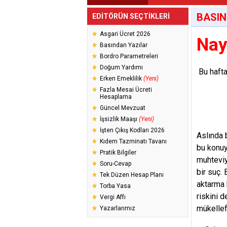
BASIN
EDİTÖRÜN SEÇTİKLERİ
Asgari Ücret 2026
Nay
Basından Yazılar
Bordro Parametreleri
Doğum Yardımı
Bu hafta
Erken Emeklilik
(Yeni)
Fazla Mesai Ücreti
Hesaplama
Güncel Mevzuat
İşsizlik Maaşı
(Yeni)
İşten Çıkış Kodları 2026
Aslında 
Kıdem Tazminatı Tavanı
bu konuy
Pratik Bilgiler
muhteviy
Soru-Cevap
bir suç.
Tek Düzen Hesap Planı
aktarma 
Torba Yasa
riskini d
Vergi Affı
mükellef
Yazarlarımız