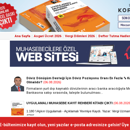
Ana Sayfa
Asgari Ücret 2026
Vergi Dilimleri 2026
Defter Tutma Hadler
E-bültenimize kayıt olun, yeni yazılar e-posta adresinize gelsin! Üye