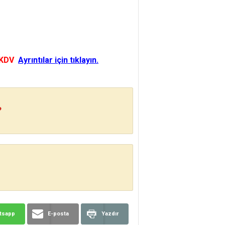
 KDV
Ayrıntılar için tıklayın.
?
tsapp
E-posta
Yazdır