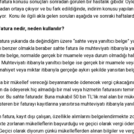
tura konusu sonuçları sonradan görülen bir hastalık gibidir. Öyle 
adan ortaya çıkıyor ve bu fark edildiğinde, indirim konusu yapıla
or. Konu ile ilgili akla gelen soruları aşağıda ve sonraki haftal
atura nedir, neden kullanılır?
atura yukarıda da değindiğim üzere “sahte veya yanıltıcı belge” ya 
 benzer olmakla beraber sahte fatura ile muhteviyatı itibarıyla yan
hte belge, normalde gerçek bir muamele veya durum olmadığı hal
. Muhteviyatı itibarıyla yanıltıcı belge ise gerçek bir muamele v
ahiyet veya miktar itibarıyla gerçeğe aykırı şekilde yansıtan belg
bir mükellef vereceği beyannamede ödenecek vergi çıkacağını 
 da ödeyerek hiç almadığı bir mal veya hizmetin faturasını temin
or. Bu sahte faturadır. Buna mukabil 50 bin TL’lik mal alan bir müke
steren bir faturayı kayıtlarına yansıtırsa muhteviyatı itibarıyla yanı
atura, kayıt dışı çalışan, özellikle alımlarını belgelendirmekte z
te zorlanan mükelleflerin başvurduğu ve geçici olarak vergi öde
Geçici olarak diyorum çünkü mükelleflerden alınan bilgiler ve vergi