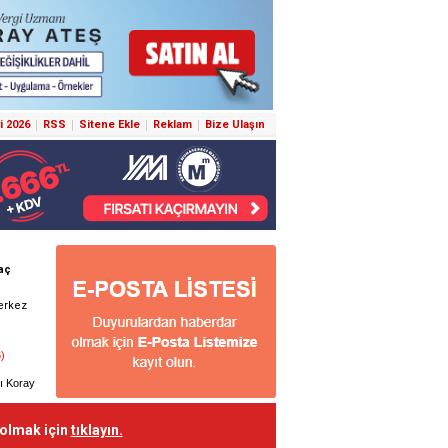
i 2026
RSS
Sitene Ekle
Reklam
Bize Ulaşın
 olmak için
tıklayın.