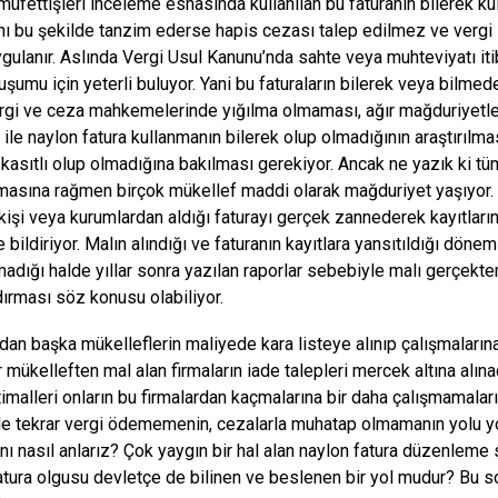
fettişleri inceleme esnasında kullanılan bu faturanın bilerek kul
ını bu şekilde tanzim ederse hapis cezası talep edilmez ve vergi z
ygulanır. Aslında Vergi Usul Kanunu’nda sahte veya muhteviyatı itib
uşumu için yeterli buluyor. Yani bu faturaların bilerek veya bilmed
ergi ve ceza mahkemelerinde yığılma olmaması, ağır mağduriyetler
ile naylon fatura kullanmanın bilerek olup olmadığının araştırılmas
kasıtlı olup olmadığına bakılması gerekiyor. Ancak ne yazık ki tü
asına rağmen birçok mükellef maddi olarak mağduriyet yaşıyor.
ı kişi veya kurumlardan aldığı faturayı gerçek zannederek kayıtları
 bildiriyor. Malın alındığı ve faturanın kayıtlara yansıtıldığı dön
madığı halde yıllar sonra yazılan raporlar sebebiyle malı gerçekte
ırması söz konusu olabiliyor.
n başka mükelleflerin maliyede kara listeye alınıp çalışmalarına
ir mükelleften mal alan firmaların iade talepleri mercek altına alı
timalleri onların bu firmalardan kaçmalarına bir daha çalışmamalar
e tekrar vergi ödememenin, cezalarla muhatap olmamanın yolu yo
nı nasıl anlarız? Çok yaygın bir hal alan naylon fatura düzenleme 
atura olgusu devletçe de bilinen ve beslenen bir yol mudur? Bu 