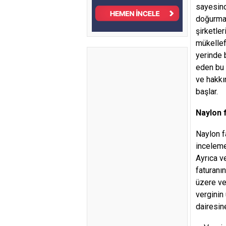
sayesind
doğurmas
şirketle
mükellef
yerinde 
eden bu 
ve hakkı
başlar.
Naylon 
Naylon f
inceleme
Ayrıca v
faturanı
üzere ve
verginin
dairesin