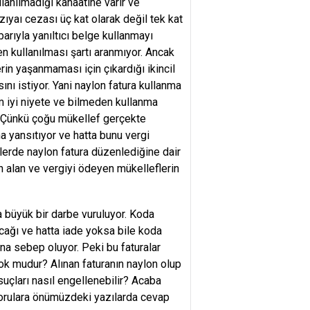
lanılmadığı kanaatine varır ve
ıyaı cezası üç kat olarak değil tek kat
arıyla yanıltıcı belge kullanmayı
en kullanılması şartı aranmıyor. Ancak
in yaşanmaması için çıkardığı ikincil
ını istiyor. Yani naylon fatura kullanma
m iyi niyete ve bilmeden kullanma
 Çünkü çoğu mükellef gerçekte
na yansıtıyor ve hatta bunu vergi
emlerde naylon fatura düzenlediğine dair
n alan ve vergiyi ödeyen mükelleflerin
 büyük bir darbe vuruluyor. Koda
nacağı ve hatta iade yoksa bile koda
ına sebep oluyor. Peki bu faturalar
k mudur? Alınan faturanın naylon olup
suçları nasıl engellenebilir? Acaba
sorulara önümüzdeki yazılarda cevap