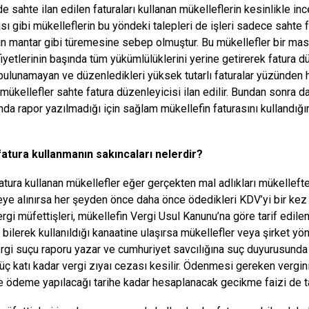
e sahte ilan edilen faturaları kullanan mükelleflerin kesinlikle in
ı gibi mükelleflerin bu yöndeki talepleri de işleri sadece sahte 
rin mantar gibi türemesine sebep olmuştur. Bu mükellefler bir masa 
iyetlerinin başında tüm yükümlülüklerini yerine getirerek fatura 
bulunamayan ve düzenledikleri yüksek tutarlı faturalar yüzünden 
mükellefler sahte fatura düzenleyicisi ilan edilir. Bundan sonra d
nda rapor yazılmadığı için sağlam mükellefin faturasını kullandığ
fatura kullanmanın sakıncaları nelerdir?
atura kullanan mükellefler eğer gerçekten mal adlıkları mükellefte
ye alınırsa her şeyden önce daha önce ödedikleri KDV’yi bir kez
ergi müfettişleri, mükellefin Vergi Usul Kanunu’na göre tarif edile
n bilerek kullanıldığı kanaatine ulaşırsa mükellefler veya şirket yö
rgi suçu raporu yazar ve cumhuriyet savcılığına suç duyurusunda 
 üç katı kadar vergi zıyaı cezası kesilir. Ödenmesi gereken vergin
e ödeme yapılacağı tarihe kadar hesaplanacak gecikme faizi de tah