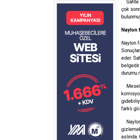
Sahte fa
çok sonr
bulunmuy
Naylon f
Naylon f
Sonuçları
eder. Sa
belgedir
durumu m
Mesela 
komisyon
gidebiliy
farklı gö
Naylon f
gizlemek
aslında. 