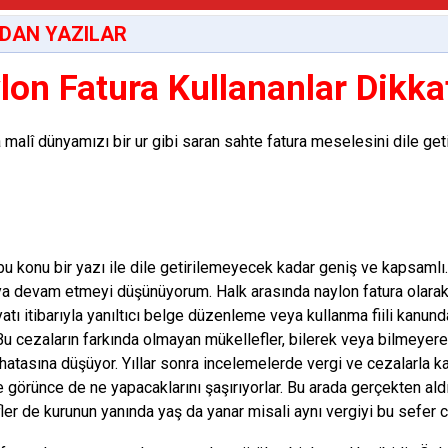
DAN YAZILAR
lon Fatura Kullananlar Dikka
 malî dünyamızı bir ur gibi saran sahte fatura meselesini dile get
bu konu bir yazı ile dile getirilemeyecek kadar geniş ve kapsaml
a devam etmeyi düşünüyorum. Halk arasında naylon fatura olarak 
atı itibarıyla yanıltıcı belge düzenleme veya kullanma fiili kanu
 Bu cezaların farkında olmayan mükellefler, bilerek veya bilmeyere
hatasına düşüyor. Yıllar sonra incelemelerde vergi ve cezalarla kar
e görünce de ne yapacaklarını şaşırıyorlar. Bu arada gerçekten aldı
ler de kurunun yanında yaş da yanar misali aynı vergiyi bu sefer 