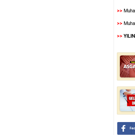
>>
Muhas
>>
Muhas
>>
YILI
Fa