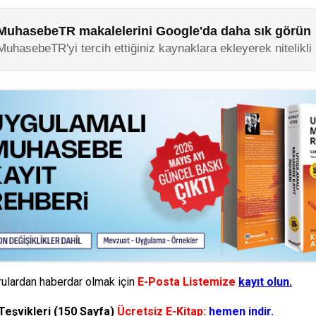
MuhasebeTR makalelerini Google'da daha sık görün
MuhasebeTR'yi tercih ettiğiniz kaynaklara ekleyerek nitelikli
ulardan haberdar olmak için
E-Posta Listemize
kayıt olun.
Teşvikleri (150 Sayfa)
Ücretsiz E-Kitap:
hemen indir.