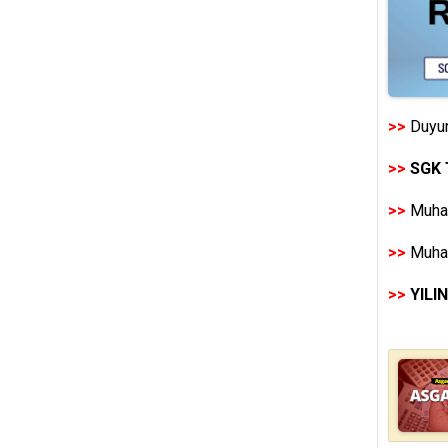
>>
Duyur
>>
SGK 
>>
Muhas
>>
Muhas
>>
YILI