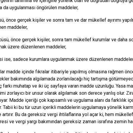
i, gelirin tanımına ve içeriğine yönelik olan ve doğrudan doğruya g
a da uygulanması öngörülen maddeler,
ü, önce gerçek kişiler ve sonra tam ve dar mükellef ayırımı yap
nen maddeler,
üsü, önce gerçek kişiler, sonra tam mükellef kurumlar ve daha s
mak üzere düzenlenen maddeler,
si ise, sadece kurumlara uygulanmak üzere düzenlenen maddeler
lar madde içinde fıkralar itibariyle yapılmış olmasına rağmen önc
kler bakımında algılamada zorlanılacağı hiç tartışma götürmeyece
üç farkı muhatap ve iki üç sayfaya varan madde uzunluğu. Yasa ma
imi zorlayıcı bir unsur olarak algılamak son derece yanlış olur. Zir
oyar. Madde içeriği çok kapsamlı ve uygulama alanı da farklılık i
ir. Tabii ki bu tür uzun içerikli maddelerin uygulamaya yönelik ka
e artırır. Bu da gereksiz vergi ihtilaflarına yol açar ki, hem müke
aresi ve vergi yargı bakımından gereksiz zaman israfına zemin haz