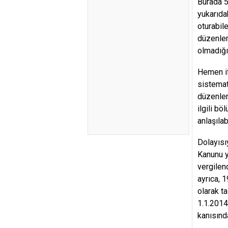
Burada 5
yukarıda
oturabil
düzenlem
olmadığı
Hemen if
sistemat
düzenlem
ilgili bö
anlaşılabi
Dolayısı
Kanunu y
vergilen
ayrıca, 
olarak t
1.1.2014
kanısınd