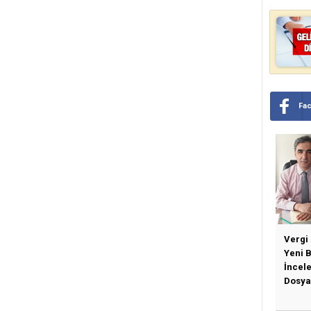
Fa
Vergi
Yeni 
İncel
Dosya