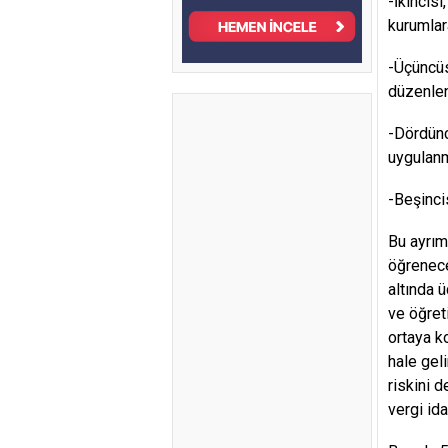
-İkincis
kurumlar
-Üçüncüs
düzenle
-Dördünc
uygulan
-Beşinci
Bu ayrım
öğrenece
altında 
ve öğret
ortaya k
hale gel
riskini d
vergi id