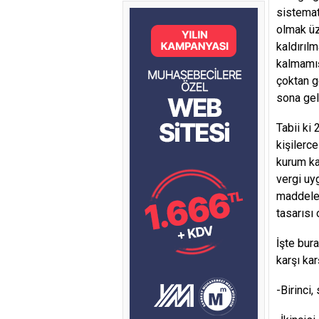
sistemat
olmak üz
kaldırıl
kalmamış
çoktan g
sona gel
Tabii ki
kişilerc
kurum ka
vergi uy
maddeler
tasarısı
İşte bur
karşı kar
-Birinci