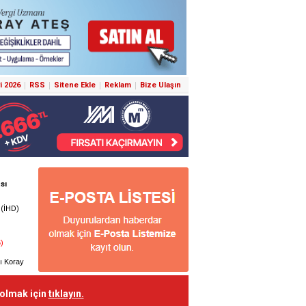
i 2026
RSS
Sitene Ekle
Reklam
Bize Ulaşın
 olmak için
tıklayın.