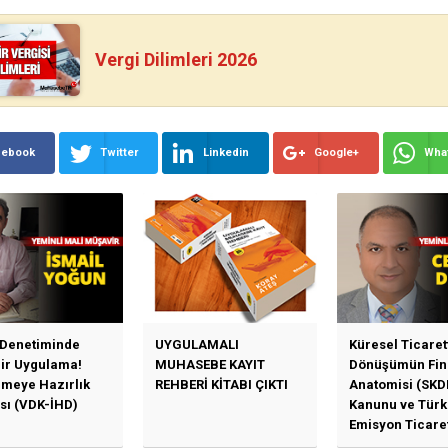
Vergi Dilimleri 2026
cebook
Twitter
Linkedin
Google+
Wha
 Denetiminde
UYGULAMALI
Küresel Ticaret
Bir Uygulama!
MUHASEBE KAYIT
Dönüşümün Fin
emeye Hazırlık
REHBERİ KİTABI ÇIKTI
Anatomisi (SKD
sı (VDK-İHD)
Kanunu ve Türk
Emisyon Ticare
Sistemi (TR-ETS