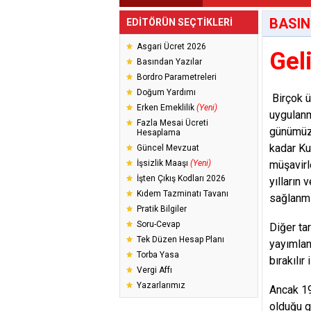
BASIN
EDİTÖRÜN SEÇTİKLERİ
Asgari Ücret 2026
Gel
Basından Yazılar
Bordro Parametreleri
Doğum Yardımı
Birçok ü
Erken Emeklilik
(Yeni)
uygulanm
Fazla Mesai Ücreti
günümüze
Hesaplama
kadar Ku
Güncel Mevzuat
İşsizlik Maaşı
(Yeni)
müşavirl
İşten Çıkış Kodları 2026
yılların 
Kıdem Tazminatı Tavanı
sağlanmı
Pratik Bilgiler
Soru-Cevap
Diğer ta
Tek Düzen Hesap Planı
yayımlan
Torba Yasa
bırakılır
Vergi Affı
Yazarlarımız
Ancak 19
olduğu g