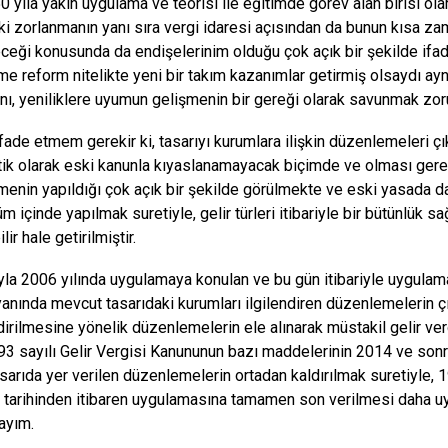
0 yıla yakın uygulama ve teorisi ile eğitimde görev alan birisi ol
ki zorlanmanın yanı sıra vergi idaresi açısından da bunun kısa 
eceği konusunda da endişelerinim olduğu çok açık bir şekilde ifa
e reform nitelikte yeni bir takım kazanımlar getirmiş olsaydı aynı
nı, yeniliklere uyumun gelişmenin bir gereği olarak savunmak zor
ade etmem gerekir ki, tasarıyı kurumlara ilişkin düzenlemeleri çı
ik olarak eski kanunla kıyaslanamayacak biçimde ve olması gerek
enin yapıldığı çok açık bir şekilde görülmekte ve eski yasada d
lüm içinde yapılmak suretiyle, gelir türleri itibariyle bir bütünlük
lir hale getirilmiştir.
yla 2006 yılında uygulamaya konulan ve bu gün itibariyle uygulam
anında mevcut tasarıdaki kurumları ilgilendiren düzenlemelerin çı
dirilmesine yönelik düzenlemelerin ele alınarak müstakil gelir ve
193 sayılı Gelir Vergisi Kanununun bazı maddelerinin 2014 ve sonr
asarıda yer verilen düzenlemelerin ortadan kaldırılmak suretiyle, 
 tarihinden itibaren uygulamasına tamamen son verilmesi daha uy
ayım.