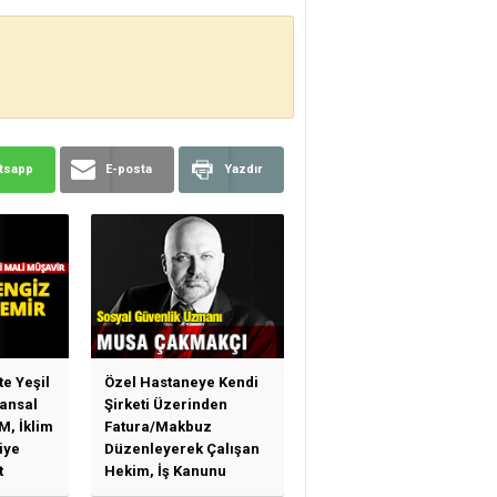
tsapp
E-posta
Yazdır
te Yeşil
Özel Hastaneye Kendi
ansal
Şirketi Üzerinden
M, İklim
Fatura/Makbuz
iye
Düzenleyerek Çalışan
t
Hekim, İş Kanunu
)
Hükümlerinden