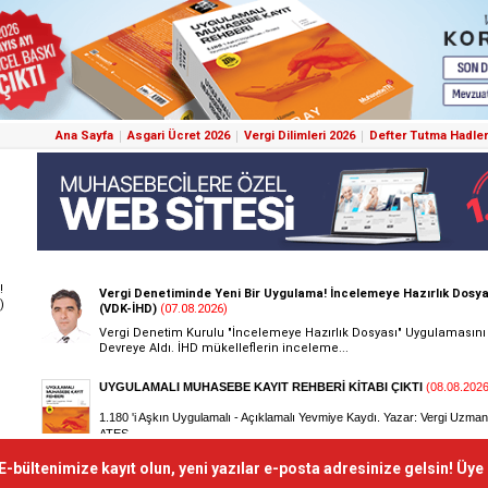
Ana Sayfa
Asgari Ücret 2026
Vergi Dilimleri 2026
Defter Tutma Hadler
!
)
E-bültenimize kayıt olun, yeni yazılar e-posta adresinize gelsin! Üye