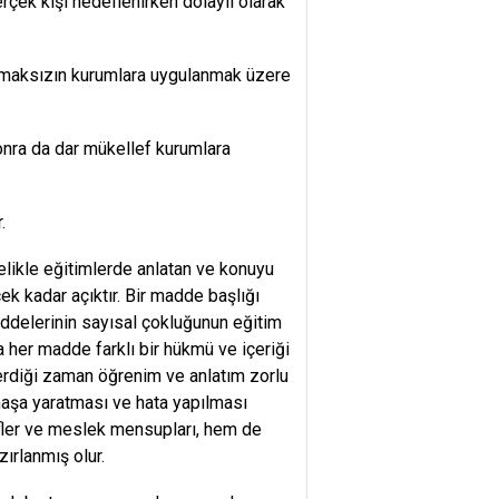
erçek kişi hedeflenirken dolaylı olarak
ılmaksızın kurumlara uygulanmak üzere
onra da dar mükellef kurumlara
.
elikle eğitimlerde anlatan ve konuyu
k kadar açıktır. Bir madde başlığı
ddelerinin sayısal çokluğunun eğitim
a her madde farklı bir hükmü ve içeriği
çerdiği zaman öğrenim ve anlatım zorlu
rmaşa yaratması ve hata yapılması
llefler ve meslek mensupları, hem de
ırlanmış olur.