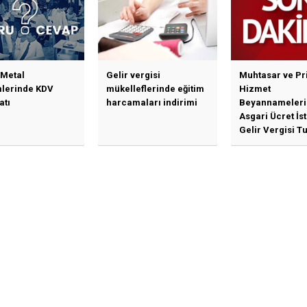
Bir Açıklama Geldi
 Metal
Gelir vergisi
Muhtasar ve Pr
mlerinde KDV
mükelleflerinde eğitim
Hizmet
atı
harcamaları indirimi
Beyannameleri
Asgari Ücret İs
Gelir Vergisi Tu
Güncellenmesi
İlişkin Duyuru