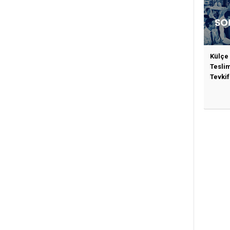
Külçe
Tesli
Tevkif