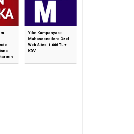
im
Yılın Kampanyası:
Muhasebecilere Özel
nde
Web Sitesi 1.666 TL +
tisna
KDV
tarının
ne