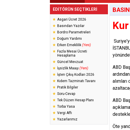
BASIN
EDİTÖRÜN SEÇTİKLERİ
Asgari Ücret 2026
Kur
Basından Yazılar
Bordro Parametreleri
Doğum Yardımı
Suriye'y
Erken Emeklilik
(Yeni)
İSTANBUL
Fazla Mesai Ücreti
yönündek
Hesaplama
Güncel Mevzuat
ABD Başk
İşsizlik Maaşı
(Yeni)
ardından
İşten Çıkış Kodları 2026
alımları
Kıdem Tazminatı Tavanı
Pratik Bilgiler
azaltaca
Soru-Cevap
ABD Başk
Tek Düzen Hesap Planı
Torba Yasa
açıklama
Vergi Affı
destekle
Yazarlarımız
Öte yand