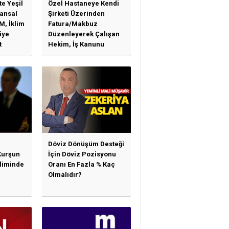
te Yeşil
Özel Hastaneye Kendi
ansal
Şirketi Üzerinden
M, İklim
Fatura/Makbuz
iye
Düzenleyerek Çalışan
t
Hekim, İş Kanunu
)
Hükümlerinden
arı)
Yararlanabilir Mi?
Döviz Dönüşüm Desteği
Kurşun
İçin Döviz Pozisyonu
sliminde
Oranı En Fazla % Kaç
Olmalıdır?