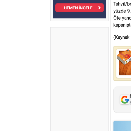
Tahvil/b
yüzde 9.
Öte yand
kapanışt
(Kaynak: