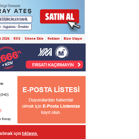
i 2026
RSS
Sitene Ekle
Reklam
Bize Ulaşın
 olmak için
tıklayın.