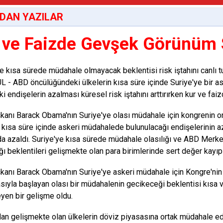
DAN YAZILAR
 ve Faizde Gevşek Görünüm 
e kısa sürede müdahale olmayacak beklentisi risk iştahını canlı 
 - ABD öncülüğündeki ülkelerin kısa süre içinde Suriye'ye bir 
i endişelerin azalması küresel risk iştahını arttırırken kur ve fai
anı Barack Obama'nın Suriye'ye olası müdahale için kongrenin o
 kısa süre içinde askeri müdahalede bulunulacağı endişelerinin 
 da azaldı. Suriye'ye kısa sürede müdahale olasılığı ve ABD Merkez
ğı beklentileri gelişmekte olan para birimlerinde sert değer kayı
anı Barack Obama'nın Suriye'ye askeri müdahale için Kongre'nin
sıyla başlayan olası bir müdahalenin gecikeceği beklentisi kısa v
yen bir gelişme oldu.
an gelişmekte olan ülkelerin döviz piyasasına ortak müdahale ede