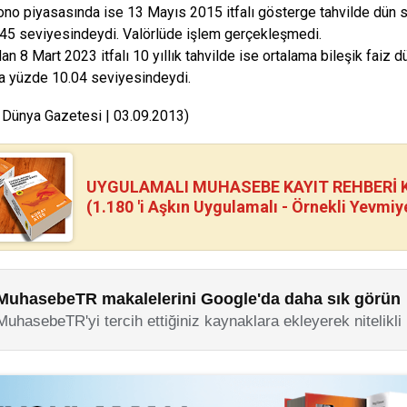
ono piyasasında ise 13 Mayıs 2015 itfalı gösterge tahvilde dün s
45 seviyesindeydi. Valörlüde işlem gerçekleşmedi.
an 8 Mart 2023 itfalı 10 yıllık tahvilde ise ortalama bileşik faiz 
a yüzde 10.04 seviyesindeydi.
 Dünya Gazetesi | 03.09.2013)
UYGULAMALI MUHASEBE KAYIT REHBERİ Kİ
(1.180 'i Aşkın Uygulamalı - Örnekli Yevmiy
MuhasebeTR makalelerini Google'da daha sık görün
MuhasebeTR'yi tercih ettiğiniz kaynaklara ekleyerek nitelikli