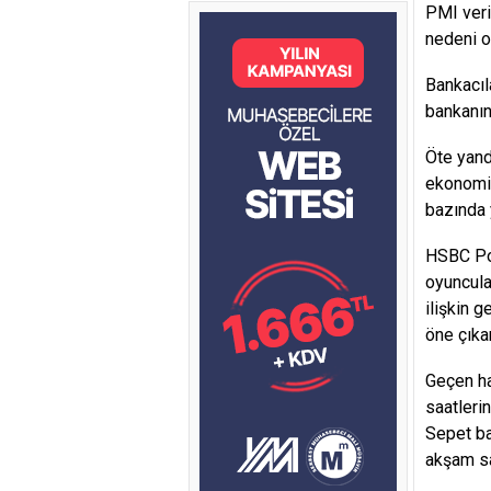
PMI veri
nedeni o
Bankacıl
bankanın
Öte yand
ekonomis
bazında 
HSBC Por
oyuncula
ilişkin 
öne çıka
Geçen ha
saatleri
Sepet ba
akşam sa