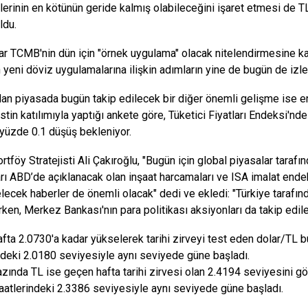
lerinin en kötünün geride kalmış olabileceğini işaret etmesi de T
ldu.
ar TCMB'nin dün için "örnek uygulama" olacak nitelendirmesine ka
 yeni döviz uygulamalarına ilişkin adımların yine de bugün de izle
an piyasada bugün takip edilecek bir diğer önemli gelişme ise enf
tin katılımıyla yaptığı ankete göre, Tüketici Fiyatları Endeksi'
yüzde 0.1 düşüş bekleniyor.
tföy Stratejisti Ali Çakıroğlu, "Bugün için global piyasalar taraf
rı ABD’de açıklanacak olan inşaat harcamaları ve ISA imalat endek
gelecek haberler de önemli olacak" dedi ve ekledi: "Türkiye tarafı
rken, Merkez Bankası'nın para politikası aksiyonları da takip ed
fta 2.0730'a kadar yükselerek tarihi zirveyi test eden dolar/TL 
ndeki 2.0180 seviyesiyle aynı seviyede güne başladı.
zında TL ise geçen hafta tarihi zirvesi olan 2.4194 seviyesini g
atlerindeki 2.3386 seviyesiyle aynı seviyede güne başladı.