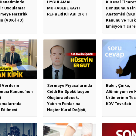
 Denetiminde
UYGULAMALI
Küresel Ticaret
Bir Uygulama!
MUHASEBE KAYIT
Dönüşümün Fin
emeye Hazırlık
REHBERİ KİTABI ÇIKTI
Anatomisi (SKD
sı (VDK-İHD)
Kanunu ve Türk
Emisyon Ticare
Sistemi (TR-ETS
Uygulama Esasl
l Verilerin
Sermaye Piyasalarında
Bakır, Çinko,
ması Kanunu'nun
Ciddi Bir Spekülasyon
Alüminyum ve 
)
Oluşturabilecek,
Ürünlerinin Te
amalarında
Yatırım Fonlarına
KDV Tevkifatı
 Edilmesi
Neşter Kural Değişti,
en Özet Başlıklar
SPK’dan Kritik Hamle
Haberlerine Sermaye
Piyasası Kurulundan
Yalanlama Ve Yerinde