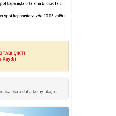
pot kapanışta ortalama bileşik faiz
dün spot kapanışta yüzde 10.05 valörlü
TABI ÇIKTI
e Kaydı)
 makalelere daha kolay ulaşın.