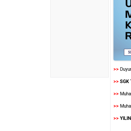
>>
Duyur
>>
SGK 
>>
Muhas
>>
Muhas
>>
YILI