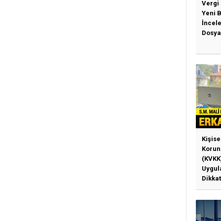
Vergi
Yeni 
İncel
Dosya
Kişise
Korun
(KVKK
Uygul
Dikkat
Gerek