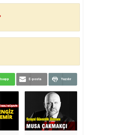
?
tsapp
E-posta
Yazdır