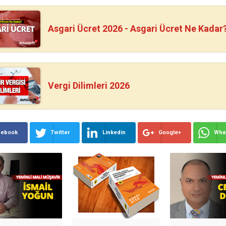
Asgari Ücret 2026 - Asgari Ücret Ne Kadar
Vergi Dilimleri 2026
cebook
Twitter
Linkedin
Google+
Wha