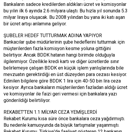
Bankaların sadece kredilerden aldıkları ücret ve komisyonlar
bu yılın ilk 6 ayında 2.6 milyara ulaştı. Bu hızla yıl sonunda 5.3
milyar liraya oluşacak. Bu 2008 yılından bu yana iki katı aşan
bir ücret artışı anlamına geliyor.
ŞUBELER HEDEF TUTTURMAK ADINA YAPIYOR
Bankacılar şube müdürlerinin şube hedeflerini tutturmak için
müşterilerden fazla komisyon kesme yoluna gittiğini
belirtiyor. Ancak BDDK hatanın hangi birimde olduğuyla
ilgilenmiyor. Özellikle kredi kartı ve diğer ücretlerde sınır
belirlemeye çalışan BDDK en küçük işlem yanlışlarında bile
mevzuatın gerektirdiği en üst düzeyden para cezası kesiyor.
Edinilen bilgilere göre BDDK 1 lira için 40-50 bin lira ceza
kesiyor. Ayrıca bankaların müşterilerden fazladan aldığı ücret
ve komisyonlar ile faizi geri vermesi için bankalara yazı
gönderildiği belirtiliyor.
REKABET'TEN 1.1 MİLYAR CEZA YEMİŞLERDİ
Rekabet Kurumu kısa süre önce bankalara ceza yağdırmıştı.
Bu nedenle kamuoyunda da büyük tartışmalar yaşanmıştı.
Rekabet Kurumu, Türkiye'de faaliyet gösteren 12 bankanın