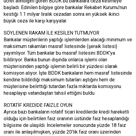
ücret alındığını gören BDDK bu bankalara ceza kesmeye
başladı. Edinilen bilgiye göre bankalar Rekabet Kurumu'nun
kestiği 1.1 milyar liralık cezadan sonra en yüksek ikinci
büyük ceza ile karşı karşıyalar.
SÖYLENEN RAKAM İLE KESİLEN TUTMUYOR
Bankalar müşterilerin yaptığı işlemlerden alacağı minimum ve
maksimum rakamları masraf listesinde (şeraik listesi)
yayımlıyor. Tüm bankalar bu masraf listesini BDDK'ya
bildiriyor. Banka bunun dışında onlarca işlemi olan
müşterisinden yaptığı işlemin belirli bir yüzdesi olarak
komisyon alıyor. İşte BDDK bankaların hem masraf listesinde
kendine bildirdiği maksimum tutarları aştığını hem de
müşterisine belirttiği tutardan fazla miktarda komisyonu
hesaplayıp vatandaştan tahsil ettiğini buldu.
ROTATİF KREDİDE FAİZLE OYUN
Ayrıca bazı bankaların rotatif ticari kredilerde kredi hareketli
olduğu için belirtilen faiz oranının üstünde faiz hesaplandığı
bilgisine de ulaşıldı. İncelemeler sonucunda yüzde 18 faiz
oranı ile anlaşılmışken, yüzde 20'lik faiz oranı üzerinden