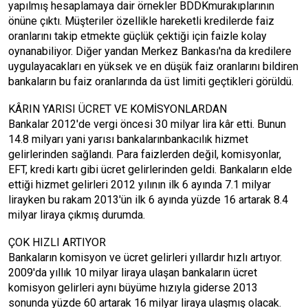
yapılmış hesaplamaya dair örnekler BDDKmurakıplarının
önüne çıktı. Müşteriler özellikle hareketli kredilerde faiz
oranlarını takip etmekte güçlük çektiği için faizle kolay
oynanabiliyor. Diğer yandan Merkez Bankası'na da kredilere
uygulayacakları en yüksek ve en düşük faiz oranlarını bildiren
bankaların bu faiz oranlarında da üst limiti geçtikleri görüldü.
KÂRIN YARISI ÜCRET VE KOMİSYONLARDAN
Bankalar 2012'de vergi öncesi 30 milyar lira kâr etti. Bunun
14.8 milyarı yani yarısı bankalarınbankacılık hizmet
gelirlerinden sağlandı. Para faizlerden değil, komisyonlar,
EFT, kredi kartı gibi ücret gelirlerinden geldi. Bankaların elde
ettiği hizmet gelirleri 2012 yılının ilk 6 ayında 7.1 milyar
lirayken bu rakam 2013'ün ilk 6 ayında yüzde 16 artarak 8.4
milyar liraya çıkmış durumda.
ÇOK HIZLI ARTIYOR
Bankaların komisyon ve ücret gelirleri yıllardır hızlı artıyor.
2009'da yıllık 10 milyar liraya ulaşan bankaların ücret
komisyon gelirleri aynı büyüme hızıyla giderse 2013
sonunda yüzde 60 artarak 16 milyar liraya ulaşmış olacak.