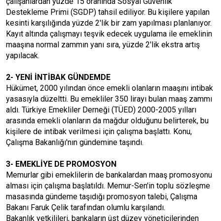
çalışanlardan yüzde 15 oranında Sosyal Güvenlik
Destekleme Primi (SGDP) tahsil ediliyor. Bu kişilere yapılan
kesinti karşılığında yüzde 2'lik bir zam yapılması planlanıyor.
Kayıt altında çalışmayı teşvik edecek uygulama ile emeklinin
maaşına normal zammın yanı sıra, yüzde 2'lik ekstra artış
yapılacak.
2- YENİ İNTİBAK GÜNDEMDE
Hükümet, 2000 yılından önce emekli olanların maaşını intibak
yasasıyla düzeltti. Bu emekliler 350 lirayı bulan maaş zammı
aldı. Türkiye Emekliler Derneği (TÜED) 2000-2005 yılları
arasında emekli olanların da mağdur olduğunu belirterek, bu
kişilere de intibak verilmesi için çalışma başlattı. Konu,
Çalışma Bakanlığı'nın gündemine taşındı.
3- EMEKLİYE DE PROMOSYON
Memurlar gibi emeklilerin de bankalardan maaş promosyonu
alması için çalışma başlatıldı. Memur-Sen'in toplu sözleşme
masasında gündeme taşıdığı promosyon talebi, Çalışma
Bakanı Faruk Çelik tarafından olumlu karşılandı.
Bakanlık yetkilileri, bankaların üst düzey yöneticilerinden