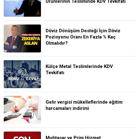
Ürünlerinin Tesliminde KDV Tevkifatı
Döviz Dönüşüm Desteği İçin Döviz
Pozisyonu Oranı En Fazla % Kaç
Olmalıdır?
Külçe Metal Teslimlerinde KDV
Tevkifatı
Gelir vergisi mükelleflerinde eğitim
harcamaları indirimi
Muhtasar ve Prim Hizmet