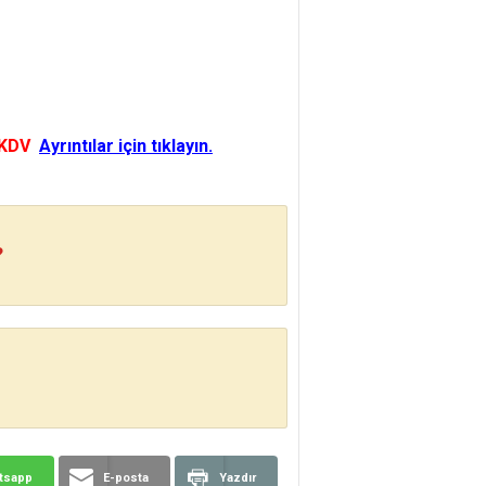
 KDV
Ayrıntılar için tıklayın.
?
tsapp
E-posta
Yazdır