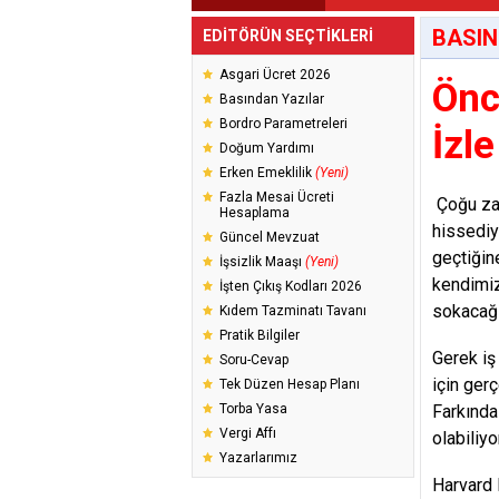
BASIN
EDİTÖRÜN SEÇTİKLERİ
Asgari Ücret 2026
Önc
Basından Yazılar
Bordro Parametreleri
İzle
Doğum Yardımı
Erken Emeklilik
(Yeni)
Fazla Mesai Ücreti
Çoğu za
Hesaplama
hissediy
Güncel Mevzuat
geçtiğin
İşsizlik Maaşı
(Yeni)
kendimiz
İşten Çıkış Kodları 2026
sokacağı
Kıdem Tazminatı Tavanı
Pratik Bilgiler
Gerek iş
Soru-Cevap
için ger
Tek Düzen Hesap Planı
Torba Yasa
Farkında
Vergi Affı
olabiliyor
Yazarlarımız
Harvard 