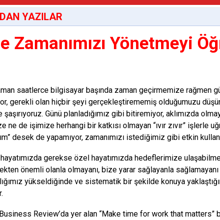
DAN YAZILAR
e Zamanımızı Yönetmeyi Öğ
man saatlerce bilgisayar başında zaman geçirmemize rağmen gü
or, gerekli olan hiçbir şeyi gerçekleştirememiş olduğumuzu düşün
e şaşırıyoruz. Günü planladığımız gibi bitiremiyor, aklımızda olmay
e ne de işimize herhangi bir katkısı olmayan “ıvır zıvır” işlerle u
m” desek de yapamıyor, zamanımızı istediğimiz gibi etkin kulla
 hayatımızda gerekse özel hayatımızda hedeflerimize ulaşabilme
çekten önemli olanla olmayanı, bize yarar sağlayanla sağlamayanı 
lığımız yükseldiğinde ve sistematik bir şekilde konuya yaklaştı
.
Business Review’da yer alan “Make time for work that matters” ba