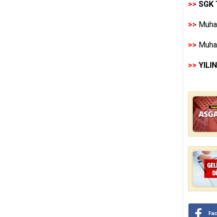
>>
SGK 
>>
Muhas
>>
Muhas
>>
YILI
Fa