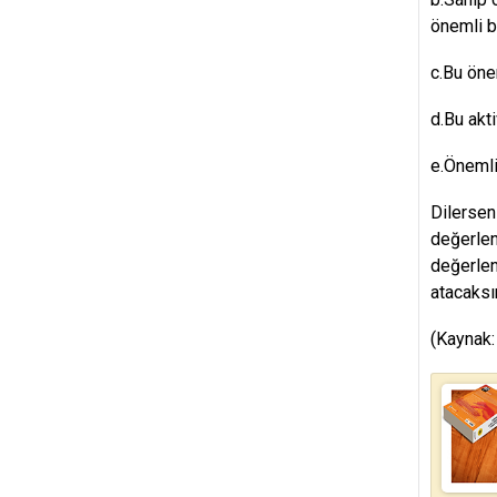
önemli b
c.Bu önem
d.Bu akti
e.Önemli 
Dilerse
değerlen
değerlen
atacaksı
(Kaynak: