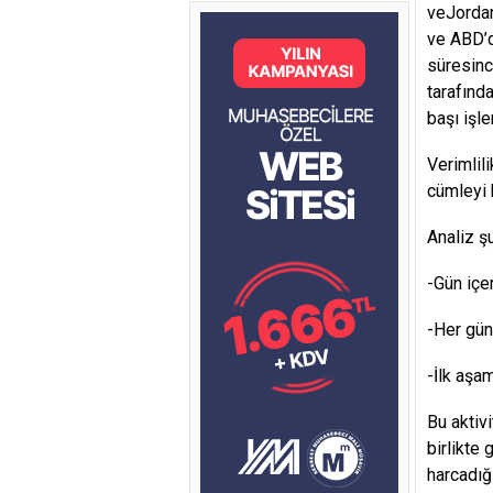
veJordan
ve ABD’d
süresinc
tarafınd
başı işle
Verimlil
cümleyi h
Analiz ş
-Gün içe
-Her gün
-İlk aşa
Bu aktiv
birlikte
harcadığ