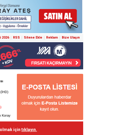
i 2026
RSS
Sitene Ekle
Reklam
Bize Ulaşın
 olmak için
tıklayın.