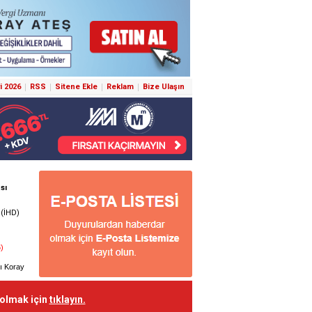
i 2026
RSS
Sitene Ekle
Reklam
Bize Ulaşın
 olmak için
tıklayın.