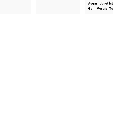
Asgari Ücret İs
Gelir Vergisi Tu
Güncellenmesi
İlişkin Duyuru