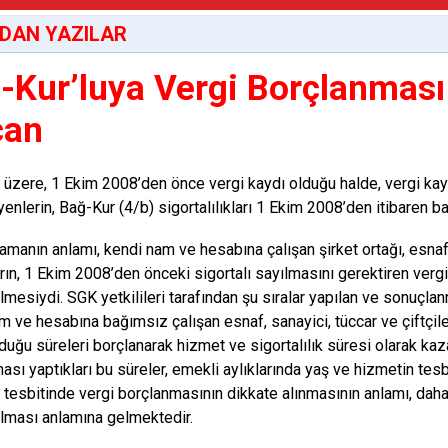
DAN YAZILAR
-Kur’luya Vergi Borçlanması
can
i üzere, 1 Ekim 2008’den önce vergi kaydı olduğu halde, vergi kay
enlerin, Bağ-Kur (4/b) sigortalılıkları 1 Ekim 2008’den itibaren ba
amanın anlamı, kendi nam ve hesabına çalışan şirket ortağı, esnaf,
arın, 1 Ekim 2008’den önceki sigortalı sayılmasını gerektiren vergi
lmesiydi. SGK yetkilileri tarafından şu sıralar yapılan ve sonuçl
m ve hesabına bağımsız çalışan esnaf, sanayici, tüccar ve çiftçi
lduğu süreleri borçlanarak hizmet ve sigortalılık süresi olarak kaz
ası yaptıkları bu süreler, emekli aylıklarında yaş ve hizmetin tesb
 tesbitinde vergi borçlanmasının dikkate alınmasının anlamı, dah
lması anlamına gelmektedir.