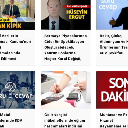
l Verilerin
Sermaye Piyasalarında
Bakır, Çinko,
ması Kanunu'nun
Ciddi Bir Spekülasyon
Alüminyum ve 
)
Oluşturabilecek,
Ürünlerinin Te
amalarında
Yatırım Fonlarına
KDV Tevkifatı
 Edilmesi
Neşter Kural Değişti,
en Özet Başlıklar
SPK’dan Kritik Hamle
Haberlerine Sermaye
Piyasası Kurulundan
Yalanlama Ve Yerinde
Bir Açıklama Geldi
 Metal
Gelir vergisi
Muhtasar ve Pr
mlerinde KDV
mükelleflerinde eğitim
Hizmet
atı
harcamaları indirimi
Beyannameleri