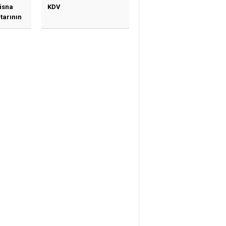
tisna
KDV
tarının
ne