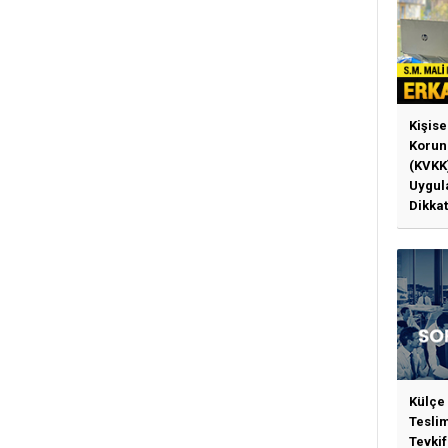
Kişise
Korun
(KVKK
Uygul
Dikkat
Gerek
Külçe
Tesli
Tevkif