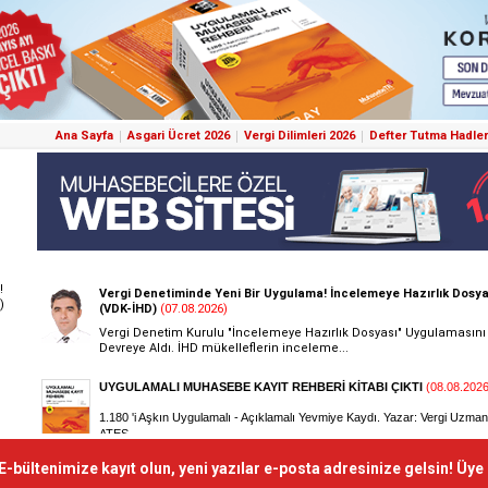
Ana Sayfa
Asgari Ücret 2026
Vergi Dilimleri 2026
Defter Tutma Hadler
!
)
E-bültenimize kayıt olun, yeni yazılar e-posta adresinize gelsin! Üye