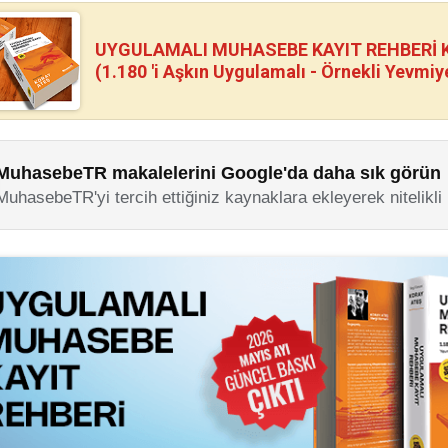
UYGULAMALI MUHASEBE KAYIT REHBERİ Kİ
(1.180 'i Aşkın Uygulamalı - Örnekli Yevmiy
MuhasebeTR makalelerini Google'da daha sık görün
MuhasebeTR'yi tercih ettiğiniz kaynaklara ekleyerek nitelikli