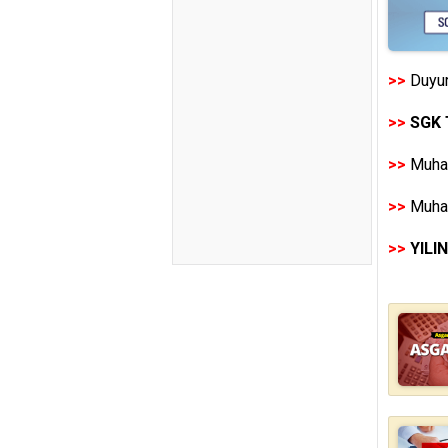
>>
Duyur
>>
SGK 
>>
Muhas
>>
Muhas
>>
YILI