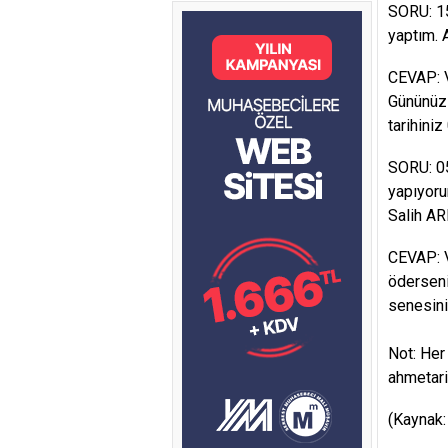
SORU: 15
yaptım. 
CEVAP: V
Gününüz 
tarihini
SORU: 05
yapıyoru
Salih AR
CEVAP: Ve
öderseniz
senesini
Not: Her
ahmetari
(Kaynak: