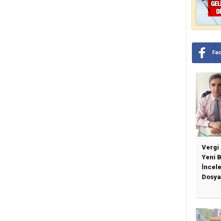
Fa
Vergi
Yeni 
İncel
Dosya