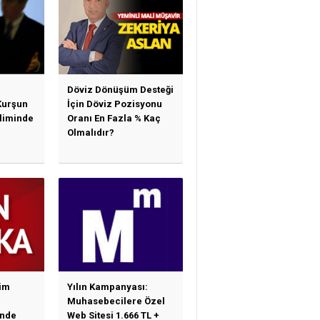
Döviz Dönüşüm Desteği
Kurşun
İçin Döviz Pozisyonu
sliminde
Oranı En Fazla % Kaç
Olmalıdır?
im
Yılın Kampanyası:
Muhasebecilere Özel
nde
Web Sitesi 1.666 TL +