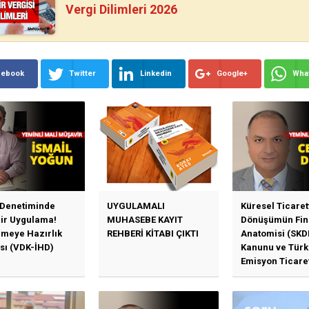
Vergi Dilimleri 2026
cebook
Twitter
Linkedin
Google+
Wha
 Denetiminde
UYGULAMALI
Küresel Ticaret
Bir Uygulama!
MUHASEBE KAYIT
Dönüşümün Fin
emeye Hazırlık
REHBERİ KİTABI ÇIKTI
Anatomisi (SKD
sı (VDK-İHD)
Kanunu ve Türk
Emisyon Ticare
Sistemi (TR-ETS
Uygulama Esasl