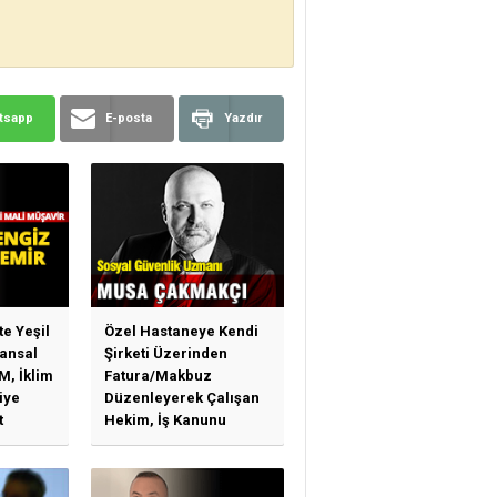
tsapp
E-posta
Yazdır
te Yeşil
Özel Hastaneye Kendi
ansal
Şirketi Üzerinden
M, İklim
Fatura/Makbuz
iye
Düzenleyerek Çalışan
t
Hekim, İş Kanunu
)
Hükümlerinden
arı)
Yararlanabilir Mi?