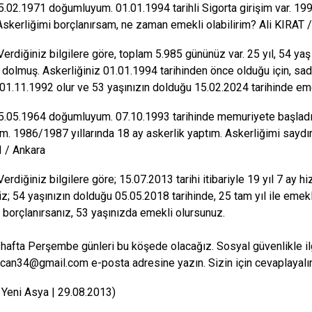
.02.1971 doğumluyum. 01.01.1994 tarihli Sigorta girişim var. 199
Askerliğimi borçlanırsam, ne zaman emekli olabilirim? Ali KIRAT /
erdiğiniz bilgilere göre, toplam 5.985 gününüz var. 25 yıl, 54 yaş 
dolmuş. Askerliğiniz 01.01.1994 tarihinden önce olduğu için, sade
z 01.11.1992 olur ve 53 yaşınızın dolduğu 15.02.2024 tarihinde eme
.05.1964 doğumluyum. 07.10.1993 tarihinde memuriyete başlad
m. 1986/1987 yıllarında 18 ay askerlik yaptım. Askerliğimi saydı
I / Ankara
rdiğiniz bilgilere göre; 15.07.2013 tarihi itibariyle 19 yıl 7 ay hi
; 54 yaşınızın dolduğu 05.05.2018 tarihinde, 25 tam yıl ile emekli 
 borçlanırsanız, 53 yaşınızda emekli olursunuz.
 hafta Perşembe günleri bu köşede olacağız. Sosyal güvenlikle ilgil
can34@gmail.com e-posta adresine yazın. Sizin için cevaplayalı
 Yeni Asya | 29.08.2013)