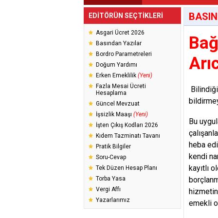
BASIN
EDİTÖRÜN SEÇTİKLERİ
Asgari Ücret 2026
Bağ
Basından Yazılar
Bordro Parametreleri
Arı
Doğum Yardımı
Erken Emeklilik
(Yeni)
Fazla Mesai Ücreti
Bilindiğ
Hesaplama
bildirmey
Güncel Mevzuat
İşsizlik Maaşı
(Yeni)
Bu uygul
İşten Çıkış Kodları 2026
çalışanl
Kıdem Tazminatı Tavanı
heba edi
Pratik Bilgiler
kendi na
Soru-Cevap
kayıtlı o
Tek Düzen Hesap Planı
Torba Yasa
borçlanm
Vergi Affı
hizmetin
Yazarlarımız
emekli o