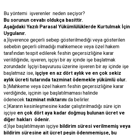
Bu yöntemi işverenler neden seçiyor?
Bu sorunun cevabı oldukça basittir.
Aşağıdaki Yazılı Parasal Yükümlülüklerde Kurtulmak İçin
Uygulanır.
a.)İşverence geçerli sebep gösterilmediği veya gösterilen
sebebin geçerli olmadığı mahkemece veya özel hakem
tarafından tespit edilerek feshin geçersizliğine karar
verildiğinde, işveren, işçiyi bir ay içinde işe başlatmak
zorundadır. İşçiyi başvurusu üzerine işveren bir ay içinde işe
başlatmaz ise,
işçiye en az dört aylık ve en çok sekiz
aylık ücreti tutarında tazminat ödemekle yükümlü olur.
b.)Mahkeme veya özel hakem feshin geçersizliğine karar
verdiğinde, işçinin işe başlatılmaması halinde
ödenecek
tazminat miktarını
da belirler.
c.)Kararın kesinleşmesine kadar çalıştırılmadığı süre için
işçiye
en çok dört aya kadar doğmuş bulunan ücret ve
diğer hakları ödenir.
d.)İşe başlatılmayan işçiye
bildirim süresi verilmemiş veya
bildirim süresine ait ücret peşin ödenmemişse, bu