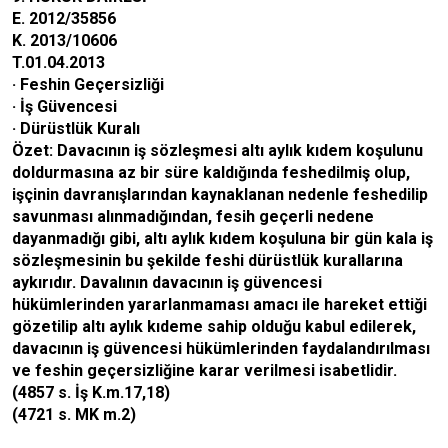
E. 2012/35856
K. 2013/10606
T.01.04.2013
· Feshin Geçersizliği
· İş Güvencesi
· Dürüstlük Kuralı
Özet: Davacının iş sözleşmesi altı aylık kıdem koşulunu
doldurmasına az bir süre kaldığında feshedilmiş olup,
işçinin davranışlarından kaynaklanan nedenle feshedilip
savunması alınmadığından, fesih geçerli nedene
dayanmadığı gibi, altı aylık kıdem koşuluna bir gün kala iş
sözleşmesinin bu şekilde feshi dürüstlük kurallarına
aykırıdır. Davalının davacının iş güvencesi
hükümlerinden yararlanmaması amacı ile hareket ettiği
gözetilip altı aylık kıdeme sahip olduğu kabul edilerek,
davacının iş güvencesi hükümlerinden faydalandırılması
ve feshin geçersizliğine karar verilmesi isabetlidir.
(4857 s. İş K.m.17,18)
(4721 s. MK m.2)