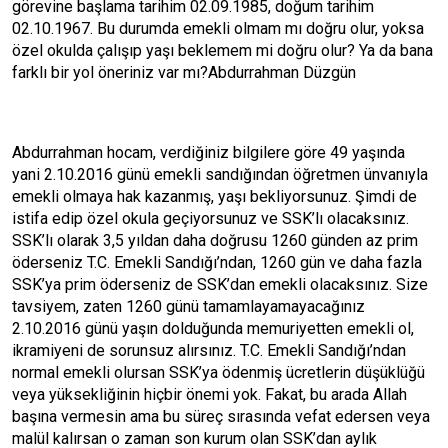
görevine başlama tarihim 02.09.1985, doğum tarihim
02.10.1967. Bu durumda emekli olmam mı doğru olur, yoksa
özel okulda çalışıp yaşı beklemem mi doğru olur? Ya da bana
farklı bir yol öneriniz var mı?Abdurrahman Düzgün
Abdurrahman hocam, verdiğiniz bilgilere göre 49 yaşında
yani 2.10.2016 günü emekli sandığından öğretmen ünvanıyla
emekli olmaya hak kazanmış, yaşı bekliyorsunuz. Şimdi de
istifa edip özel okula geçiyorsunuz ve SSK’lı olacaksınız.
SSK’lı olarak 3,5 yıldan daha doğrusu 1260 günden az prim
öderseniz T.C. Emekli Sandığı’ndan, 1260 gün ve daha fazla
SSK’ya prim öderseniz de SSK’dan emekli olacaksınız. Size
tavsiyem, zaten 1260 günü tamamlayamayacağınız
2.10.2016 günü yaşın dolduğunda memuriyetten emekli ol,
ikramiyeni de sorunsuz alırsınız. T.C. Emekli Sandığı’ndan
normal emekli olursan SSK’ya ödenmiş ücretlerin düşüklüğü
veya yüksekliğinin hiçbir önemi yok. Fakat, bu arada Allah
başına vermesin ama bu süreç sırasında vefat edersen veya
malül kalırsan o zaman son kurum olan SSK’dan aylık