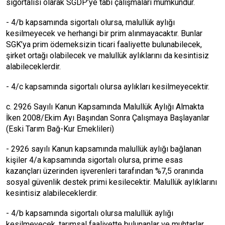
sigortalısı olarak SGDP’ye tabi çalışmaları mümkündür.
- 4/b kapsamında sigortalı olursa, malullük aylığı
kesilmeyecek ve herhangi bir prim alınmayacaktır. Bunlar
SGK’ya prim ödemeksizin ticari faaliyette bulunabilecek,
şirket ortağı olabilecek ve malullük aylıklarını da kesintisiz
alabileceklerdir.
- 4/c kapsamında sigortalı olursa aylıkları kesilmeyecektir.
c. 2926 Sayılı Kanun Kapsamında Malullük Aylığı Almakta
İken 2008/Ekim Ayı Başından Sonra Çalışmaya Başlayanlar
(Eski Tarım Bağ-Kur Emeklileri)
- 2926 sayılı Kanun kapsamında malullük aylığı bağlanan
kişiler 4/a kapsamında sigortalı olursa, prime esas
kazançları üzerinden işverenleri tarafından %7,5 oranında
sosyal güvenlik destek primi kesilecektir. Malullük aylıklarını
kesintisiz alabileceklerdir.
- 4/b kapsamında sigortalı olursa malullük aylığı
kesilmeyecek, tarımsal faaliyette bulunanlar ve muhtarlar