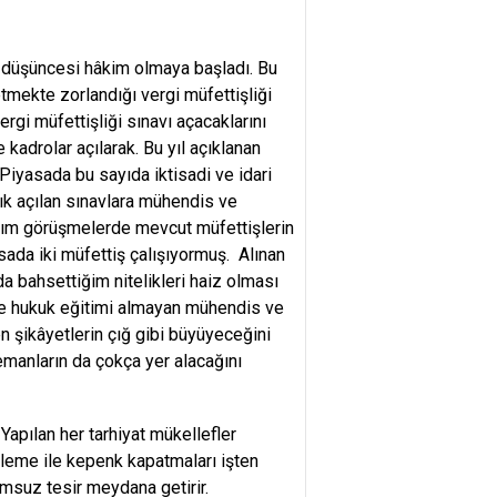
ma düşüncesi hâkim olmaya başladı. Bu
tmekte zorlandığı vergi müfettişliği
rgi müfettişliği sınavı açacaklarını
kadrolar açılarak. Bu yıl açıklanan
Piyasada bu sayıda iktisadi ve idari
ık açılan sınavlara mühendis ve
ığım görüşmelerde mevcut müfettişlerin
asada iki müfettiş çalışıyormuş. Alınan
a bahsettiğim nitelikleri haiz olması
 ve hukuk eğitimi almayan mühendis ve
n şikâyetlerin çığ gibi büyüyeceğini
emanların da çokça yer alacağını
apılan her tarhiyat mükellefler
eleme ile kepenk kapatmaları işten
umsuz tesir meydana getirir.