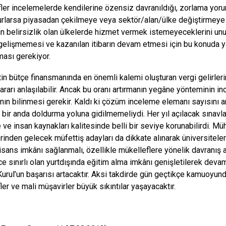
ler incelemelerde kendilerine özensiz davranıldığı, zorlama yorum
urlarsa piyasadan çekilmeye veya sektör/alan/ülke değiştirmeye ka
rin belirsizlik olan ülkelerde hizmet vermek istemeyeceklerini un
 gelişmemesi ve kazanılan itibarın devam etmesi için bu konuda y
ması gerekiyor.
 bütçe finansmanında en önemli kalemi oluşturan vergi gelirlerin
kararı anlaşılabilir. Ancak bu oranı artırmanın yegâne yönteminin i
nın bilinmesi gerekir. Kaldı ki çözüm inceleme elemanı sayısını ar
ı bir anda doldurma yoluna gidilmemeliydi. Her yıl açılacak sınavla
 ve insan kaynakları kalitesinde belli bir seviye korunabilirdi. M
erinden gelecek müfettiş adayları da dikkate alınarak üniversite
isans imkânı sağlanmalı, özellikle mükelleflere yönelik davranış aç
e sınırlı olan yurtdışında eğitim alma imkânı genişletilerek devam
 Kurul’un başarısı artacaktır. Aksi takdirde gün geçtikçe kamuoyun
ler ve mali müşavirler büyük sıkıntılar yaşayacaktır.