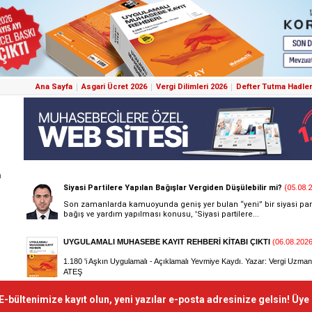
Ana Sayfa
Asgari Ücret 2026
Vergi Dilimleri 2026
Defter Tutma Hadler
m
E-bültenimize kayıt olun, yeni yazılar e-posta adresinize gelsin! Üye