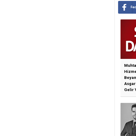
Fa
Muhta
Hizme
Beyan
Asgari
Gelir 
Günce
İlişki