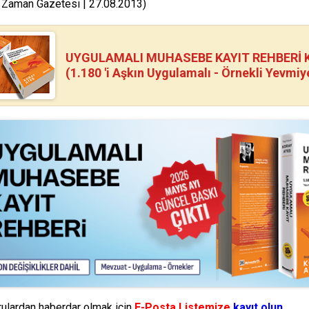
 Zaman Gazetesi | 27.08.2013)
UYGULAMALI MUHASEBE KAYIT REHBERİ Kİ
(1.180 'i Aşkın Uygulamalı - Örnekli Yevmiy
ulardan haberdar olmak için
E-Posta Listemize
kayıt olun.