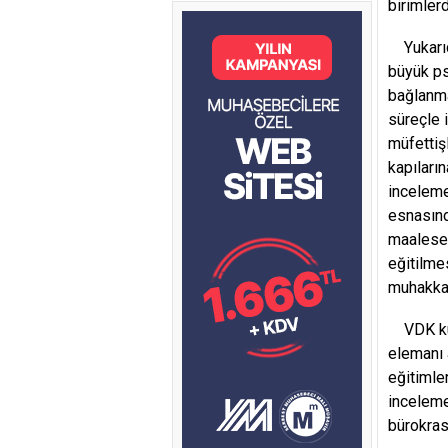
birimlerd
Yukarıda
büyük ps
bağlanma
süreçle 
müfettiş
kapıları
inceleme
esnasınd
maalesef
eğitilme
muhakkak
VDK kuru
elemanı 
eğitimler
inceleme
bürokras