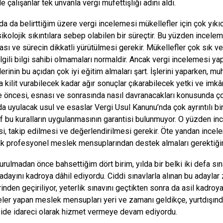
e çalışanlar tek unvanla vergi müfettişliği adını aldı.
 da belirttiğim üzere vergi incelemesi mükellefler için çok yıkıc
ikolojik sıkıntılara sebep olabilen bir süreçtir. Bu yüzden incele
sı ve sürecin dikkatli yürütülmesi gerekir. Mükellefler çok sık v
ilgili bilgi sahibi olmamaları normaldir. Ancak vergi incelemesi ya
lerinin bu açıdan çok iyi eğitim almaları şart. İşlerini yaparken, 
na kilit vurabilecek kadar ağır sonuçlar çıkarabilecek yetki ve imkâ
 öncesi, esnası ve sonrasında nasıl davranacakları konusunda çok
a uyulacak usul ve esaslar Vergi Usul Kanunu’nda çok ayrıntılı b
 bu kuralların uygulanmasının garantisi bulunmuyor. O yüzden in
si, takip edilmesi ve değerlendirilmesi gerekir. Öte yandan incel
 profesyonel meslek mensuplarından destek almaları gerektiğini
lmadan önce bahsettiğim dört birim, yılda bir belki iki defa sı
adayını kadroya dâhil ediyordu. Ciddi sınavlarla alınan bu adaylar 
inden geçiriliyor, yeterlik sınavını geçtikten sonra da asil kadroya 
ler yapan meslek mensupları yeri ve zamanı geldikçe, yurtdışınd
ide idareci olarak hizmet vermeye devam ediyordu.