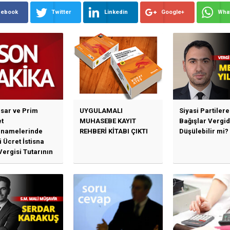
cebook
Twitter
Linkedin
Google+
Wha
sar ve Prim
UYGULAMALI
Siyasi Partilere
t
MUHASEBE KAYIT
Bağışlar Vergi
namelerinde
REHBERİ KİTABI ÇIKTI
Düşülebilir mi?
 Ücret İstisna
Vergisi Tutarının
llenmesine
n Duyuru