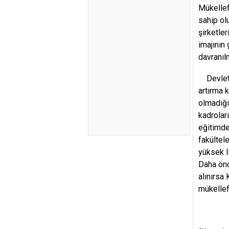
Mükellef
sahip ol
şirketle
imajının
davranıl
Devletin
artırma 
olmadığı
kadrolar
eğitimde
fakültel
yüksek l
Daha önc
alınırsa
mükellef