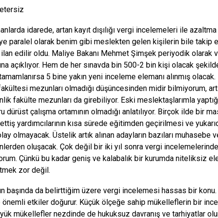
yetersiz
nlarda idarede, artan kayıt dışılığı vergi incelemeleri ile azalt
e paralel olarak benim gibi meslekten gelen kişilerin bile takip e
ı ilan edilir oldu. Maliye Bakanı Mehmet Şimşek periyodik olarak ve
a açıklıyor. Hem de her sınavda bin 500-2 bin kişi olacak şekilde 
 tamamlanırsa 5 bine yakın yeni inceleme elemanı alınmış olacak. 
 fakültesi mezunları olmadığı düşüncesinden midir bilmiyorum, art
lik fakülte mezunları da girebiliyor. Eski meslektaşlarımla yapt
ru dürüst çalışma ortamının olmadığı anlatılıyor. Birçok ilde bir m
ettiş yardımcılarının kısa sürede eğitimden geçirilmesi ve yukarıd
olay olmayacak. Üstelik artık alınan adayların bazıları muhasebe
lerden oluşacak. Çok değil bir iki yıl sonra vergi incelemelerinde
rum. Çünkü bu kadar geniş ve kalabalık bir kurumda niteliksiz el
tmek zor değil.
başında da belirttiğim üzere vergi incelemesi hassas bir konu. Y
 önemli etkiler doğurur. Küçük ölçeğe sahip mükelleflerin bir inc
üyük mükellefler nezdinde de hukuksuz davranış ve tarhiyatlar ol