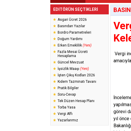
BASIN
EDİTÖRÜN SEÇTİKLERİ
Asgari Ücret 2026
Ver
Basından Yazılar
Bordro Parametreleri
Kel
Doğum Yardımı
Erken Emeklilik
(Yeni)
Fazla Mesai Ücreti
Vergi in
Hesaplama
amacıyla
Güncel Mevzuat
İşsizlik Maaşı
(Yeni)
İşten Çıkış Kodları 2026
Kıdem Tazminatı Tavanı
Pratik Bilgiler
Soru-Cevap
İnceleme
Tek Düzen Hesap Planı
yapılmas
Torba Yasa
görevi d
Vergi Affı
yıl önce
Yazarlarımız
Bakanlığı