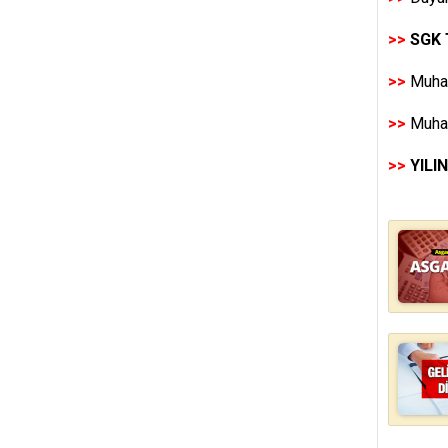
>>
SGK 
>>
Muhas
>>
Muhas
>>
YILI