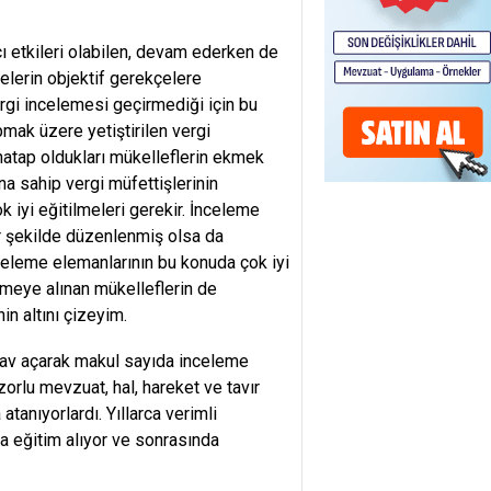
ı etkileri olabilen, devam ederken de
melerin objektif gerekçelere
ergi incelemesi geçirmediği için bu
pmak üzere yetiştirilen vergi
muhatap oldukları mükelleflerin ekmek
na sahip vergi müfettişlerinin
 iyi eğitilmeleri gerekir. İnceleme
ir şekilde düzenlenmiş olsa da
celeme elemanlarının bu konuda çok iyi
emeye alınan mükelleflerin de
n altını çizeyim.
nav açarak makul sayıda inceleme
zorlu mevzuat, hal, hareket ve tavır
atanıyorlardı. Yıllarca verimli
a eğitim alıyor ve sonrasında