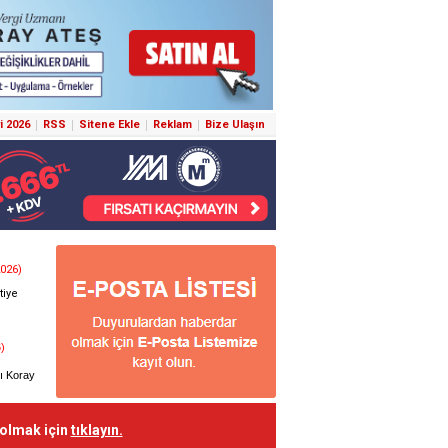
i 2026
RSS
Sitene Ekle
Reklam
Bize Ulaşın
 olmak için
tıklayın.