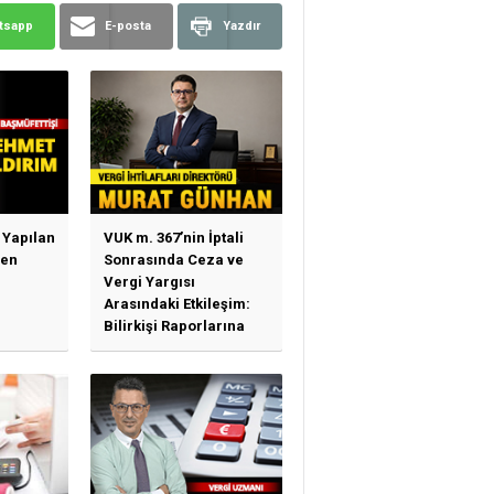
tsapp
E-posta
Yazdır
 Yapılan
VUK m. 367’nin İptali
den
Sonrasında Ceza ve
Vergi Yargısı
Arasındaki Etkileşim:
Bilirkişi Raporlarına
Bağımlılık, İhtisas
Mahkemeleri ve
Yargı...