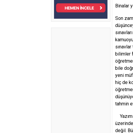
Binalar 
Son zama
düşüncey
sınavlar
kamuoyun
sınavlar
bilimler
öğretmen
bile doğ
yeni müf
hiç de k
öğretmen
düşünüyo
tahmin e
Yazımın 
üzerinde
değil. B