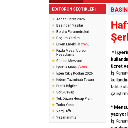
BASIN
EDİTÖRÜN SEÇTİKLERİ
Asgari Ücret 2026
Haf
Basından Yazılar
Bordro Parametreleri
Şer
Doğum Yardımı
Erken Emeklilik
(Yeni)
Fazla Mesai Ücreti
*
İşyer
Hesaplama
kullandı
Güncel Mevzuat
ücret ve
İşsizlik Maaşı
(Yeni)
İş Kanun
İşten Çıkış Kodları 2026
kullandı
Kıdem Tazminatı Tavanı
Pratik Bilgiler
tatili ku
Soru-Cevap
çalıştır
Tek Düzen Hesap Planı
Torba Yasa
*
Mensuc
Vergi Affı
yazıyor
Yazarlarımız
İş Kanun
gerekme