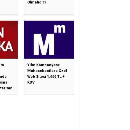
Olmalıdır?
im
Yılın Kampanyası:
Muhasebecilere Özel
nde
Web Sitesi 1.666 TL +
tisna
KDV
tarının
ne