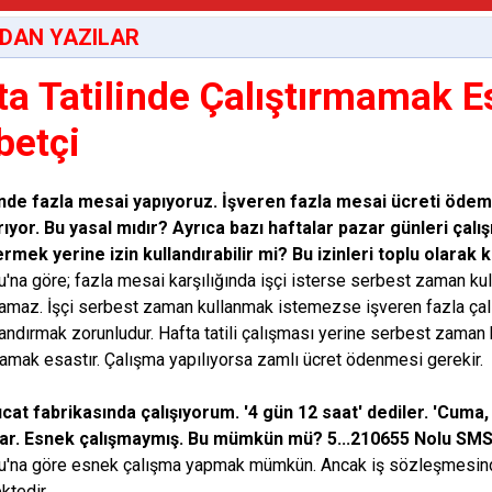
DAN YAZILAR
ta Tatilinde Çalıştırmamak Es
betçi
inde fazla mesai yapıyoruz. İşveren fazla mesai ücreti öd
rıyor. Bu yasal mıdır? Ayrıca bazı haftalar pazar günleri çalı
rmek yerine izin kullandırabilir mi? Bu izinleri toplu olarak k
u'na göre; fazla mesai karşılığında işçi isterse serbest zaman kul
ramaz. İşçi serbest zaman kullanmak istemezse işveren fazla ça
llandırmak zorunludur. Hafta tatili çalışması yerine serbest zaman 
mamak esastır. Çalışma yapılıyorsa zamlı ücret ödenmesi gerekir.
at fabrikasında çalışıyorum. '4 gün 12 saat' dediler. 'Cuma,
lar. Esnek çalışmaymış. Bu mümkün mü? 5...210655 Nolu SM
u'na göre esnek çalışma yapmak mümkün. Ancak iş sözleşmesinde
ktedir.