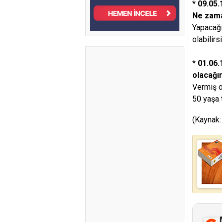
*
09.05.
Ne zama
Yapacağı
olabilir
*
01.06.
olacağı
Vermiş o
50 yaşa 
(Kaynak: