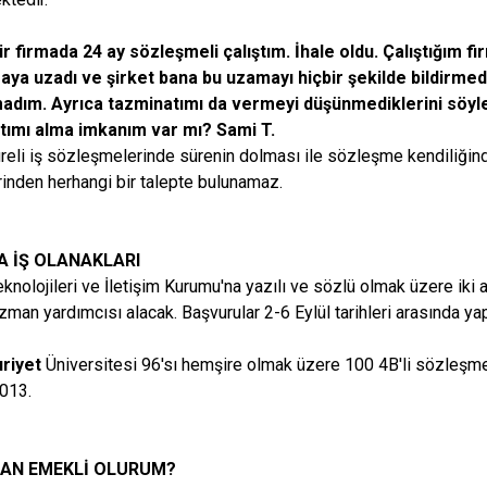
ir firmada 24 ay sözleşmeli çalıştım. İhale oldu. Çalıştığım f
aya uzadı ve şirket bana bu uzamayı hiçbir şekilde bildirmedi
adım. Ayrıca tazminatımı da vermeyi düşünmediklerini söy
tımı alma imkanım var mı? Sami T.
süreli iş sözleşmelerinde sürenin dolması ile sözleşme kendiliğin
erinden herhangi bir talepte bulunamaz.
 İŞ OLANAKLARI
eknolojileri ve İletişim Kurumu'na yazılı ve sözlü olmak üzere iki 
uzman yardımcısı alacak. Başvurular 2-6 Eylül tarihleri arasında ya
riyet
Üniversitesi 96'sı hemşire olmak üzere 100 4B'li sözleşmel
2013.
AN EMEKLİ OLURUM?