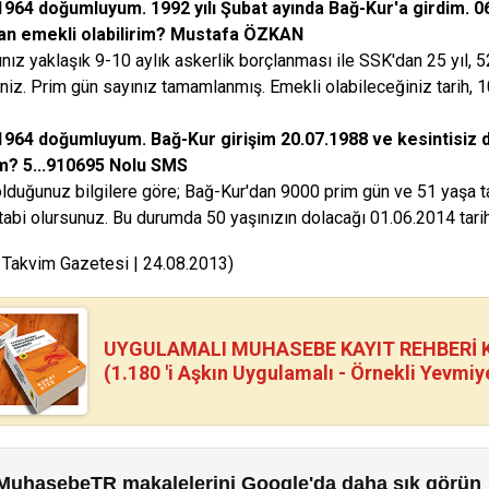
1964 doğumluyum. 1992 yılı Şubat ayında Bağ-Kur'a girdim. 06
n emekli olabilirim? Mustafa ÖZKAN
nız yaklaşık 9-10 aylık askerlik borçlanması ile SSK'dan 25 yıl, 5
siniz. Prim gün sayınız tamamlanmış. Emekli olabileceğiniz tarih, 
1964 doğumluyum. Bağ-Kur girişim 20.07.1988 ve kesintisi
m? 5...910695 Nolu SMS
lduğunuz bilgilere göre; Bağ-Kur'dan 9000 prim gün ve 51 yaşa tab
tabi olursunuz. Bu durumda 50 yaşınızın dolacağı 01.06.2014 tarih
 Takvim Gazetesi | 24.08.2013)
UYGULAMALI MUHASEBE KAYIT REHBERİ Kİ
(1.180 'i Aşkın Uygulamalı - Örnekli Yevmiy
MuhasebeTR makalelerini Google'da daha sık görün