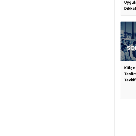
Uygul
Dikkat
Gerek
Külçe
Tesli
Tevkif