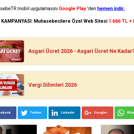
ebeTR mobil uygulamasını
Google Play
'den
hemen indir.
N KAMPANYASI: Muhasebecilere Özel Web Sitesi
1.666 TL +
Asgari Ücret 2026 - Asgari Ücret Ne Kadar
Vergi Dilimleri 2026
cebook
Twitter
Linkedin
Google+
Wha