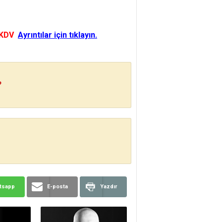
 KDV
Ayrıntılar için tıklayın.
?
tsapp
E-posta
Yazdır