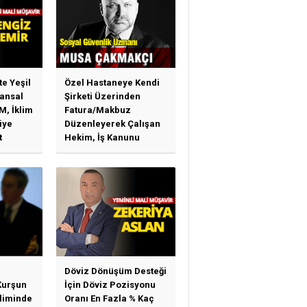
te Yeşil
Özel Hastaneye Kendi
ansal
Şirketi Üzerinden
M, İklim
Fatura/Makbuz
iye
Düzenleyerek Çalışan
t
Hekim, İş Kanunu
)
Hükümlerinden
arı)
Yararlanabilir Mi?
Döviz Dönüşüm Desteği
Kurşun
İçin Döviz Pozisyonu
sliminde
Oranı En Fazla % Kaç