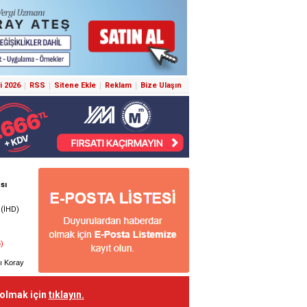
i 2026
RSS
Sitene Ekle
Reklam
Bize Ulaşın
 olmak için
tıklayın.