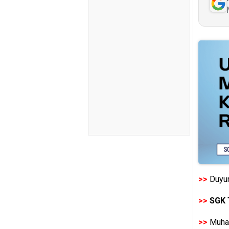
>>
Duyur
>>
SGK 
>>
Muhas