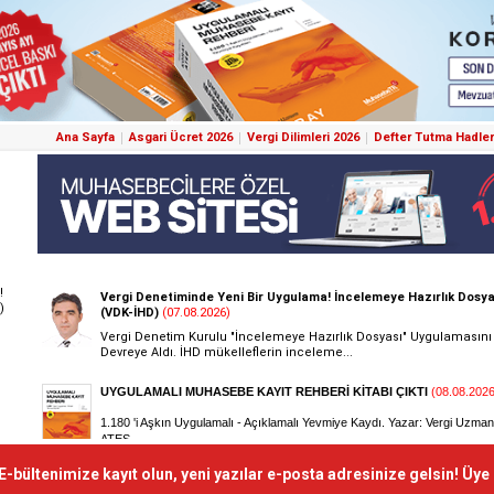
Ana Sayfa
Asgari Ücret 2026
Vergi Dilimleri 2026
Defter Tutma Hadler
!
)
E-bültenimize kayıt olun, yeni yazılar e-posta adresinize gelsin! Üye