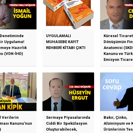
 Denetiminde
UYGULAMALI
Küresel Ticaret
Bir Uygulama!
MUHASEBE KAYIT
Dönüşümün Fin
emeye Hazırlık
REHBERİ KİTABI ÇIKTI
Anatomisi (SKD
sı (VDK-İHD)
Kanunu ve Türk
Emisyon Ticare
Sistemi (TR-ETS
Uygulama Esasl
l Verilerin
Sermaye Piyasalarında
Bakır, Çinko,
ması Kanunu'nun
Ciddi Bir Spekülasyon
Alüminyum ve 
)
Oluşturabilecek,
Ürünlerinin Te