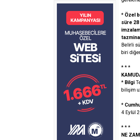
*
Özel b
süre 28 
imzalam
tazmina
Belirli 
biri diğ
* * *
KAMUDA
*
Bilgi
T
bilişim 
*
Cumhu
4 Eylül 
* * *
NE ZAM