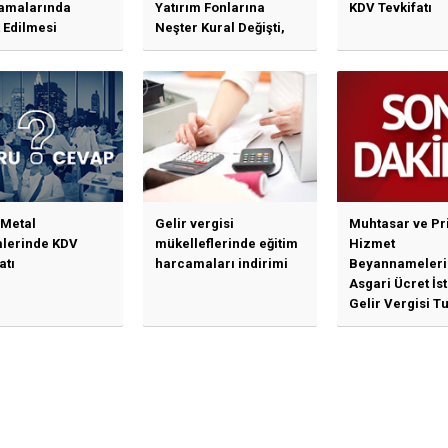
amalarında
Yatırım Fonlarına
KDV Tevkifatı
 Edilmesi
Neşter Kural Değişti,
en Özet Başlıklar
SPK’dan Kritik Hamle
Haberlerine Sermaye
Piyasası Kurulundan
Yalanlama Ve Yerinde
Bir Açıklama Geldi
 Metal
Gelir vergisi
Muhtasar ve Pr
mlerinde KDV
mükelleflerinde eğitim
Hizmet
atı
harcamaları indirimi
Beyannameleri
Asgari Ücret İs
Gelir Vergisi Tu
Güncellenmesi
İlişkin Duyuru