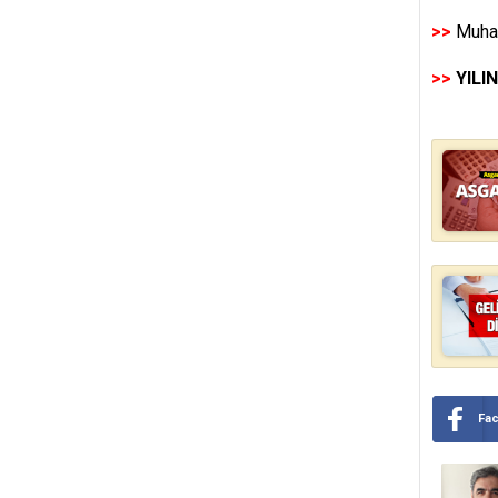
>>
Muhas
>>
YILI
Fa