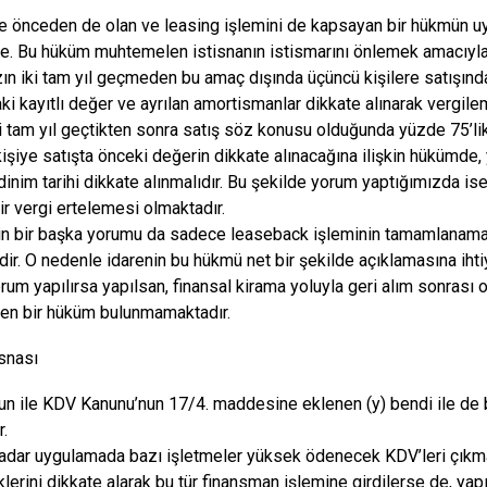
önceden de olan ve leasing işlemini de kapsayan bir hükmün uyg
e. Bu hüküm muhtemelen istisnanın istismarını önlemek amacıyla
ın iki tam yıl geçmeden bu amaç dışında üçüncü kişilere satışınd
aki kayıtlı değer ve ayrılan amortismanlar dikkate alınarak vergil
ki tam yıl geçtikten sonra satış söz konusu olduğunda yüzde 75’lik
işiye satışta önceki değerin dikkate alınacağına ilişkin hükümde,
edinim tarihi dikkate alınmalıdır. Bu şekilde yorum yaptığımızda is
ir vergi ertelemesi olmaktadır.
n bir başka yorumu da sadece leaseback işleminin tamamlanama
dir. O nedenle idarenin bu hükmü net bir şekilde açıklamasına iht
rum yapılırsa yapılsan, finansal kirama yoluyla geri alım sonrası 
en bir hüküm bulunmamaktadır.
snası
un ile KDV Kanunu’nun 17/4. maddesine eklenen (y) bendi ile de 
r.
adar uygulamada bazı işletmeler yüksek ödenecek KDV’leri çık
klerini dikkate alarak bu tür finansman işlemine girdilerse de, ya