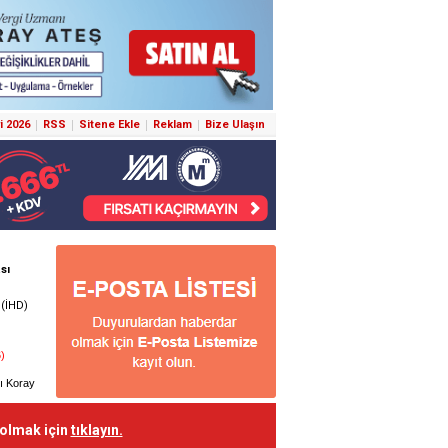
i 2026
RSS
Sitene Ekle
Reklam
Bize Ulaşın
 olmak için
tıklayın.