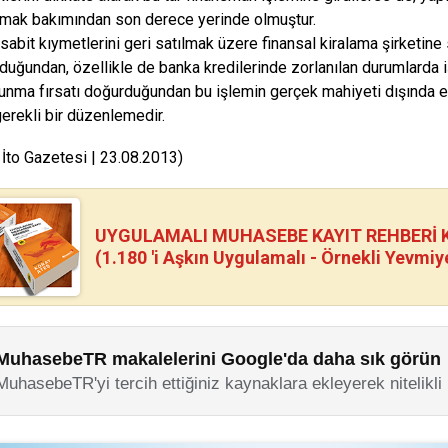
mak bakımından son derece yerinde olmuştur.
sabit kıymetlerini geri satılmak üzere finansal kiralama şirketine
lduğundan, özellikle de banka kredilerinde zorlanılan durumlarda i
unma fırsatı doğurduğundan bu işlemin gerçek mahiyeti dışında 
erekli bir düzenlemedir.
 İto Gazetesi | 23.08.2013)
UYGULAMALI MUHASEBE KAYIT REHBERİ Kİ
(1.180 'i Aşkın Uygulamalı - Örnekli Yevmiy
MuhasebeTR makalelerini Google'da daha sık görün
MuhasebeTR'yi tercih ettiğiniz kaynaklara ekleyerek nitelikli