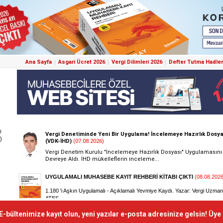
Ana Sayfa
Asgari Ücret 2026
Vergi Dilimleri 2026
Defter Tutma Hadler
!
)
E-bültenimize kayıt olun, yeni yazılar e-posta adresinize gelsin! Üye