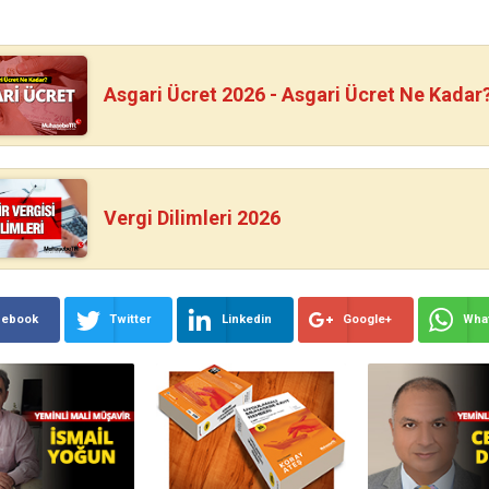
Asgari Ücret 2026 - Asgari Ücret Ne Kadar
Vergi Dilimleri 2026
cebook
Twitter
Linkedin
Google+
Wha