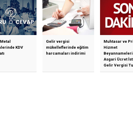
Piyasası Kurulundan
Yalanlama Ve Yerinde
Bir Açıklama Geldi
 Metal
Gelir vergisi
Muhtasar ve Pr
mlerinde KDV
mükelleflerinde eğitim
Hizmet
atı
harcamaları indirimi
Beyannameleri
Asgari Ücret İs
Gelir Vergisi Tu
Güncellenmesi
İlişkin Duyuru