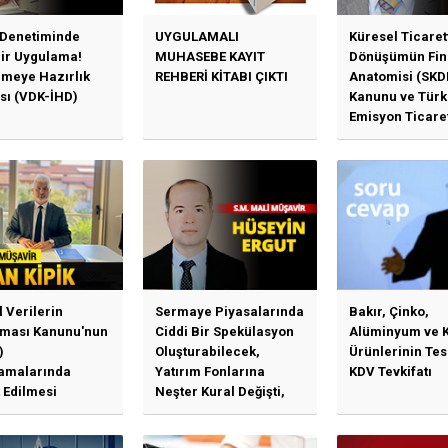
 Denetiminde
UYGULAMALI
Küresel Ticaret
Bir Uygulama!
MUHASEBE KAYIT
Dönüşümün Fin
emeye Hazırlık
REHBERİ KİTABI ÇIKTI
Anatomisi (SKD
sı (VDK-İHD)
Kanunu ve Türk
Emisyon Ticare
Sistemi (TR-ETS
Uygulama Esasl
l Verilerin
Sermaye Piyasalarında
Bakır, Çinko,
ması Kanunu'nun
Ciddi Bir Spekülasyon
Alüminyum ve 
)
Oluşturabilecek,
Ürünlerinin Te
amalarında
Yatırım Fonlarına
KDV Tevkifatı
 Edilmesi
Neşter Kural Değişti,
en Özet Başlıklar
SPK’dan Kritik Hamle
Haberlerine Sermaye