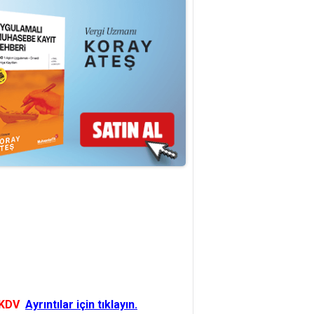
 KDV
Ayrıntılar için tıklayın.