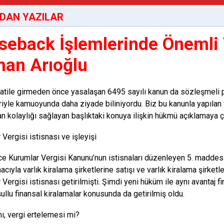
DAN YAZILAR
seback İşlemlerinde Önemli V
an Arıoğlu
ile girmeden önce yasalaşan 6495 sayılı kanun da sözleşmeli pe
iyle kamuoyunda daha ziyade biliniyordu. Biz bu kanunla yapılan 
n kolaylığı sağlayan başlıktaki konuya ilişkin hükmü açıklamaya ç
Vergisi istisnası ve işleyişi
e Kurumlar Vergisi Kanunu’nun istisnaları düzenleyen 5. maddesin
acıyla varlık kiralama şirketlerine satışı ve varlık kiralama şirke
Vergisi istisnası getirilmişti. Şimdi yeni hüküm ile aynı avantaj f
ullu finansal kiralamalar konusunda da getirilmiş oldu.
mı, vergi ertelemesi mi?