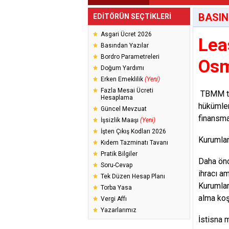
BASIN
EDİTÖRÜN SEÇTİKLERİ
Asgari Ücret 2026
Lea
Basından Yazılar
Bordro Parametreleri
Osm
Doğum Yardımı
Erken Emeklilik
(Yeni)
Fazla Mesai Ücreti
TBMM tat
Hesaplama
hükümler
Güncel Mevzuat
finansma
İşsizlik Maaşı
(Yeni)
İşten Çıkış Kodları 2026
Kurumlar 
Kıdem Tazminatı Tavanı
Pratik Bilgiler
Daha önc
Soru-Cevap
ihracı am
Tek Düzen Hesap Planı
Kurumlar 
Torba Yasa
alma koş
Vergi Affı
Yazarlarımız
İstisna 