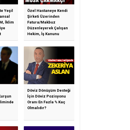
te Yeşil
Özel Hastaneye Kendi
ansal
Şirketi Üzerinden
M, İklim
Fatura/Makbuz
iye
Düzenleyerek Çalışan
t
Hekim, İş Kanunu
)
Hükümlerinden
arı)
Yararlanabilir Mi?
Döviz Dönüşüm Desteği
Kurşun
İçin Döviz Pozisyonu
sliminde
Oranı En Fazla % Kaç
Olmalıdır?