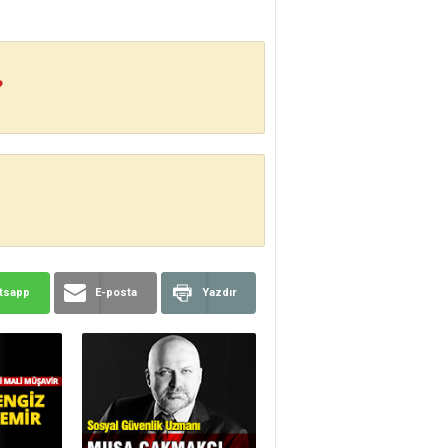
?
tsapp
E-posta
Yazdır