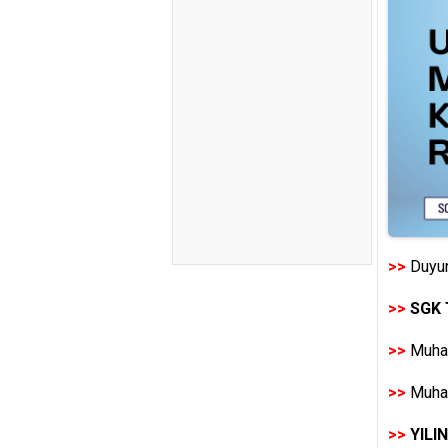
>>
Duyur
>>
SGK 
>>
Muhas
>>
Muhas
>>
YILI