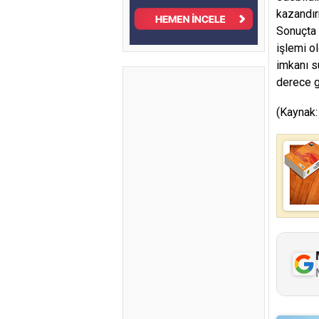
kazandır
Sonuçta 
işlemi o
imkanı s
derece g
(Kaynak: