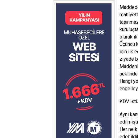
Maddede 
mahiyett
taşınmaz
kuruluşt
olarak i
Üçüncü k
için ilk 
ziyade b
Maddeni
şeklinde
Hangi yo
engelley
KDV isti
Aynı kan
edilmişti
Her ne k
edebildi