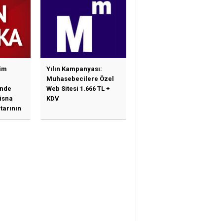
im
Yılın Kampanyası:
Muhasebecilere Özel
nde
Web Sitesi 1.666 TL +
tisna
KDV
tarının
ne