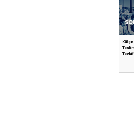
Külçe
Tesli
Tevkif