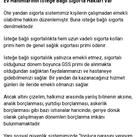
Ev Hanımlarının İsteğe Bağlı Sigorta Hakları Var
Öte yandan sigorta sistemimiz kişilerin çalışmadan emekli
olabilme hakkını düzenlemiştir. Buna isteğe bağlı sigorta
denilmektedir.
İsteğe bağlı sigortalılıkta hem uzun vadeli sigorta kolları
primi hem de genel sağlık sigortası primi ödenir.
İsteğe bağlı sigortalılık yalnızca emekli etmez, sigortalı
olduğunuz dönem boyunca GSS primi de alınmakta
olduğundan sağlıktan faydalanmanızı ve hastaneye
gidebilmenizi sağlar. Bir yandan da kazanacağınız hizmet
günleri ile ileride emekli olmanızı sağlar.
Ancak altını çizelim, halkımız arasında yanlış bilinenin aksine,
analık borçlanması, yurtdışı borçlanması, askerlik
borçlanması gibi bazı istisnalar haricinde, geriye dönük
olarak çalışılmayan dönemleri borçlanma imkânı
bulunmamaktadır.
Yani sosyal güvenlik sistemimizde “topluca parasını vereyim,