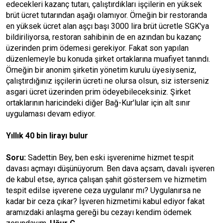
edecekleri kazanç tutarı, çalıştırdıkları işçilerin en yüksek
brüt ücret tutarından aşağı olamıyor. Örneğin bir restoranda
en yüksek ücret alan aşçı başı 3000 lira brüt ücretle SGK'ya
bildiriliyorsa, restoran sahibinin de en azından bu kazanç
üzerinden prim ödemesi gerekiyor. Fakat son yapılan
düzenlemeyle bu konuda şirket ortaklarına muafiyet tanındı.
Örneğin bir anonim şirketin yönetim kurulu üyesiyseniz,
çalıştırdığınız işçilerin ücreti ne olursa olsun, siz isterseniz
asgari ücret üzerinden prim ödeyebileceksiniz. Şirket
ortaklarının haricindeki diğer Bağ-Kur'lular için alt sınır
uygulaması devam ediyor.
Yıllık 40 bin lirayı bulur
Soru:
Sadettin Bey, ben eski işverenime hizmet tespit
davası açmayı düşünüyorum. Ben dava açsam, davalı işveren
de kabul etse, ayrıca çalışan şahit göstersem ve hizmetim
tespit edilse işverene ceza uygulanır mı? Uygulanırsa ne
kadar bir ceza çıkar? İşveren hizmetimi kabul ediyor fakat
aramızdaki anlaşma gereği bu cezayı kendim ödemek