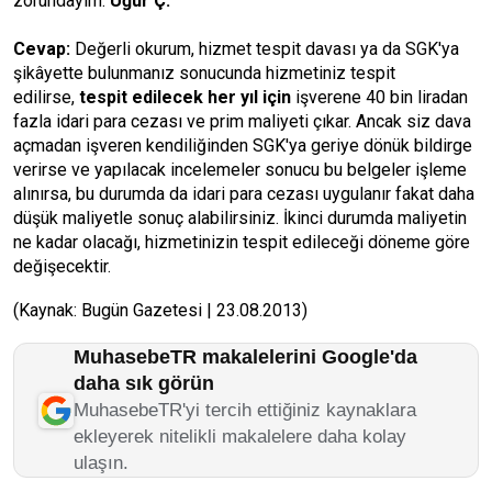
zorundayım.
Uğur Ç.
Cevap:
Değerli okurum, hizmet tespit davası ya da SGK'ya
şikâyette bulunmanız sonucunda hizmetiniz tespit
edilirse,
tespit edilecek her yıl için
işverene 40 bin liradan
fazla idari para cezası ve prim maliyeti çıkar. Ancak siz dava
açmadan işveren kendiliğinden SGK'ya geriye dönük bildirge
verirse ve yapılacak incelemeler sonucu bu belgeler işleme
alınırsa, bu durumda da idari para cezası uygulanır fakat daha
düşük maliyetle sonuç alabilirsiniz. İkinci durumda maliyetin
ne kadar olacağı, hizmetinizin tespit edileceği döneme göre
değişecektir.
(Kaynak: Bugün Gazetesi | 23.08.2013)
MuhasebeTR makalelerini Google'da
daha sık görün
MuhasebeTR'yi tercih ettiğiniz kaynaklara
ekleyerek nitelikli makalelere daha kolay
ulaşın.