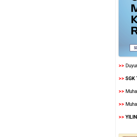
>>
Duyur
>>
SGK 
>>
Muhas
>>
Muhas
>>
YILI