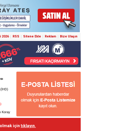
i 2026
RSS
Sitene Ekle
Reklam
Bize Ulaşın
 olmak için
tıklayın.