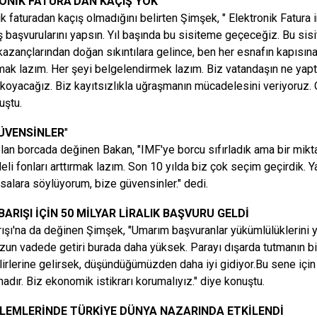
ONİK FATURA
'DAN KAÇIŞ YOK
k fatura
dan kaçış olmadığını belirten Şimşek, "
Elektronik Fatura
i
 başvurularını yapsın. Yıl başında bu sisiteme geçeceğiz. Bu sisit
azançlarından doğan sıkıntılara gelince, ben her esnafın kapısın
lmak lazım. Her şeyi belgelendirmek lazım. Biz vatandaşın ne yapt
 koyacağız. Biz kayıtsızlıkla uğraşmanın mücadelesini veriyoruz. O
uştu.
GÜVENSİNLER
"
lan borcada değinen Bakan, "IMF'ye borcu sıfırladık ama bir mikta
eli fonları arttırmak lazım. Son 10 yılda biz çok seçim geçirdik. 
salara söylüyorum, bize güvensinler." dedi.
BARIŞI İÇİN 50 MİLYAR LİRALIK BAŞVURU GELDİ
rışı'na da değinen Şimşek, "Umarım başvuranlar yükümlülüklerini ye
Uzun vadede getiri burada daha yüksek. Parayı dışarda tutmanın bi
lirlerine gelirsek, düşündüğümüzden daha iyi gidiyor.Bu sene için
adır. Biz ekonomik istikrarı korumalıyız." diye konuştu.
YLEMLERİNDE TÜRKİYE DÜNYA NAZARINDA ETKİLENDİ