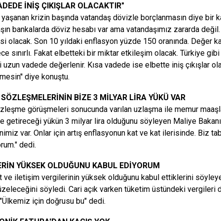
ADEDE İNİŞ ÇIKIŞLAR OLACAKTIR"
yaşanan krizin başında vatandaş dövizle borçlanmasın diye bir ka
şın bankalarda döviz hesabı var ama vatandaşımız zararda değil. Fa
kisi olacak. Son 10 yıldaki enflasyon yüzde 150 oranında. Değer kay
e sınırlı. Fakat elbetteki bir miktar etkileşim olacak. Türkiye gib
i uzun vadede değerlenir. Kısa vadede ise elbette iniş çıkışlar o
rmesin'' diye konuştu.
SÖZLEŞMELERİNİN BİZE 3 MİLYAR LİRA YÜKÜ VAR
zleşme görüşmeleri sonucunda varılan uzlaşma ile memur maaşları
e getireceği yükün 3 milyar lira olduğunu söyleyen
Maliye Bakan
imiz var. Onlar için artış enflasyonun kat ve kat ilerisinde. Biz ta
rum." dedi.
ERİN YÜKSEK OLDUĞUNU KABUL EDİYORUM
t ve iletişim vergilerinin yüksek olduğunu kabul ettiklerini söy
üzeleceğini söyledi. Cari açık varken tüketim üstündeki vergileri
"Ülkemiz için doğrusu bu" dedi.