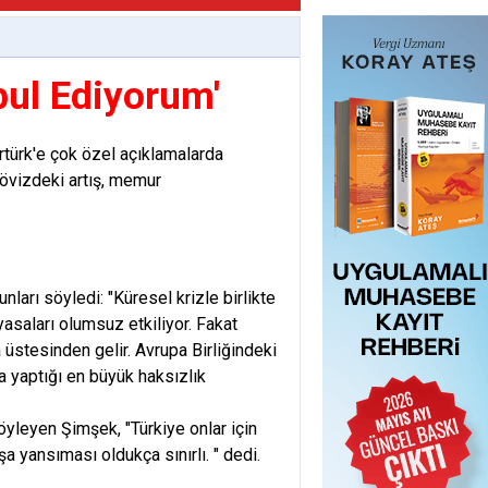
bul Ediyorum'
rtürk'e çok özel açıklamalarda
dövizdeki artış, memur
nları söyledi: "Küresel krizle birlikte
yasaları olumsuz etkiliyor. Fakat
 üstesinden gelir. Avrupa Birliğindeki
a yaptığı en büyük haksızlık
söyleyen Şimşek, "Türkiye onlar için
a yansıması oldukça sınırlı. " dedi.