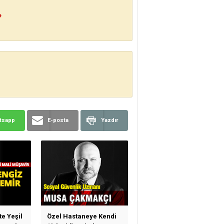
?
tsapp
E-posta
Yazdır
te Yeşil
Özel Hastaneye Kendi