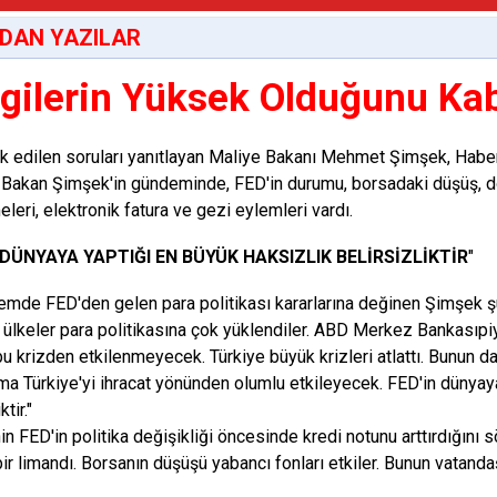
DAN YAZILAR
rgilerin Yüksek Olduğunu Ka
 edilen soruları yanıtlayan
Maliye Bakanı Mehmet Şimşek
, Habe
. Bakan Şimşek'in gündeminde,
FED
'in durumu, borsadaki düşüş, 
eleri,
elektronik fatura
ve gezi eylemleri vardı.
N DÜNYAYA YAPTIĞI EN BÜYÜK HAKSIZLIK BELİRSİZLİKTİR
"
nemde
FED
'den gelen para politikası kararlarına değinen Şimşek şu
 ülkeler para politikasına çok yüklendiler.
ABD Merkez Bankası
pi
bu krizden etkilenmeyecek. Türkiye büyük krizleri atlattı. Bunun da
ma Türkiye'yi ihracat yönünden olumlu etkileyecek.
FED
'in dünyay
ktir."
nin
FED
'in politika değişikliği öncesinde kredi notunu arttırdığını 
bir limandı. Borsanın düşüşü yabancı fonları etkiler. Bunun vatandaş