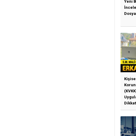
Yeni 
İncel
Dosya
Kişise
Korun
(KVKK
Uygul
Dikkat
Gerek