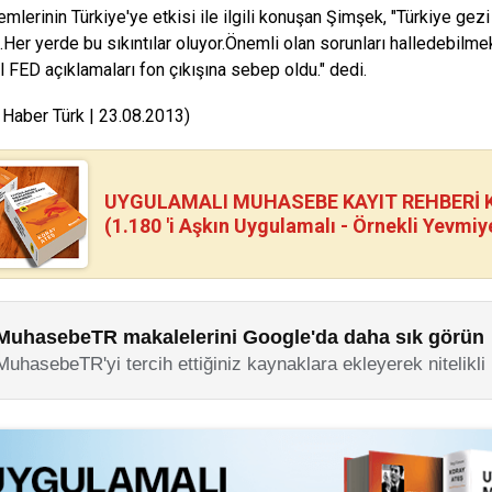
emlerinin Türkiye'ye etkisi ile ilgili konuşan Şimşek, "Türkiye ge
i.Her yerde bu sıkıntılar oluyor.Önemli olan sorunları halledebilme
ıl FED açıklamaları fon çıkışına sebep oldu." dedi.
 Haber Türk | 23.08.2013)
UYGULAMALI MUHASEBE KAYIT REHBERİ Kİ
(1.180 'i Aşkın Uygulamalı - Örnekli Yevmiy
MuhasebeTR makalelerini Google'da daha sık görün
MuhasebeTR'yi tercih ettiğiniz kaynaklara ekleyerek nitelikli