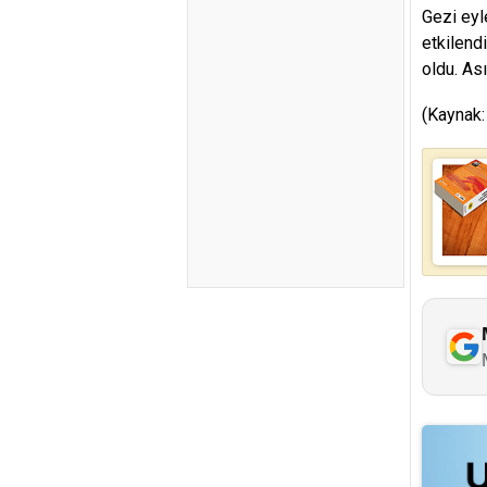
Gezi eyl
etkilend
oldu. As
(Kaynak: