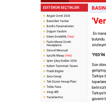
BASIN
EDİTÖRÜN SEÇTİKLERİ
Asgari Ücret 2026
'Ve
Basından Yazılar
Bordro Parametreleri
Doğum Yardımı
En merak
Erken Emeklilik
(Yeni)
bulundu
Fazla Mesai Ücreti
sözleşm
Hesaplama
Güncel Mevzuat
"
FED
'İ
İşsizlik Maaşı
(Yeni)
İşten Çıkış Kodları 2026
Son dö
Kıdem Tazminatı Tavanı
gelişmiş
Pratik Bilgiler
Türkiye 
Soru-Cevap
toparlan
Tek Düzen Hesap Planı
Torba Yasa
belirsizli
Vergi Affı
Türkiye'
Yazarlarımız
güvenli 