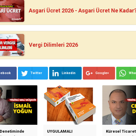
Asgari Ücret 2026 - Asgari Ücret Ne Kadar
Vergi Dilimleri 2026
cebook
Twitter
Linkedin
Google+
Wha
 Denetiminde
UYGULAMALI
Küresel Ticaret