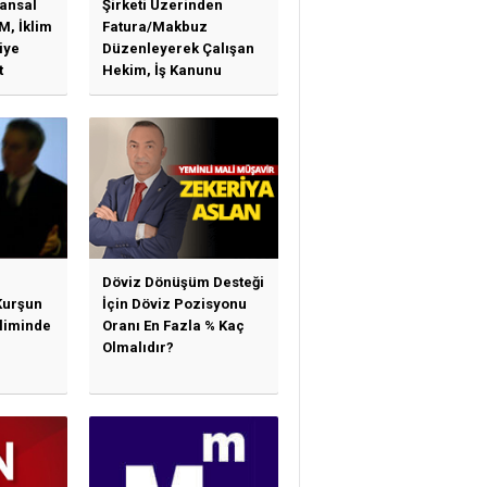
ansal
Şirketi Üzerinden
M, İklim
Fatura/Makbuz
iye
Düzenleyerek Çalışan
t
Hekim, İş Kanunu
)
Hükümlerinden
arı)
Yararlanabilir Mi?
Döviz Dönüşüm Desteği
Kurşun
İçin Döviz Pozisyonu
sliminde
Oranı En Fazla % Kaç
Olmalıdır?