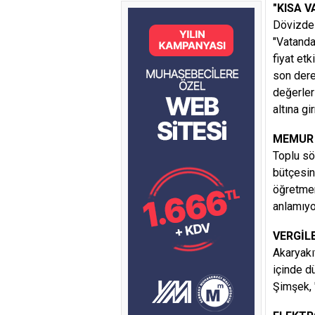
"KISA V
Dövizde 
"Vatanda
fiyat et
son derec
değerler
altına gi
MEMUR 
Toplu sö
bütçesin
öğretmen
anlamıyo
VERGİL
Akaryakı
içinde d
Şimşek, 