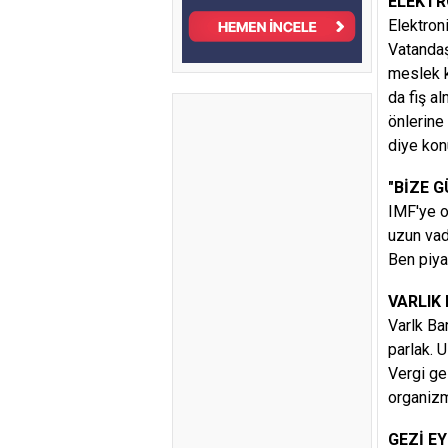
ELEKTR
Elektroni
Vatandaş
meslek k
da fiş a
önlerine
diye kon
"BİZE 
IMF'ye o
uzun vad
Ben piya
VARLIK 
Varlk Ba
parlak. 
Vergi ge
organizm
GEZİ E