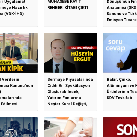
Bir Uygulama!
MUHASEBE KAYIT
Dönüşümün Fin
emeye Hazırlık
REHBERİ KİTABI ÇIKTI
Anatomisi (SKD
sı (VDK-İHD)
Kanunu ve Türk
Emisyon Ticare
Sistemi (TR-ETS
Uygulama Esasl
l Verilerin
Sermaye Piyasalarında
Bakır, Çinko,
ması Kanunu'nun
Ciddi Bir Spekülasyon
Alüminyum ve 
)
Oluşturabilecek,
Ürünlerinin Te
amalarında
Yatırım Fonlarına
KDV Tevkifatı
 Edilmesi
Neşter Kural Değişti,
en Özet Başlıklar
SPK’dan Kritik Hamle
Haberlerine Sermaye
Piyasası Kurulundan
Yalanlama Ve Yerinde
Bir Açıklama Geldi