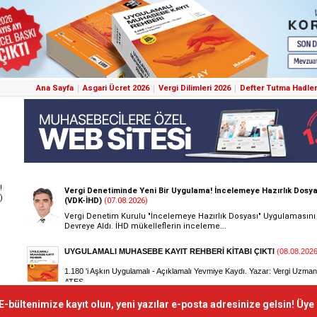
Ana Sayfa
Asgari Ücret 2026
Vergi Dilimleri 2026
Defter Tutma Hadler
!
)
E-bültenimize kayıt olun, yeni yazılar e-posta adresinize gelsin! Üye