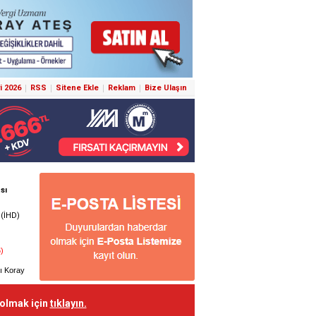
i 2026
RSS
Sitene Ekle
Reklam
Bize Ulaşın
 olmak için
tıklayın.