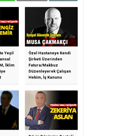
te Yeşil
Özel Hastaneye Kendi
ansal
Şirketi Üzerinden
M, İklim
Fatura/Makbuz
iye
Düzenleyerek Çalışan
t
Hekim, İş Kanunu
)
Hükümlerinden
arı)
Yararlanabilir Mi?