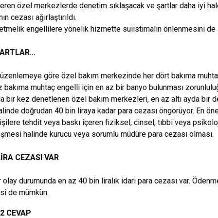
eren özel merkezlerde denetim sıklaşacak ve şartlar daha iyi hal
n cezası ağırlaştırıldı.
etmelik engellilere yönelik hizmette suiistimalin önlenmesini de
ŞARTLAR...
üzenlemeye göre özel bakım merkezinde her dört bakıma muhtaç en
z bakıma muhtaç engelli için en az bir banyo bulunması zorunlulu
da bir kez denetlenen özel bakım merkezleri, en az altı ayda bir d
halinde doğrudan 40 bin liraya kadar para cezası öngörüyor. En ön
işilere tehdit veya baskı içeren fiziksel, cinsel, tıbbi veya psikolo
şmesi halinde kurucu veya sorumlu müdüre para cezası olması.
LİRA CEZASI VAR
r olay durumunda en az 40 bin liralık idari para cezası var. Öde
esi de mümkün.
 2 CEVAP