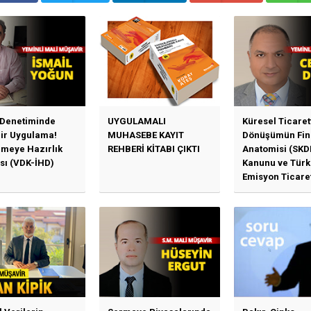
 Denetiminde
UYGULAMALI
Küresel Ticaret
Bir Uygulama!
MUHASEBE KAYIT
Dönüşümün Fin
emeye Hazırlık
REHBERİ KİTABI ÇIKTI
Anatomisi (SKD
sı (VDK-İHD)
Kanunu ve Türk
Emisyon Ticare
Sistemi (TR-ETS
Uygulama Esasl