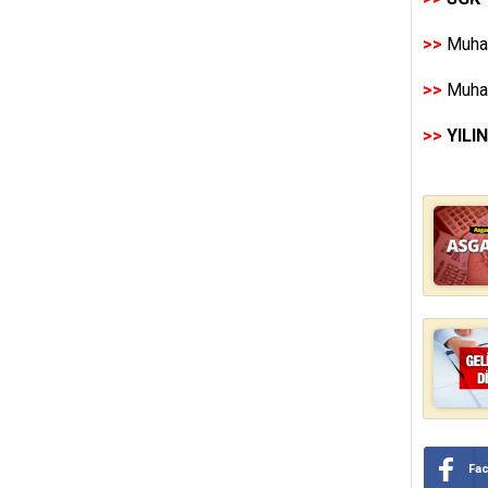
>>
Muhas
>>
Muhas
>>
YILI
Fa