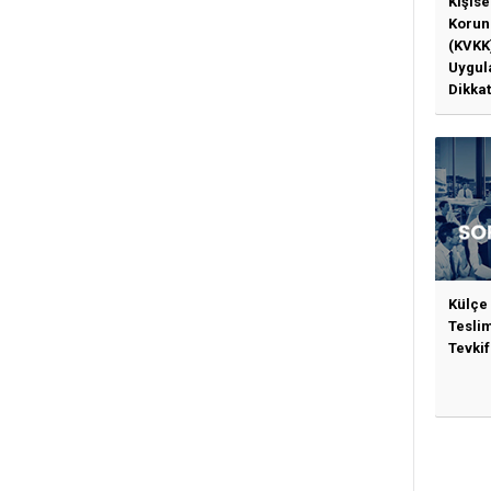
Kişise
Korun
(KVKK
Uygul
Dikkat
Gerek
Külçe
Tesli
Tevkif