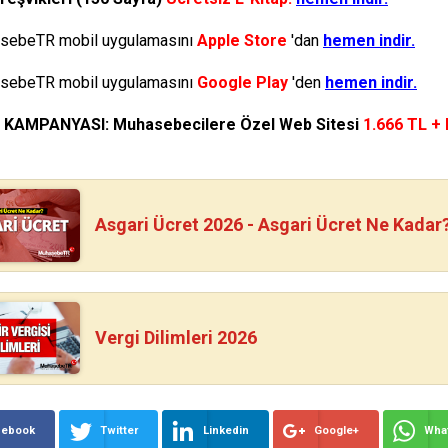
ebeTR mobil uygulamasını
Apple Store
'dan
hemen indir.
ebeTR mobil uygulamasını
Google Play
'den
hemen indir.
N KAMPANYASI: Muhasebecilere Özel Web Sitesi
1.666 TL +
Asgari Ücret 2026 - Asgari Ücret Ne Kadar
Vergi Dilimleri 2026
cebook
Twitter
Linkedin
Google+
Wha