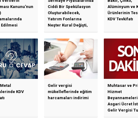
l Verilerin
Sermaye Piyasalarında
Bakır, Çinko,
ması Kanunu'nun
Ciddi Bir Spekülasyon
Alüminyum ve 
)
Oluşturabilecek,
Ürünlerinin Te
amalarında
Yatırım Fonlarına
KDV Tevkifatı
 Edilmesi
Neşter Kural Değişti,
en Özet Başlıklar
SPK’dan Kritik Hamle
Haberlerine Sermaye
Piyasası Kurulundan
Yalanlama Ve Yerinde
Bir Açıklama Geldi
 Metal
Gelir vergisi
Muhtasar ve Pr
mlerinde KDV
mükelleflerinde eğitim
Hizmet
atı
harcamaları indirimi
Beyannameleri
Asgari Ücret İs
Gelir Vergisi Tu
Güncellenmesi
İlişkin Duyuru