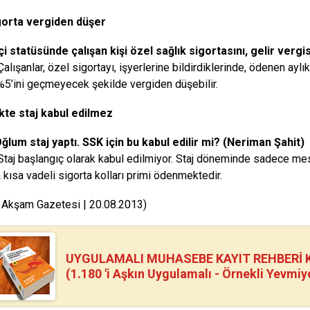
gorta vergiden düşer
çi statüsünde çalışan kişi özel sağlık sigortasını, gelir ver
lışanlar, özel sigortayı, işyerlerine bildirdiklerinde, ödenen aylık 
%5’ini geçmeyecek şekilde vergiden düşebilir.
kte staj kabul edilmez
lum staj yaptı. SSK için bu kabul edilir mi? (Neriman Şahit)
taj başlangıç olarak kabul edilmiyor. Staj döneminde sadece mes
 kısa vadeli sigorta kolları primi ödenmektedir.
 Akşam Gazetesi | 20.08.2013)
UYGULAMALI MUHASEBE KAYIT REHBERİ Kİ
(1.180 'i Aşkın Uygulamalı - Örnekli Yevmiy