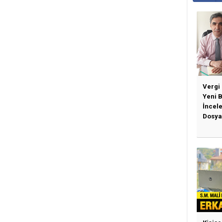
Vergi
Yeni 
İncel
Dosya