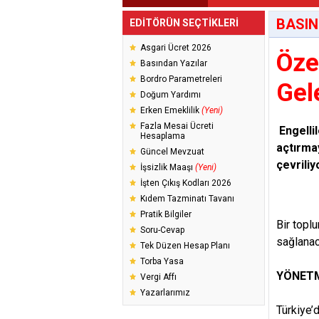
BASIN
EDİTÖRÜN SEÇTİKLERİ
Asgari Ücret 2026
Öze
Basından Yazılar
Bordro Parametreleri
Gel
Doğum Yardımı
Erken Emeklilik
(Yeni)
Fazla Mesai Ücreti
Engelli
Hesaplama
açtırma
Güncel Mevzuat
çevriliy
İşsizlik Maaşı
(Yeni)
İşten Çıkış Kodları 2026
Kıdem Tazminatı Tavanı
Pratik Bilgiler
Bir topl
Soru-Cevap
sağlanac
Tek Düzen Hesap Planı
Torba Yasa
YÖNETM
Vergi Affı
Yazarlarımız
Türkiye’