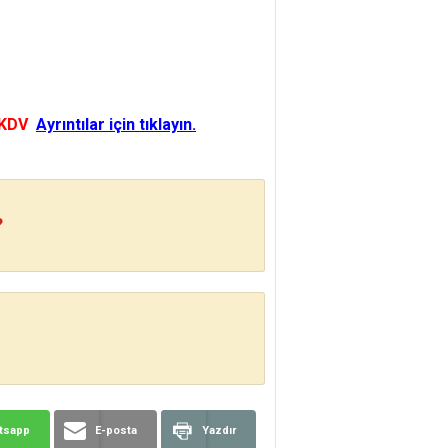
 KDV
Ayrıntılar için tıklayın.
?
tsapp
E-posta
Yazdır