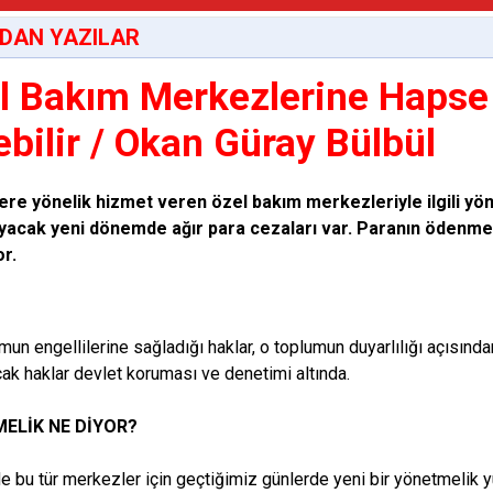
DAN YAZILAR
l Bakım Merkezlerine Hapse
ebilir / Okan Güray Bülbül
lere yönelik hizmet veren özel bakım merkezleriyle ilgili yö
yacak yeni dönemde ağır para cezaları var. Paranın ödenm
or.
umun engellilerine sağladığı haklar, o toplumun duyarlılığı açısınd
ak haklar devlet koruması ve denetimi altında.
ELİK NE DİYOR?
de bu tür merkezler için geçtiğimiz günlerde yeni bir yönetmelik yü