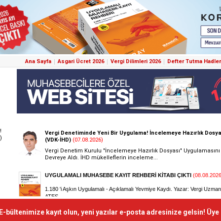
Ana Sayfa
Asgari Ücret 2026
Vergi Dilimleri 2026
Defter Tutma Hadler
!
)
E-bültenimize kayıt olun, yeni yazılar e-posta adresinize gelsin! Üye