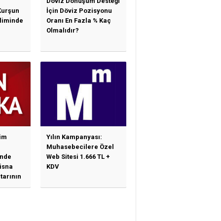
Döviz Dönüşüm Desteği
Kurşun
İçin Döviz Pozisyonu
sliminde
Oranı En Fazla % Kaç
Olmalıdır?
im
Yılın Kampanyası:
Muhasebecilere Özel
nde
Web Sitesi 1.666 TL +
tisna
KDV
tarının
ne