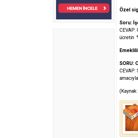
Özel si
Soru: İş
CEVAP: Ça
ücretin 
Emeklili
SORU: Oğ
CEVAP: S
amacıyla
(Kaynak: