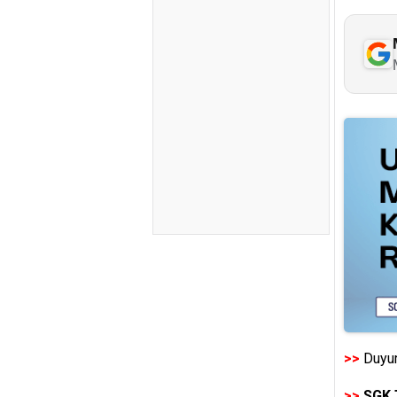
>>
Duyur
>>
SGK 