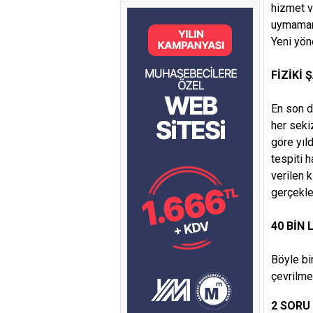
hizmet v
uymamanı
Yeni yön
FİZİKİ 
En son d
her seki
göre yıl
tespiti 
verilen k
gerçekle
40 BİN 
Böyle bi
çevrilm
2 SORU