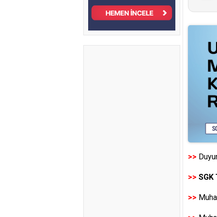
>>
Duyur
>>
SGK 
>>
Muhas