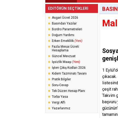
BASIN
EDİTÖRÜN SEÇTİKLERİ
Asgari Ücret 2026
Mal
Basından Yazılar
Bordro Parametreleri
Doğum Yardımı
Erken Emeklilik
(Yeni)
Fazla Mesai Ücreti
Sosya
Hesaplama
Güncel Mevzuat
geniş
İşsizlik Maaşı
(Yeni)
İşten Çıkış Kodları 2026
1 Eylül’
Kıdem Tazminatı Tavanı
çıkacak.
Pratik Bilgiler
listesin
Soru-Cevap
çeşit rah
Tek Düzen Hesap Planı
Takvim g
Torba Yasa
başvuru 
Vergi Affı
gücünün’
Yazarlarımız
tamamını