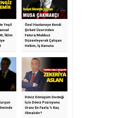
te Yeşil
Özel Hastaneye Kendi
ansal
Şirketi Üzerinden
M, İklim
Fatura/Makbuz
iye
Düzenleyerek Çalışan
t
Hekim, İş Kanunu
)
Hükümlerinden
arı)
Yararlanabilir Mi?
Döviz Dönüşüm Desteği
Kurşun
İçin Döviz Pozisyonu
sliminde
Oranı En Fazla % Kaç
Olmalıdır?