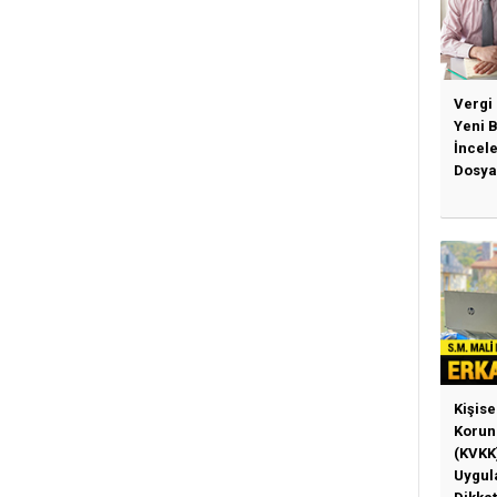
Vergi
Yeni 
İncel
Dosya
Kişise
Korun
(KVKK
Uygul