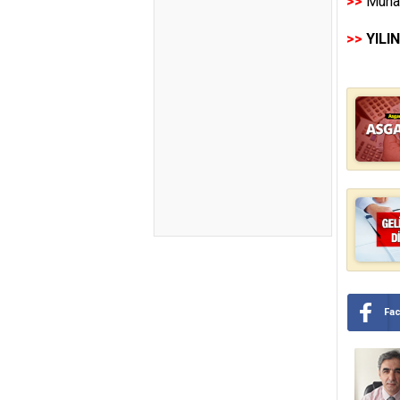
>>
Muhas
>>
YILI
Fa