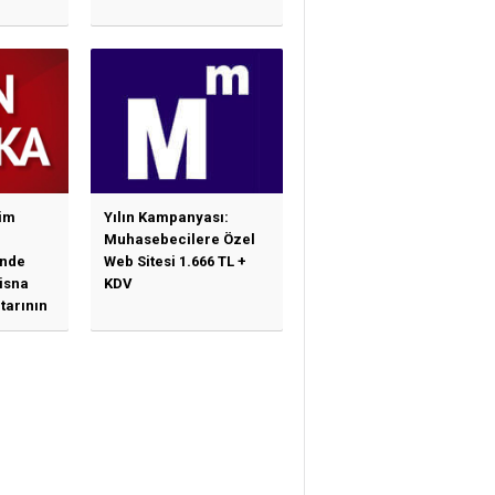
im
Yılın Kampanyası:
Muhasebecilere Özel
nde
Web Sitesi 1.666 TL +
tisna
KDV
tarının
ne