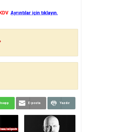
 KDV
Ayrıntılar için tıklayın.
?
tsapp
E-posta
Yazdır