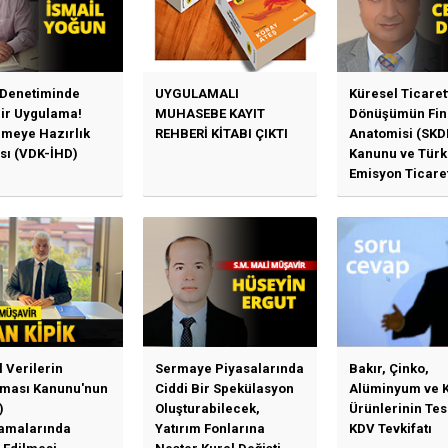
 Denetiminde
UYGULAMALI
Küresel Ticaret
Bir Uygulama!
MUHASEBE KAYIT
Dönüşümün Fin
emeye Hazırlık
REHBERİ KİTABI ÇIKTI
Anatomisi (SKD
sı (VDK-İHD)
Kanunu ve Türk
Emisyon Ticare
Sistemi (TR-ETS
Uygulama Esasl
l Verilerin
Sermaye Piyasalarında
Bakır, Çinko,
ması Kanunu'nun
Ciddi Bir Spekülasyon
Alüminyum ve 
)
Oluşturabilecek,
Ürünlerinin Te
amalarında
Yatırım Fonlarına
KDV Tevkifatı