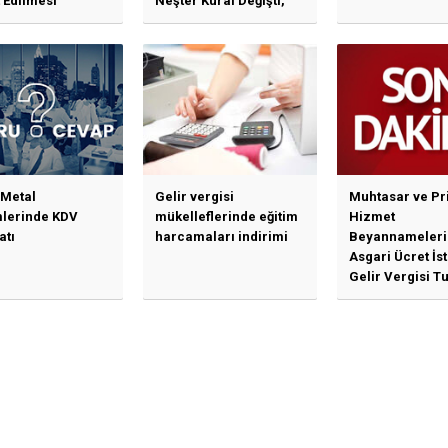
 Edilmesi
Neşter Kural Değişti,
en Özet Başlıklar
SPK’dan Kritik Hamle
Haberlerine Sermaye
Piyasası Kurulundan
Yalanlama Ve Yerinde
Bir Açıklama Geldi
 Metal
Gelir vergisi
Muhtasar ve Pr
mlerinde KDV
mükelleflerinde eğitim
Hizmet
atı
harcamaları indirimi
Beyannameleri
Asgari Ücret İs
Gelir Vergisi Tu
Güncellenmesi
İlişkin Duyuru