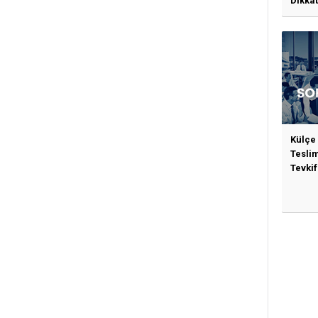
Dikkat
Gerek
Külçe
Tesli
Tevkif