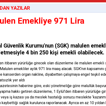
DAN YAZILAR
ulen Emekliye 971 Lira
l Güvenlik Kurumu'nun (SGK) malulen emekli
letmesiyle 4 bin 250 kişi emekli olabilecek.
den itibaren yürürlüğe girecek olan düzenleme ile malulen emekli 
 Malulen emekliler aylık 971 lira maaş alacak. SGK’nın kapsamını g
de kanserden organ nakline, diyabetten çalışmaya engel teşkil ed
atsızlık yer aldı
azetesinin haberine göre, eski yönetmeliğe göre malullük başvur
yapma hakkı getiren düzenleme, 1 Eylül’den itibaren yürürlüğe gir
 veya iş kazası ya da meslek hastalığı sonucu meslekte ‘kazanm
 kaybettiği sağlık kurulunca raporlanacak. Ayrıca en az 10 yıldan 