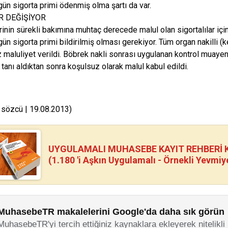
gün sigorta primi ödenmiş olma şartı da var.
R DEĞİŞİYOR
rinin sürekli bakımına muhtaç derecede malul olan sigortalılar için
ün sigorta primi bildirilmiş olması gerekiyor. Tüm organ nakilli (ke
 maluliyet verildi. Böbrek nakli sonrası uygulanan kontrol muayene
 tanı aldıktan sonra koşulsuz olarak malul kabul edildi.
 sözcü | 19.08.2013)
UYGULAMALI MUHASEBE KAYIT REHBERİ Kİ
(1.180 'i Aşkın Uygulamalı - Örnekli Yevmiy
MuhasebeTR makalelerini Google'da daha sık görün
MuhasebeTR'yi tercih ettiğiniz kaynaklara ekleyerek nitelikli