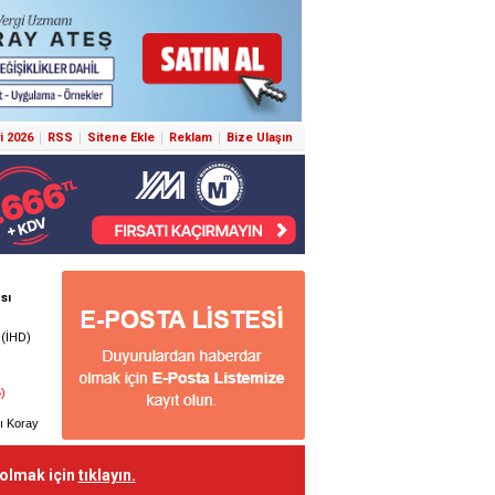
i 2026
RSS
Sitene Ekle
Reklam
Bize Ulaşın
 olmak için
tıklayın.