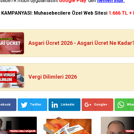
ebeTR mobil uygulamasını
Google Play
'den
hemen indir.
N KAMPANYASI: Muhasebecilere Özel Web Sitesi
1.666 TL +
Asgari Ücret 2026 - Asgari Ücret Ne Kadar
Vergi Dilimleri 2026
cebook
Twitter
Linkedin
Google+
Wha