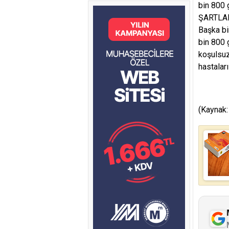
bin 800 
ŞARTLA
Başka bi
bin 800 g
koşulsuz
hastaları
(Kaynak: