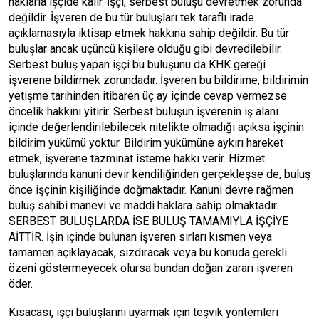
haklarla işçide kalır. İşçi, serbest buluşu devretmek zorunda
değildir. İşveren de bu tür buluşları tek taraflı irade
açıklamasıyla iktisap etmek hakkına sahip değildir. Bu tür
buluşlar ancak üçüncü kişilere olduğu gibi devredilebilir.
Serbest buluş yapan işçi bu buluşunu da KHK gereği
işverene bildirmek zorundadır. İşveren bu bildirime, bildirimin
yetişme tarihinden itibaren üç ay içinde cevap vermezse
öncelik hakkını yitirir. Serbest buluşun işverenin iş alanı
içinde değerlendirilebilecek nitelikte olmadığı açıksa işçinin
bildirim yükümü yoktur. Bildirim yükümüne aykırı hareket
etmek, işverene tazminat isteme hakkı verir. Hizmet
buluşlarında kanuni devir kendiliğinden gerçekleşse de, buluş
önce işçinin kişiliğinde doğmaktadır. Kanuni devre rağmen
buluş sahibi manevi ve maddi haklara sahip olmaktadır.
SERBEST BULUŞLARDA İSE BULUŞ TAMAMIYLA İŞÇİYE
AİTTİR. İşin içinde bulunan işveren sırları kısmen veya
tamamen açıklayacak, sızdıracak veya bu konuda gerekli
özeni göstermeyecek olursa bundan doğan zararı işveren
öder.
Kısacası, işçi buluşlarını uyarmak için teşvik yöntemleri