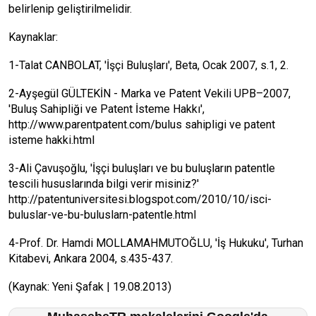
belirlenip geliştirilmelidir.
Kaynaklar:
1-Talat CANBOLAT, 'İşçi Buluşları', Beta, Ocak 2007, s.1, 2.
2-Ayşegül GÜLTEKİN - Marka ve Patent Vekili UPB–2007,
'Buluş Sahipliği ve Patent İsteme Hakkı',
http://www.parentpatent.com/bulus sahipligi ve patent
isteme hakki.html
3-Ali Çavuşoğlu, 'İşçi buluşları ve bu buluşların patentle
tescili hususlarında bilgi verir misiniz?'
http://patentuniversitesi.blogspot.com/2010/10/isci-
buluslar-ve-bu-buluslarn-patentle.html
4-Prof. Dr. Hamdi MOLLAMAHMUTOĞLU, 'İş Hukuku', Turhan
Kitabevi, Ankara 2004, s.435-437.
(Kaynak: Yeni Şafak | 19.08.2013)