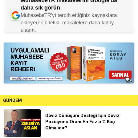
MuhasebeTR makalelerini Google'da
daha sık görün
MuhasebeTR'yi tercih ettiğiniz kaynaklara
ekleyerek nitelikli makalelere daha kolay
ulaşın.
GÜNDEM
Döviz Dönüşüm Desteği İçin Döviz
Pozisyonu Oranı En Fazla % Kaç
Olmalıdır?