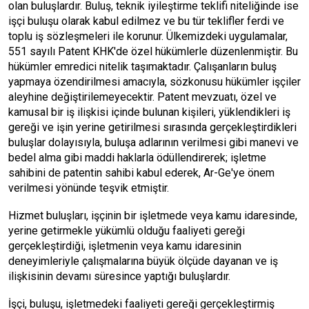
olan buluşlardır. Buluş, teknik iyileştirme teklifi niteliğinde ise
işçi buluşu olarak kabul edilmez ve bu tür teklifler ferdi ve
toplu iş sözleşmeleri ile korunur. Ülkemizdeki uygulamalar,
551 sayılı Patent KHK'de özel hükümlerle düzenlenmiştir. Bu
hükümler emredici nitelik taşımaktadır. Çalışanların buluş
yapmaya özendirilmesi amacıyla, sözkonusu hükümler işçiler
aleyhine değiştirilemeyecektir. Patent mevzuatı, özel ve
kamusal bir iş ilişkisi içinde bulunan kişileri, yüklendikleri iş
gereği ve işin yerine getirilmesi sırasında gerçekleştirdikleri
buluşlar dolayısıyla, buluşa adlarının verilmesi gibi manevi ve
bedel alma gibi maddi haklarla ödüllendirerek; işletme
sahibini de patentin sahibi kabul ederek, Ar-Ge'ye önem
verilmesi yönünde teşvik etmiştir.
Hizmet buluşları, işçinin bir işletmede veya kamu idaresinde,
yerine getirmekle yükümlü olduğu faaliyeti gereği
gerçekleştirdiği, işletmenin veya kamu idaresinin
deneyimleriyle çalışmalarına büyük ölçüde dayanan ve iş
ilişkisinin devamı süresince yaptığı buluşlardır.
İşçi, buluşu, işletmedeki faaliyeti gereği gerçekleştirmiş