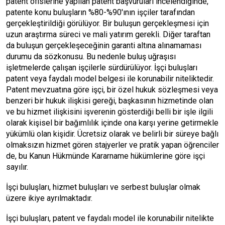
patent ofislerine yapılan patent başvuruları incelendiğinde,
patente konu buluşların %80-%90'ının işçiler tarafından
gerçekleştirildiği görülüyor. Bir buluşun gerçekleşmesi için
uzun araştırma süreci ve mali yatırım gerekli. Diğer taraftan
da buluşun gerçekleşeceğinin garanti altına alınamaması
durumu da sözkonusu. Bu nedenle buluş uğraşısı
işletmelerde çalışan işçilerle sürdürülüyor. İşçi buluşları
patent veya faydalı model belgesi ile korunabilir niteliktedir.
Patent mevzuatına göre işçi, bir özel hukuk sözleşmesi veya
benzeri bir hukuk ilişkisi gereği, başkasının hizmetinde olan
ve bu hizmet ilişkisini işverenin gösterdiği belli bir işle ilgili
olarak kişisel bir bağımlılık içinde ona karşı yerine getirmekle
yükümlü olan kişidir. Ücretsiz olarak ve belirli bir süreye bağlı
olmaksızın hizmet gören stajyerler ve pratik yapan öğrenciler
de, bu Kanun Hükmünde Kararname hükümlerine göre işçi
sayılır.
İşçi buluşları, hizmet buluşları ve serbest buluşlar olmak
üzere ikiye ayrılmaktadır.
İşçi buluşları, patent ve faydalı model ile korunabilir nitelikte