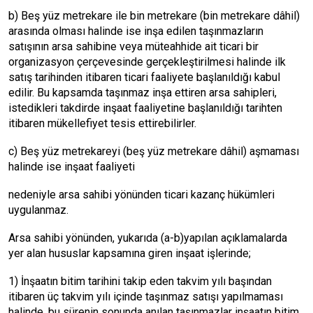
b) Beş yüz metrekare ile bin metrekare (bin metrekare dâhil)
arasında olması halinde ise inşa edilen taşınmazların
satışının arsa sahibine veya müteahhide ait ticari bir
organizasyon çerçevesinde gerçekleştirilmesi halinde ilk
satış tarihinden itibaren ticari faaliyete başlanıldığı kabul
edilir. Bu kapsamda taşınmaz inşa ettiren arsa sahipleri,
istedikleri takdirde inşaat faaliyetine başlanıldığı tarihten
itibaren mükellefiyet tesis ettirebilirler.
c) Beş yüz metrekareyi (beş yüz metrekare dâhil) aşmaması
halinde ise inşaat faaliyeti
nedeniyle arsa sahibi yönünden ticari kazanç hükümleri
uygulanmaz.
Arsa sahibi yönünden, yukarıda (a-b)yapılan açıklamalarda
yer alan hususlar kapsamına giren inşaat işlerinde;
1) İnşaatın bitim tarihini takip eden takvim yılı başından
itibaren üç takvim yılı içinde taşınmaz satışı yapılmaması
halinde, bu sürenin sonunda anılan taşınmazlar inşaatın bitim