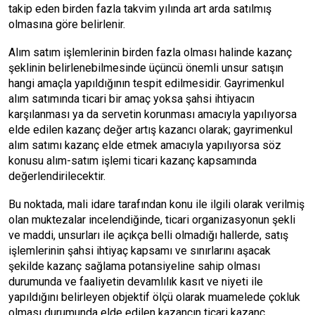
takip eden birden fazla takvim yılında art arda satılmış
olmasına göre belirlenir.
Alım satım işlemlerinin birden fazla olması halinde kazanç
şeklinin belirlenebilmesinde üçüncü önemli unsur satışın
hangi amaçla yapıldığının tespit edilmesidir. Gayrimenkul
alım satımında ticari bir amaç yoksa şahsi ihtiyacın
karşılanması ya da servetin korunması amacıyla yapılıyorsa
elde edilen kazanç değer artış kazancı olarak; gayrimenkul
alım satımı kazanç elde etmek amacıyla yapılıyorsa söz
konusu alım-satım işlemi ticari kazanç kapsamında
değerlendirilecektir.
Bu noktada, mali idare tarafından konu ile ilgili olarak verilmiş
olan muktezalar incelendiğinde, ticari organizasyonun şekli
ve maddi, unsurları ile açıkça belli olmadığı hallerde, satış
işlemlerinin şahsi ihtiyaç kapsamı ve sınırlarını aşacak
şekilde kazanç sağlama potansiyeline sahip olması
durumunda ve faaliyetin devamlılık kasıt ve niyeti ile
yapıldığını belirleyen objektif ölçü olarak muamelede çokluk
olması durumunda elde edilen kazancın ticari kazanç