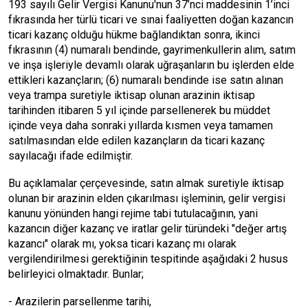
193 sayılı Gelir Vergisi Kanunu'nun 37’nci maddesinin 1’inci
fıkrasında her türlü ticari ve sınai faaliyetten doğan kazancın
ticari kazanç olduğu hükme bağlandıktan sonra, ikinci
fıkrasının (4) numaralı bendinde, gayrimenkullerin alım, satım
ve inşa işleriyle devamlı olarak uğraşanların bu işlerden elde
ettikleri kazançların; (6) numaralı bendinde ise satın alınan
veya trampa suretiyle iktisap olunan arazinin iktisap
tarihinden itibaren 5 yıl içinde parsellenerek bu müddet
içinde veya daha sonraki yıllarda kısmen veya tamamen
satılmasından elde edilen kazançların da ticari kazanç
sayılacağı ifade edilmiştir.
Bu açıklamalar çerçevesinde, satın almak suretiyle iktisap
olunan bir arazinin elden çıkarılması işleminin, gelir vergisi
kanunu yönünden hangi rejime tabi tutulacağının, yani
kazancın diğer kazanç ve iratlar gelir türündeki "değer artış
kazancı" olarak mı, yoksa ticari kazanç mı olarak
vergilendirilmesi gerektiğinin tespitinde aşağıdaki 2 husus
belirleyici olmaktadır. Bunlar;
- Arazilerin parsellenme tarihi,