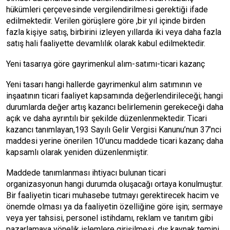
hükümleri çerçevesinde vergilendirilmesi gerektiği ifade
edilmektedir. Verilen görüşlere göre ,bir yıl içinde birden
fazla kişiye satış, birbirini izleyen yıllarda iki veya daha fazla
satış hali faaliyette devamlılık olarak kabul edilmektedir.
Yeni tasarıya göre gayrimenkul alım-satımı-ticari kazanç
Yeni tasarı hangi hallerde gayrimenkul alım satımının ve
inşaatının ticari faaliyet kapsamında değerlendirileceği; hangi
durumlarda değer artış kazancı belirlemenin gerekeceği daha
açık ve daha ayrıntılı bir şekilde düzenlenmektedir. Ticari
kazancı tanımlayan,193 Sayılı Gelir Vergisi Kanunu’nun 37’nci
maddesi yerine önerilen 10’uncu maddede ticari kazanç daha
kapsamlı olarak yeniden düzenlenmiştir.
Maddede tanımlanması ihtiyacı bulunan ticari
organizasyonun hangi durumda oluşacağı ortaya konulmuştur.
Bir faaliyetin ticari muhasebe tutmayı gerektirecek hacim ve
önemde olması ya da faaliyetin özelliğine göre işin; sermaye
veya yer tahsisi, personel istihdamı, reklam ve tanıtım gibi
pazarlamaya yönelik işlemlere girişilmesi, dış kaynak temini,