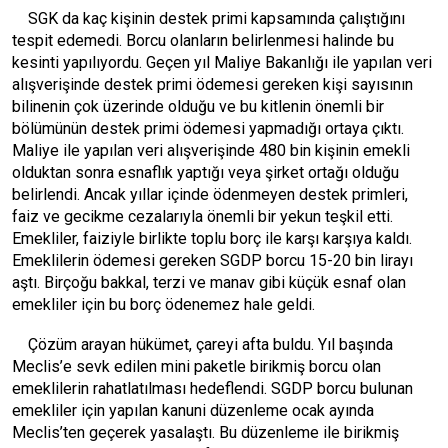
SGK da kaç kişinin destek primi kapsamında çalıştığını
tespit edemedi. Borcu olanların belirlenmesi halinde bu
kesinti yapılıyordu. Geçen yıl Maliye Bakanlığı ile yapılan veri
alışverişinde destek primi ödemesi gereken kişi sayısının
bilinenin çok üzerinde olduğu ve bu kitlenin önemli bir
bölümünün destek primi ödemesi yapmadığı ortaya çıktı.
Maliye ile yapılan veri alışverişinde 480 bin kişinin emekli
olduktan sonra esnaflık yaptığı veya şirket ortağı olduğu
belirlendi. Ancak yıllar içinde ödenmeyen destek primleri,
faiz ve gecikme cezalarıyla önemli bir yekun teşkil etti.
Emekliler, faiziyle birlikte toplu borç ile karşı karşıya kaldı.
Emeklilerin ödemesi gereken SGDP borcu 15-20 bin lirayı
aştı. Birçoğu bakkal, terzi ve manav gibi küçük esnaf olan
emekliler için bu borç ödenemez hale geldi.
Çözüm arayan hükümet, çareyi afta buldu. Yıl başında
Meclis’e sevk edilen mini paketle birikmiş borcu olan
emeklilerin rahatlatılması hedeflendi. SGDP borcu bulunan
emekliler için yapılan kanuni düzenleme ocak ayında
Meclis’ten geçerek yasalaştı. Bu düzenleme ile birikmiş