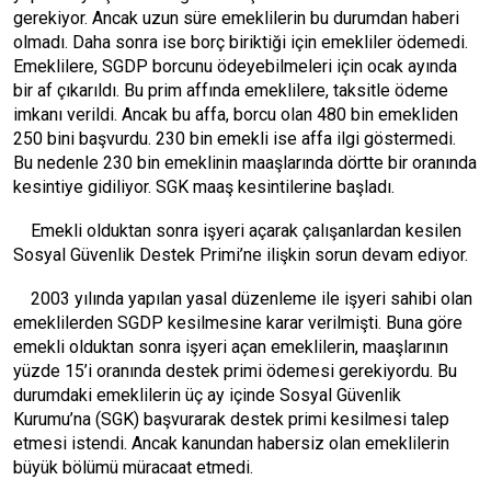
gerekiyor. Ancak uzun süre emeklilerin bu durumdan haberi
olmadı. Daha sonra ise borç biriktiği için emekliler ödemedi.
Emeklilere, SGDP borcunu ödeyebilmeleri için ocak ayında
bir af çıkarıldı. Bu prim affında emeklilere, taksitle ödeme
imkanı verildi. Ancak bu affa, borcu olan 480 bin emekliden
250 bini başvurdu. 230 bin emekli ise affa ilgi göstermedi.
Bu nedenle 230 bin emeklinin maaşlarında dörtte bir oranında
kesintiye gidiliyor. SGK maaş kesintilerine başladı.
Emekli olduktan sonra işyeri açarak çalışanlardan kesilen
Sosyal Güvenlik Destek Primi’ne ilişkin sorun devam ediyor.
2003 yılında yapılan yasal düzenleme ile işyeri sahibi olan
emeklilerden SGDP kesilmesine karar verilmişti. Buna göre
emekli olduktan sonra işyeri açan emeklilerin, maaşlarının
yüzde 15’i oranında destek primi ödemesi gerekiyordu. Bu
durumdaki emeklilerin üç ay içinde Sosyal Güvenlik
Kurumu’na (SGK) başvurarak destek primi kesilmesi talep
etmesi istendi. Ancak kanundan habersiz olan emeklilerin
büyük bölümü müracaat etmedi.