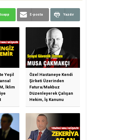
tsapp
E-posta
Yazdır
te Yeşil
Özel Hastaneye Kendi
ansal
Şirketi Üzerinden
M, İklim
Fatura/Makbuz
iye
Düzenleyerek Çalışan
t
Hekim, İş Kanunu
)
Hükümlerinden
arı)
Yararlanabilir Mi?