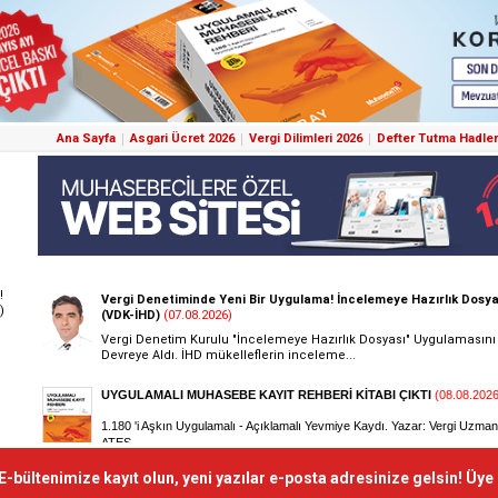
Ana Sayfa
Asgari Ücret 2026
Vergi Dilimleri 2026
Defter Tutma Hadler
!
)
E-bültenimize kayıt olun, yeni yazılar e-posta adresinize gelsin! Üye