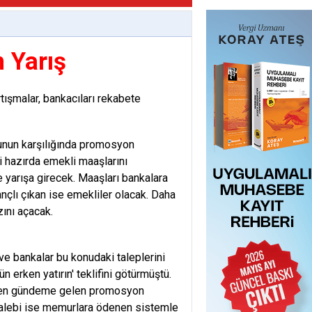
 Yarış
rtışmalar, bankacıları rekabete
unun karşılığında promosyon
i hazırda emekli maaşlarını
yarışa girecek. Maaşları bankalara
nçlı çıkan ise emekliler olacak. Daha
ını açacak.
bankalar bu konudaki taleplerini
 erken yatırın' teklifini götürmüştü.
niden gündeme gelen promosyon
talebi ise memurlara ödenen sistemle