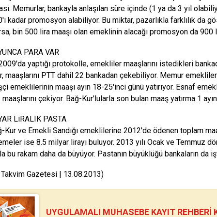
sı. Memurlar, bankayla anlaşılan süre içinde (1 ya da 3 yıl olabili
'ı kadar promosyon alabiliyor. Bu miktar, pazarlıkla farklılık da g
rsa, bin 500 lira maaşı olan emeklinin alacağı promosyon da 900 li
OYUNCA PARA VAR
2009'da yaptığı protokolle, emekliler maaşlarını istedikleri bank
r, maaşlarını PTT dahil 22 bankadan çekebiliyor. Memur emeklileri 
işçi emeklilerinin maaşı ayın 18-25'inci günü yatırıyor. Esnaf emekli
 maaşlarını çekiyor. Bağ-Kur'lularla son bulan maaş yatırma 1 ayın
YAR LiRALIK PASTA
-Kur ve Emekli Sandığı emeklilerine 2012'de ödenen toplam maaş m
emeler ise 8.5 milyar lirayı buluyor. 2013 yılı Ocak ve Temmuz d
ıyla bu rakam daha da büyüyor. Pastanın büyüklüğü bankaların da işt
 Takvim Gazetesi | 13.08.2013)
UYGULAMALI MUHASEBE KAYIT REHBERİ Kİ