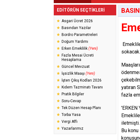
BASIN
EDİTÖRÜN SEÇTİKLERİ
Asgari Ücret 2026
Eme
Basından Yazılar
Bordro Parametreleri
Doğum Yardımı
Emeklile
Erken Emeklilik
(Yeni)
sokacak.
Fazla Mesai Ücreti
Hesaplama
Maaşları
Güncel Mevzuat
ödenmesi
İşsizlik Maaşı
(Yeni)
çekebilm
İşten Çıkış Kodları 2026
yatıran 
Kıdem Tazminatı Tavanı
Pratik Bilgiler
fazla em
Soru-Cevap
'ERKEN 
Tek Düzen Hesap Planı
Torba Yasa
Emeklile
Vergi Affı
iletmişt
Yazarlarımız
Bu konu 
konusund