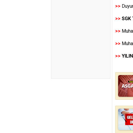
>>
Duyur
>>
SGK 
>>
Muhas
>>
Muhas
>>
YILI