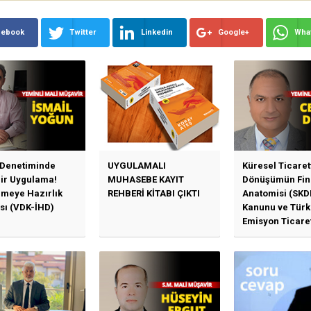
cebook
Twitter
Linkedin
Google+
Wha
 Denetiminde
UYGULAMALI
Küresel Ticaret
Bir Uygulama!
MUHASEBE KAYIT
Dönüşümün Fin
emeye Hazırlık
REHBERİ KİTABI ÇIKTI
Anatomisi (SKD
sı (VDK-İHD)
Kanunu ve Türk
Emisyon Ticare
Sistemi (TR-ETS
Uygulama Esasl