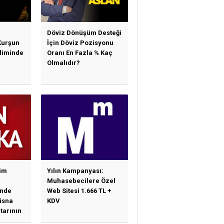
Döviz Dönüşüm Desteği
Kurşun
İçin Döviz Pozisyonu
sliminde
Oranı En Fazla % Kaç
Olmalıdır?
im
Yılın Kampanyası:
Muhasebecilere Özel
nde
Web Sitesi 1.666 TL +
tisna
KDV
tarının
ne