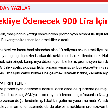
DAN YAZILAR
kliye Ödenecek 900 Lira İçin
rin, maaşlarının yattığı bankalardan promosyon alması ile ilgili ta
 Bu yarıştan kazanan ise emekliler olacak...
nı özel ve kamu bankalarından alan 10 milyonu aşkın emekliye, b
yle ilgili gelişmeler bankacılık sektörünü hareketlendirecek. Hal
ek için birçok kampanya düzenleyen bankalar, promosyon için de 
SGK ile yapılacak pazarlıklar öncesi yaşanacak bu rekabetten kaza
ekli maaşını kendi bünyesine çekmek isteyen banka, kesenin ağz
YATIRIN' TEKLİFİ
re promosyon ödenmesi konusu daha önce de gündeme gelmiş ve 
i. Özel bankalar, SGK'ya, promosyon ödenmesi için 'maaşları 3-4 gün
o zaman değerlendirilmiş, fakat bir gelişme yaşanmamıştı. Ye
a yeni formüller üzerinde de duruluyor. Emeklilerin promosyon 