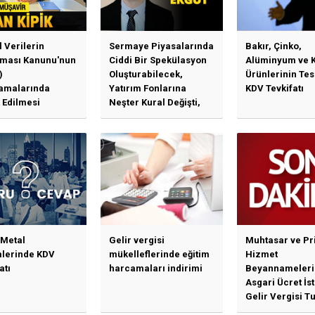
l Verilerin
Sermaye Piyasalarında
Bakır, Çinko,
ması Kanunu'nun
Ciddi Bir Spekülasyon
Alüminyum ve 
)
Oluşturabilecek,
Ürünlerinin Te
amalarında
Yatırım Fonlarına
KDV Tevkifatı
 Edilmesi
Neşter Kural Değişti,
en Özet Başlıklar
SPK’dan Kritik Hamle
Haberlerine Sermaye
Piyasası Kurulundan
Yalanlama Ve Yerinde
Bir Açıklama Geldi
 Metal
Gelir vergisi
Muhtasar ve Pr
mlerinde KDV
mükelleflerinde eğitim
Hizmet
atı
harcamaları indirimi
Beyannameleri
Asgari Ücret İs
Gelir Vergisi Tu
Güncellenmesi