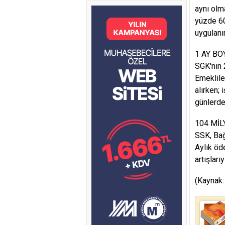
aynı olma
yüzde 60
uygulanı
1 AY B
SGK'nın 
Emeklile
alırken; 
günlerde
104 MİL
SSK, Bağ
Aylık öd
artışlar
(Kaynak: