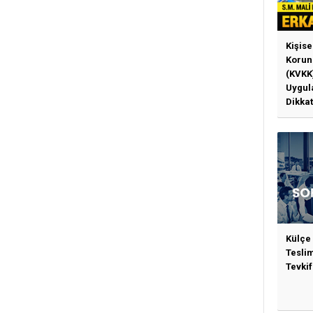
Kişise
Korun
(KVKK
Uygul
Dikkat
Gerek
Külçe
Tesli
Tevkif