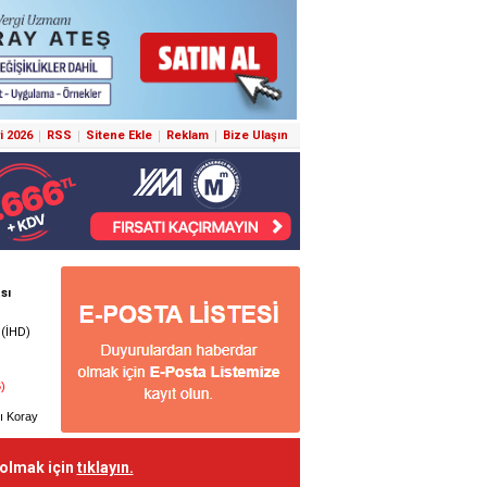
i 2026
RSS
Sitene Ekle
Reklam
Bize Ulaşın
 olmak için
tıklayın.